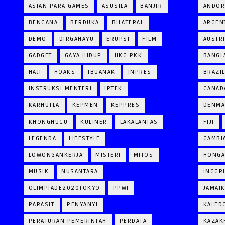
ASIAN PARA GAMES
ASUSILA
BANJIR
ANDOR
BENCANA
BERDUKA
BILATERAL
ARGEN
DEMO
DIRGAHAYU
ERUPSI
FILM
AUSTR
GADGET
GAYA HIDUP
HKG PKK
BANGL
HAJI
HOAKS
IBUANAK
INPRES
BRAZI
INSTRUKSI MENTERI
IPTEK
CANAD
KARHUTLA
KEPMEN
KEPPRES
DENM
KHONGHUCU
KULINER
LAKALANTAS
FIJI
LEGENDA
LIFESTYLE
GAMBI
LOWONGANKERJA
MISTERI
MITOS
HONGA
MUSIK
NUSANTARA
INGGR
OLIMPIADE2020TOKYO
PPWI
JAMAI
PARASIT
PENYANYI
KALED
PERATURAN PEMERINTAH
PERDATA
KAZAK