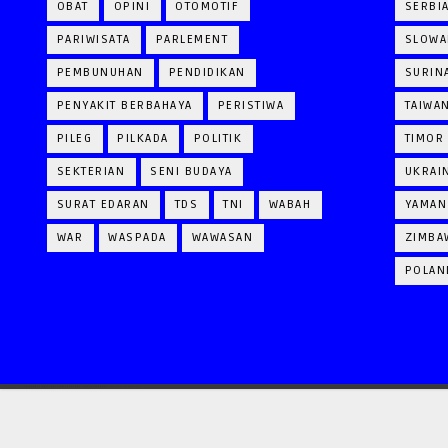
OBAT
OPINI
OTOMOTIF
SERBI
PARIWISATA
PARLEMENT
SLOWA
PEMBUNUHAN
PENDIDIKAN
SURIN
PENYAKIT BERBAHAYA
PERISTIWA
TAIWA
PILEG
PILKADA
POLITIK
TIMOR
SEKTERIAN
SENI BUDAYA
UKRAI
SURAT EDARAN
TDS
TNI
WABAH
YAMAN
WAR
WASPADA
WAWASAN
ZIMBA
POLAN
CRAFTED WITH
BY
BENANGMERAHNEWS
| DISTRIBUTED BY
GOOYAABI TEMPLATES