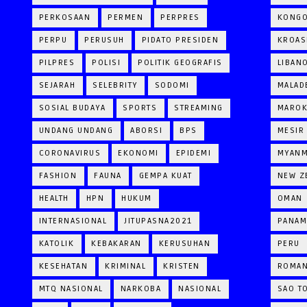
PERKOSAAN
PERMEN
PERPRES
KONG
PERPU
PERUSUH
PIDATO PRESIDEN
KROAS
PILPRES
POLISI
POLITIK GEOGRAFIS
LIBAN
SEJARAH
SELEBRITY
SODOMI
MALAD
SOSIAL BUDAYA
SPORTS
STREAMING
MARO
UNDANG UNDANG
ABORSI
BPS
MESIR
CORONAVIRUS
EKONOMI
EPIDEMI
MYAN
FASHION
FAUNA
GEMPA KUAT
NEW Z
HEALTH
HPN
HUKUM
OMAN
INTERNASIONAL
JITUPASNA2021
PANAM
KATOLIK
KEBAKARAN
KERUSUHAN
PERU
KESEHATAN
KRIMINAL
KRISTEN
ROMAN
MTQ NASIONAL
NARKOBA
NASIONAL
SAO T