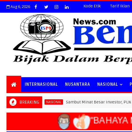
Kode Etik
Tarif Iklan
Aug 6, 2026
INTERNASIONAL
NUSANTARA
NASIONAL
BREAKING
Sambut Minat Besar Investor, PLN Siapkan K
NASIONAL
"BAHAYA M