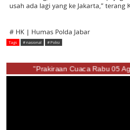
usah ada lagi yang ke Jakarta,” terang 
# HK | Humas Polda Jabar
Tags
# nasional
# Polisi
"Prakiraan Cuaca Rabu 05 Agus