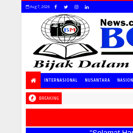
Aug 7, 2026
INTERNASIONAL
NUSANTARA
NASIO
BREAKING
"Selamat Hari Ba