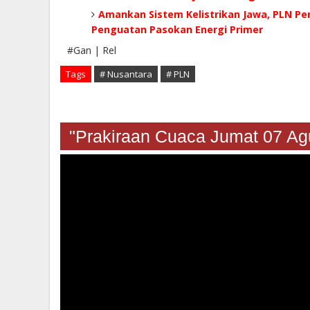
Amankan Sistem Kelistrikan Jawa, PLN Pe
Penguatan Pasokan Energi Primer
#Gan | Rel
Tags
# Nusantara
# PLN
"Prakiraan Cuaca Jumat 07 A