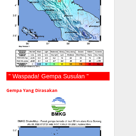
" Waspada! Gempa Susulan "
Gempa Yang Dirasakan