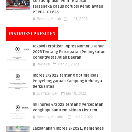
Kortastipidkor Polri Tetapkan
Tersangka Kasus Korupsi Pembiayaan
PT PPA–PT BAS
Benang Merah
Jul 21, 2026
INSTRUKSI PRESIDEN
Jokowi Terbitkan Inpres Nomor 3 Tahun
2023 Tentang Percepatan Peningkatan
Konektivitas Jalan Daerah
Redaksi
Mar 21, 2023
Inpres 3/2022 tentang Optimalisasi
Penyelenggaraan Kampung Keluarga
Berkualitas
Syafrizal Gan
Jun 18, 2022
Ini Inpres 4/2022 tentang Percepatan
Penghapusan Kemiskinan Ekstrem
Benang Merah01
Jun 17, 2022
Laksanakan Inpres 2/2021, Kemendes