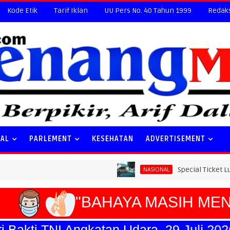
Kode Etik
Tarif Iklan
UU Pers No. 40 Tahun 1999
Redak
NAL
PARLEMENT
KESEHATAN
ADVERTISEMENT
Special Ticket Ludes Terjual,
NASIONAL
"BAHAYA MASIH MENG
kti TNI Angkatan Udara, 29 Juli 2026."