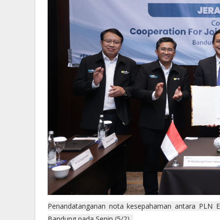
Penandatanganan nota kesepahaman antara PLN Ene
Bandung pada Senin (5/2).