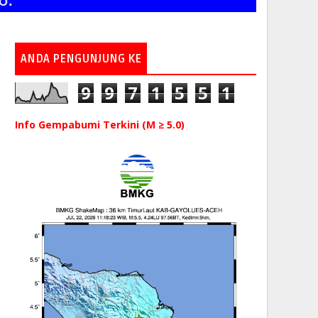
ANDA PENGUNJUNG KE
9
9
7
1
5
5
1
Info Gempabumi Terkini (M ≥ 5.0)