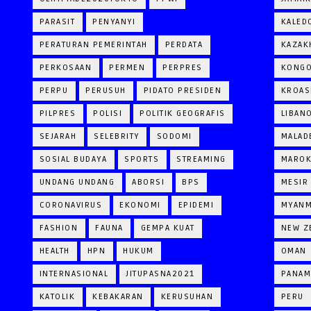
PARASIT
PENYANYI
KALED
PERATURAN PEMERINTAH
PERDATA
KAZAK
PERKOSAAN
PERMEN
PERPRES
KONG
PERPU
PERUSUH
PIDATO PRESIDEN
KROAS
PILPRES
POLISI
POLITIK GEOGRAFIS
LIBAN
SEJARAH
SELEBRITY
SODOMI
MALAD
SOSIAL BUDAYA
SPORTS
STREAMING
MARO
UNDANG UNDANG
ABORSI
BPS
MESIR
CORONAVIRUS
EKONOMI
EPIDEMI
MYAN
FASHION
FAUNA
GEMPA KUAT
NEW Z
HEALTH
HPN
HUKUM
OMAN
INTERNASIONAL
JITUPASNA2021
PANAM
KATOLIK
KEBAKARAN
KERUSUHAN
PERU