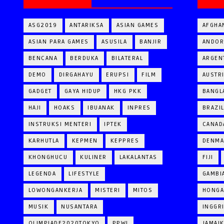
ASG2019
ANTARIKSA
ASIAN GAMES
AFGHA
ASIAN PARA GAMES
ASUSILA
BANJIR
ANDOR
BENCANA
BERDUKA
BILATERAL
ARGEN
DEMO
DIRGAHAYU
ERUPSI
FILM
AUSTR
GADGET
GAYA HIDUP
HKG PKK
BANGL
HAJI
HOAKS
IBUANAK
INPRES
BRAZI
INSTRUKSI MENTERI
IPTEK
CANAD
KARHUTLA
KEPMEN
KEPPRES
DENM
KHONGHUCU
KULINER
LAKALANTAS
FIJI
LEGENDA
LIFESTYLE
GAMBI
LOWONGANKERJA
MISTERI
MITOS
HONGA
MUSIK
NUSANTARA
INGGR
OLIMPIADE2020TOKYO
PPWI
JAMAI