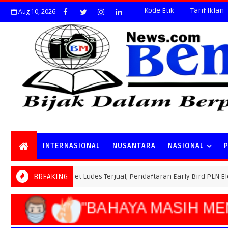
Kode Etik
Tarif Iklan
Aug 10, 2026
INTERNASIONAL
NUSANTARA
NASIONAL
Special Ticket Ludes Terjual, Pendaftaran Early Bird PLN Electric Ru
BREAKING
"BAHAYA MASIH M