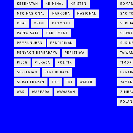
KESEHATAN
KRIMINAL
KRISTEN
ROMAN
MTQ NASIONAL
NARKOBA
NASIONAL
SAO T
OBAT
OPINI
OTOMOTIF
SERBI
PARIWISATA
PARLEMENT
SLOWA
PEMBUNUHAN
PENDIDIKAN
SURIN
PENYAKIT BERBAHAYA
PERISTIWA
TAIWA
PILEG
PILKADA
POLITIK
TIMOR
SEKTERIAN
SENI BUDAYA
UKRAI
SURAT EDARAN
TDS
TNI
WABAH
YAMAN
WAR
WASPADA
WAWASAN
ZIMBA
POLAN