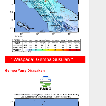
" Waspada! Gempa Susulan "
Gempa Yang Dirasakan