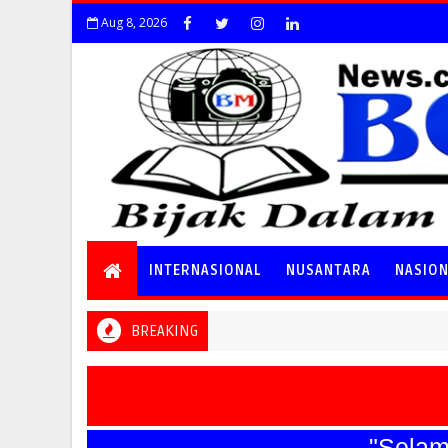
Aug 8, 2026
INTERNASIONAL
NUSANTARA
NASIO
BREAKING
"Selamat H