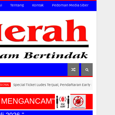
si
Tentang
Kontak
Pedoman Media Siber
l Ticket Ludes Terjual, Pendaftaran Early Bird PLN Electric Run 2026 
MENGANCAM"
026."