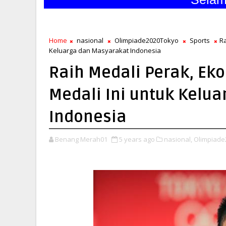
Home
nasional
Olimpiade2020Tokyo
Sports
Ra
Keluarga dan Masyarakat Indonesia
Raih Medali Perak, Ek
Medali Ini untuk Kelu
Indonesia
Benang Merah01
5 years ago
nasional,
Olimpiade