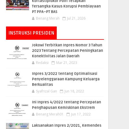
Kortastipidkor Polri Tetapkan
Tersangka Kasus Korupsi Pembiayaan
PT PPA–PT BAS
Benang Merah
Jul 21, 2026
INSTRUKSI PRESIDEN
Jokowi Terbitkan Inpres Nomor 3 Tahun
2023 Tentang Percepatan Peningkatan
Konektivitas Jalan Daerah
Redaksi
Mar 21, 2023
Inpres 3/2022 tentang Optimalisasi
Penyelenggaraan Kampung Keluarga
Berkualitas
Syafrizal Gan
Jun 18, 2022
Ini Inpres 4/2022 tentang Percepatan
Penghapusan Kemiskinan Ekstrem
Benang Merah01
Jun 17, 2022
Laksanakan Inpres 2/2021, Kemendes