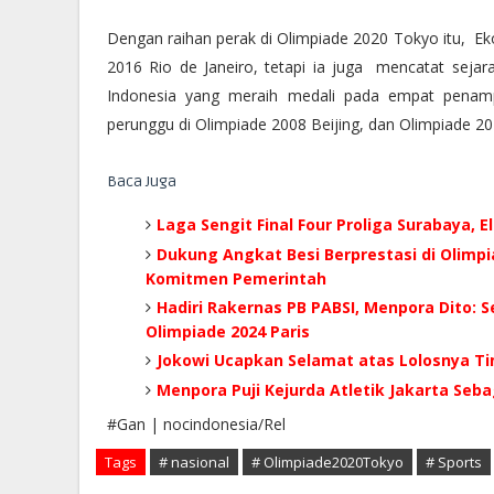
Dengan raihan perak di Olimpiade 2020 Tokyo itu, Ek
2016 Rio de Janeiro, tetapi ia juga mencatat sejara
Indonesia yang meraih medali pada empat penampi
perunggu di Olimpiade 2008 Beijing, dan Olimpiade 2
Baca Juga
Laga Sengit Final Four Proliga Surabaya,
Dukung Angkat Besi Berprestasi di Olimp
Komitmen Pemerintah
Hadiri Rakernas PB PABSI, Menpora Dito: 
Olimpiade 2024 Paris
Jokowi Ucapkan Selamat atas Lolosnya Ti
Menpora Puji Kejurda Atletik Jakarta Seba
#Gan | nocindonesia/Rel
Tags
# nasional
# Olimpiade2020Tokyo
# Sports