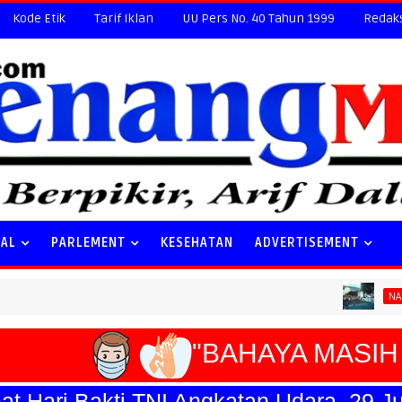
Kode Etik
Tarif Iklan
UU Pers No. 40 Tahun 1999
Redak
NAL
PARLEMENT
KESEHATAN
ADVERTISEMENT
Specia
NASIONAL
"BAHAYA MASIH 
ari Bakti TNI Angkatan Udara, 29 Juli 2