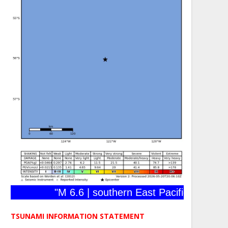
"M 6.6 | southern East Pacific Rise | 202
TSUNAMI INFORMATION STATEMENT