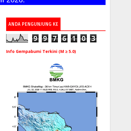
ANDA PENGUNJUNG KE
9
9
7
6
1
0
3
Info Gempabumi Terkini (M ≥ 5.0)