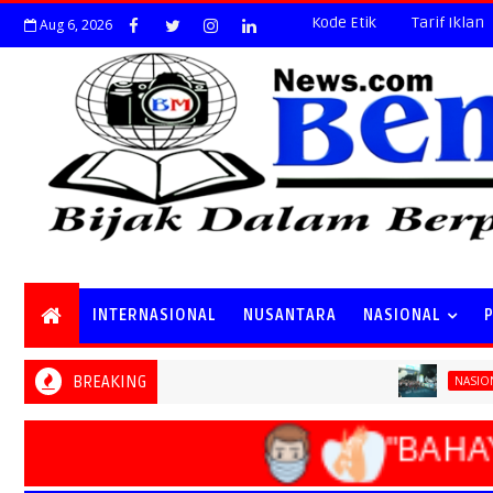
Kode Etik
Tarif Iklan
Aug 6, 2026
INTERNASIONAL
NUSANTARA
NASIONAL
BREAKING
Speci
NASIONAL
"BAHAY