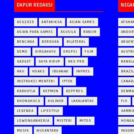
DAPUR REDAKSI
NEGA
ASG2019
ANTARIKSA
ASIAN GAMES
AFGHA
ASIAN PARA GAMES
ASUSILA
BANJIR
ANDOR
BENCANA
BERDUKA
BILATERAL
ARGEN
DEMO
DIRGAHAYU
ERUPSI
FILM
AUSTR
GADGET
GAYA HIDUP
HKG PKK
BANGL
HAJI
HOAKS
IBUANAK
INPRES
BRAZI
INSTRUKSI MENTERI
IPTEK
CANAD
KARHUTLA
KEPMEN
KEPPRES
DENM
KHONGHUCU
KULINER
LAKALANTAS
FIJI
LEGENDA
LIFESTYLE
GAMBI
LOWONGANKERJA
MISTERI
MITOS
HONGA
MUSIK
NUSANTARA
INGGR