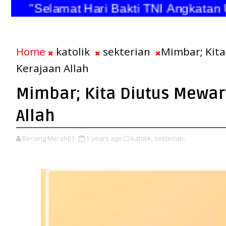
"Selamat Hari Bakti TNI Angkatan Uda
Home
katolik
sekterian
Mimbar; Kit
Kerajaan Allah
Mimbar; Kita Diutus Mewa
Allah
Benang Merah01
5 years ago
katolik,
sekterian,