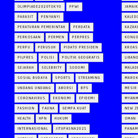
OLIMPIADE2020TOKYO
PPWI
JAMAI
PARASIT
PENYANYI
KALED
PERATURAN PEMERINTAH
PERDATA
KAZAK
PERKOSAAN
PERMEN
PERPRES
KONG
PERPU
PERUSUH
PIDATO PRESIDEN
KROAS
PILPRES
POLISI
POLITIK GEOGRAFIS
LIBAN
SEJARAH
SELEBRITY
SODOMI
MALAD
SOSIAL BUDAYA
SPORTS
STREAMING
MARO
UNDANG UNDANG
ABORSI
BPS
MESIR
CORONAVIRUS
EKONOMI
EPIDEMI
MYAN
FASHION
FAUNA
GEMPA KUAT
NEW Z
HEALTH
HPN
HUKUM
OMAN
INTERNASIONAL
JITUPASNA2021
PANAM