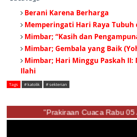
Berani Karena Berharga
Memperingati Hari Raya Tubuh 
Mimbar; “Kasih dan Pengampuna
Mimbar; Gembala yang Baik (Yoh
Mimbar; Hari Minggu Paskah II
Ilahi
Tags
# katolik
# sekterian
"Prakiraan Cuaca Rabu 