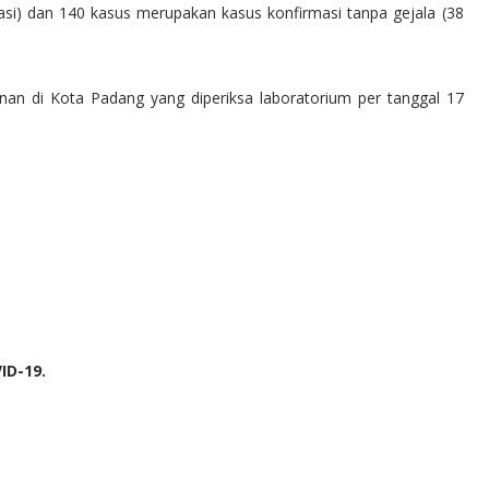
lasi) dan 140 kasus merupakan kasus konfirmasi tanpa gejala (38
nan di Kota Padang yang diperiksa laboratorium per tanggal 17
ID-19.
"M 6.6 | southern East 