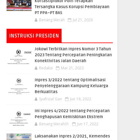
Kortastipidkor Polri Tetapkan
Tersangka Kasus Korupsi Pembiayaan
PT PPA–PT BAS
Benang Merah
Jul 21, 2026
INSTRUKSI PRESIDEN
Jokowi Terbitkan Inpres Nomor 3 Tahun
2023 Tentang Percepatan Peningkatan
Konektivitas Jalan Daerah
Redaksi
Mar 21, 2023
Inpres 3/2022 tentang Optimalisasi
Penyelenggaraan Kampung Keluarga
Berkualitas
Syafrizal Gan
Jun 18, 2022
Ini Inpres 4/2022 tentang Percepatan
Penghapusan Kemiskinan Ekstrem
Benang Merah01
Jun 17, 2022
Laksanakan Inpres 2/2021, Kemendes