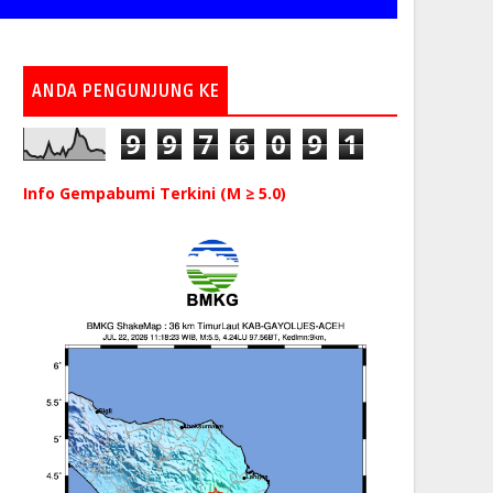
ANDA PENGUNJUNG KE
9
9
7
6
0
9
1
Info Gempabumi Terkini (M ≥ 5.0)