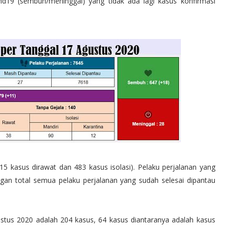
d19 (sembuh/meninggal) yang tidak ada lagi kasus konfirmasi
5 kasus dirawat dan 483 kasus isolasi). Pelaku perjalanan yang
gan total semua pelaku perjalanan yang sudah selesai dipantau
stus 2020 adalah 204 kasus, 64 kasus diantaranya adalah kasus