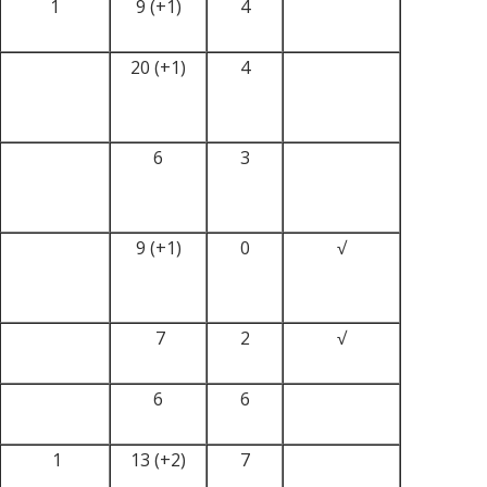
1
9 (+1)
4
20 (+1)
4
6
3
9 (+1)
0
√
7
2
√
6
6
1
13 (+2)
7