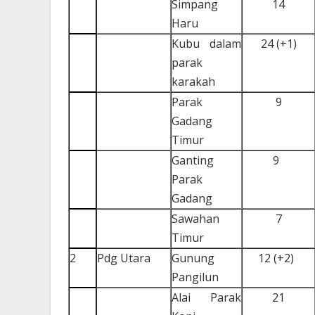
Simpang
14
Haru
Kubu dalam
24 (+1)
parak
karakah
Parak
9
Gadang
Timur
Ganting
9
Parak
Gadang
Sawahan
7
Timur
2
Pdg Utara
Gunung
12 (+2)
Pangilun
Alai Parak
21