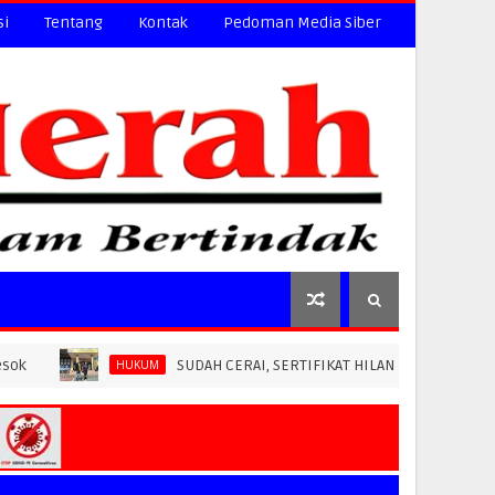
si
Tentang
Kontak
Pedoman Media Siber
SUDAH CERAI, SERTIFIKAT HILANG: BPN PAREPARE DITUDUH
HUKUM