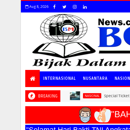
Aug 8, 2026
INTERNASIONAL
NUSANTARA
NASIO
BREAKING
Special Ticket Ludes Terju
NASIONAL
"BAHA
"Selamat Hari Bakti TNI Angk