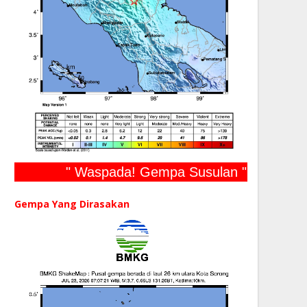
" Waspada! Gempa Susulan "
Gempa Yang Dirasakan