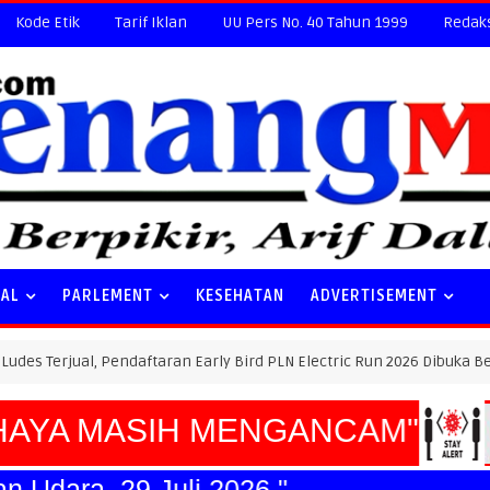
Kode Etik
Tarif Iklan
UU Pers No. 40 Tahun 1999
Redak
NAL
PARLEMENT
KESEHATAN
ADVERTISEMENT
al, Pendaftaran Early Bird PLN Electric Run 2026 Dibuka Besok
YA MASIH MENGANCAM"
atan Udara, 29 Juli 2026."