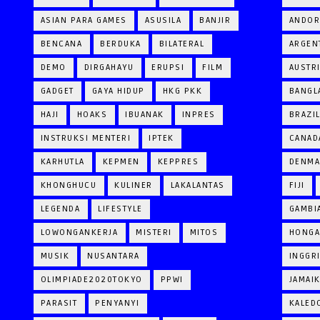
ASIAN PARA GAMES
ASUSILA
BANJIR
ANDOR
BENCANA
BERDUKA
BILATERAL
ARGEN
DEMO
DIRGAHAYU
ERUPSI
FILM
AUSTR
GADGET
GAYA HIDUP
HKG PKK
BANGL
HAJI
HOAKS
IBUANAK
INPRES
BRAZI
INSTRUKSI MENTERI
IPTEK
CANAD
KARHUTLA
KEPMEN
KEPPRES
DENM
KHONGHUCU
KULINER
LAKALANTAS
FIJI
LEGENDA
LIFESTYLE
GAMBI
LOWONGANKERJA
MISTERI
MITOS
HONGA
MUSIK
NUSANTARA
INGGR
OLIMPIADE2020TOKYO
PPWI
JAMAI
PARASIT
PENYANYI
KALED