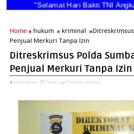
"Selamat Hari Bakti TNI An
Home
hukum
kriminal
Ditreskrimsu
Penjual Merkuri Tanpa Izin
Ditreskrimsus Polda Sum
Penjual Merkuri Tanpa Izin
Syafrizal Gan
7 years ago
hukum,
kriminal,