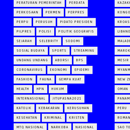
PERATURAN PEMERINTAH
PERDATA
KAZAK
PERKOSAAN
PERMEN
PERPRES
KONG
PERPU
PERUSUH
PIDATO PRESIDEN
KROAS
PILPRES
POLISI
POLITIK GEOGRAFIS
LIBAN
SEJARAH
SELEBRITY
SODOMI
MALAD
SOSIAL BUDAYA
SPORTS
STREAMING
MARO
UNDANG UNDANG
ABORSI
BPS
MESIR
CORONAVIRUS
EKONOMI
EPIDEMI
MYAN
FASHION
FAUNA
GEMPA KUAT
NEW Z
HEALTH
HPN
HUKUM
OMAN
INTERNASIONAL
JITUPASNA2021
PANAM
KATOLIK
KEBAKARAN
KERUSUHAN
PERU
KESEHATAN
KRIMINAL
KRISTEN
ROMAN
MTQ NASIONAL
NARKOBA
NASIONAL
SAO T