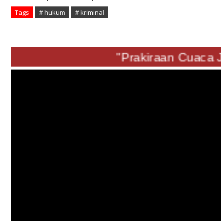
Tags
# hukum
# kriminal
"Prakiraan Cuaca Ju