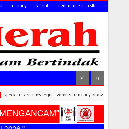
si
Tentang
Kontak
Pedoman Media Siber
icket Ludes Terjual, Pendaftaran Early Bird PLN Electric Run 2026 Dibu
MENGANCAM"
026."