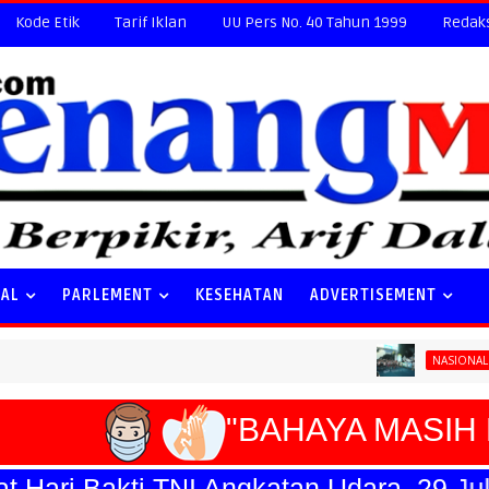
Kode Etik
Tarif Iklan
UU Pers No. 40 Tahun 1999
Redak
NAL
PARLEMENT
KESEHATAN
ADVERTISEMENT
Special T
NASIONAL
"BAHAYA MASIH 
ari Bakti TNI Angkatan Udara, 29 Juli 2