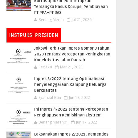
Kortastipidkor Polri Tetapkan
Tersangka Kasus Korupsi Pembiayaan
PT PPA–PT BAS
Benang Merah
Jul 21, 2026
INSTRUKSI PRESIDEN
Jokowi Terbitkan Inpres Nomor 3 Tahun
2023 Tentang Percepatan Peningkatan
Konektivitas Jalan Daerah
Redaksi
Mar 21, 2023
Inpres 3/2022 tentang Optimalisasi
Penyelenggaraan Kampung Keluarga
Berkualitas
Syafrizal Gan
Jun 18, 2022
Ini Inpres 4/2022 tentang Percepatan
Penghapusan Kemiskinan Ekstrem
Benang Merah01
Jun 17, 2022
Laksanakan Inpres 2/2021, Kemendes