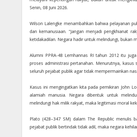
Senin, 08 Juni 2026.
Wilson Lalengke menambahkan bahwa pelayanan publik
dan kemanusiaan. “Jangan menjadi pengkhianat ra
ketidakadilan. Negara hadir untuk melindungi, bukan m
Alumni PPRA-48 Lemhannas RI tahun 2012 itu juga m
proses administrasi pertanahan. Menurutnya, kasus s
seluruh pejabat publik agar tidak mempermainkan nasib
Kasus ini mengingatkan kita pada pemikiran John L
alamiah manusia. Negara dibentuk untuk melindu
melindungi hak milik rakyat, maka legitimasi moral ke
Plato (428–347 SM) dalam The Republic menulis ba
pejabat publik bertindak tidak adil, maka negara keh