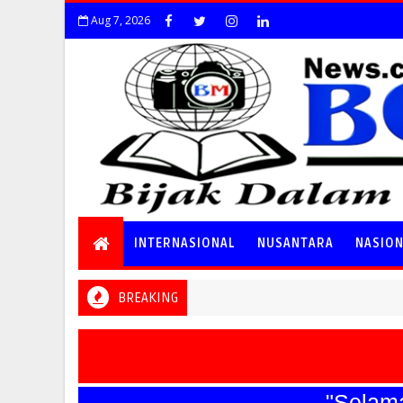
Aug 7, 2026
INTERNASIONAL
NUSANTARA
NASIO
BREAKING
"Selamat H