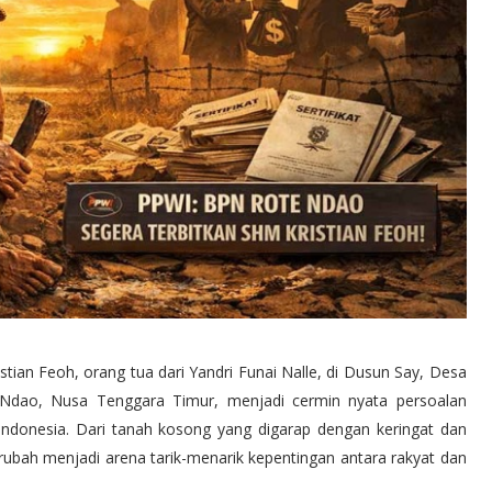
ian Feoh, orang tua dari Yandri Funai Nalle, di Dusun Say, Desa
Ndao, Nusa Tenggara Timur, menjadi cermin nyata persoalan
Indonesia. Dari tanah kosong yang digarap dengan keringat dan
berubah menjadi arena tarik-menarik kepentingan antara rakyat dan