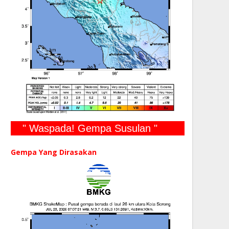
" Waspada! Gempa Susulan "
Gempa Yang Dirasakan