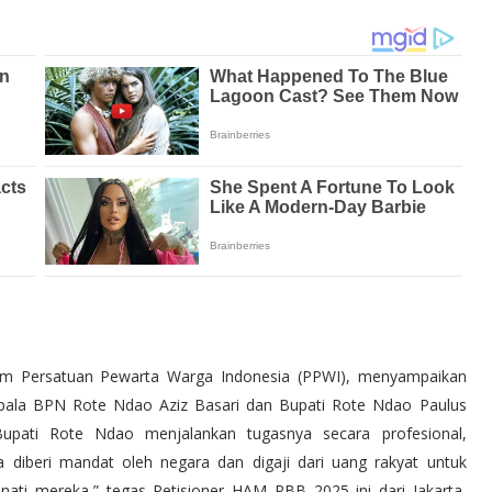
um Persatuan Pewarta Warga Indonesia (PPWI), menyampaikan
Kepala BPN Rote Ndao Aziz Basari dan Bupati Rote Ndao Paulus
pati Rote Ndao menjalankan tugasnya secara profesional,
 diberi mandat oleh negara dan digaji dari uang rakyat untuk
nati mereka,” tegas Petisioner HAM PBB 2025 ini dari Jakarta,