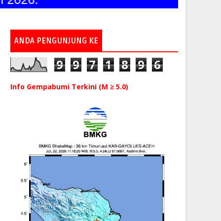
ANDA PENGUNJUNG KE
9
9
7
1
8
9
6
Info Gempabumi Terkini (M ≥ 5.0)