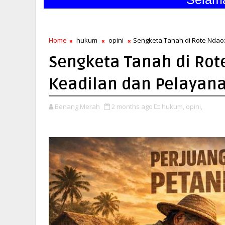
Home
hukum
opini
Sengketa Tanah di Rote Ndao:
Sengketa Tanah di Rot
Keadilan dan Pelayana
Benang Merah
2 months ago
hukum,
opini,