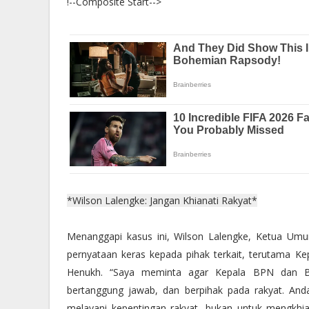
!--Composite Start-->
*Wilson Lalengke: Jangan Khianati Rakyat*
Menanggapi kasus ini, Wilson Lalengke, Ketua Um
pernyataan keras kepada pihak terkait, terutama 
Henukh. “Saya meminta agar Kepala BPN dan Bu
bertanggung jawab, dan berpihak pada rakyat. Anda
melayani kepentingan rakyat, bukan untuk mengkhia