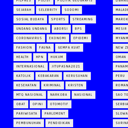
PILPRES
POLISI
POLITIK GEOGRAFIS
LIBAN
SEJARAH
SELEBRITY
SODOMI
MALAD
SOSIAL BUDAYA
SPORTS
STREAMING
MARO
UNDANG UNDANG
ABORSI
BPS
MESIR
CORONAVIRUS
EKONOMI
EPIDEMI
MYAN
FASHION
FAUNA
GEMPA KUAT
NEW Z
HEALTH
HPN
HUKUM
OMAN
INTERNASIONAL
JITUPASNA2021
PANAM
KATOLIK
KEBAKARAN
KERUSUHAN
PERU
KESEHATAN
KRIMINAL
KRISTEN
ROMAN
MTQ NASIONAL
NARKOBA
NASIONAL
SAO T
OBAT
OPINI
OTOMOTIF
SERBI
PARIWISATA
PARLEMENT
SLOWA
PEMBUNUHAN
PENDIDIKAN
SURIN