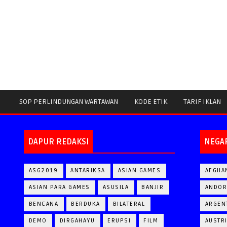
SOP PERLINDUNGAN WARTAWAN
KODE ETIK
TARIF IKLAN
DAPUR REDAKSI
NEGA
ASG2019
ANTARIKSA
ASIAN GAMES
AFGHA
ASIAN PARA GAMES
ASUSILA
BANJIR
ANDOR
BENCANA
BERDUKA
BILATERAL
ARGEN
DEMO
DIRGAHAYU
ERUPSI
FILM
AUSTR