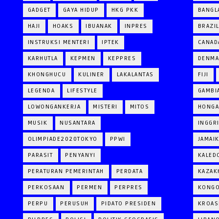
GADGET
GAYA HIDUP
HKG PKK
BANGL
HAJI
HOAKS
IBUANAK
INPRES
BRAZI
INSTRUKSI MENTERI
IPTEK
CANAD
KARHUTLA
KEPMEN
KEPPRES
DENM
KHONGHUCU
KULINER
LAKALANTAS
FIJI
LEGENDA
LIFESTYLE
GAMBI
LOWONGANKERJA
MISTERI
MITOS
HONGA
MUSIK
NUSANTARA
INGGR
OLIMPIADE2020TOKYO
PPWI
JAMAI
PARASIT
PENYANYI
KALED
PERATURAN PEMERINTAH
PERDATA
KAZAK
PERKOSAAN
PERMEN
PERPRES
KONG
PERPU
PERUSUH
PIDATO PRESIDEN
KROAS