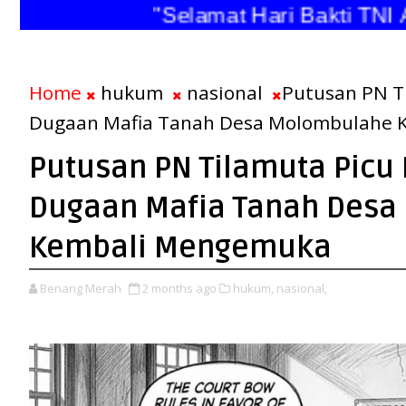
"Selamat Hari Bakti TNI An
Home
hukum
nasional
Putusan PN Ti
Dugaan Mafia Tanah Desa Molombulahe
Putusan PN Tilamuta Picu 
Dugaan Mafia Tanah Desa
Kembali Mengemuka
Benang Merah
2 months ago
hukum,
nasional,