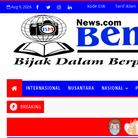
Kode Etik
Tarif Iklan
Aug 9, 2026
INTERNASIONAL
NUSANTARA
NASIONAL
BREAKING