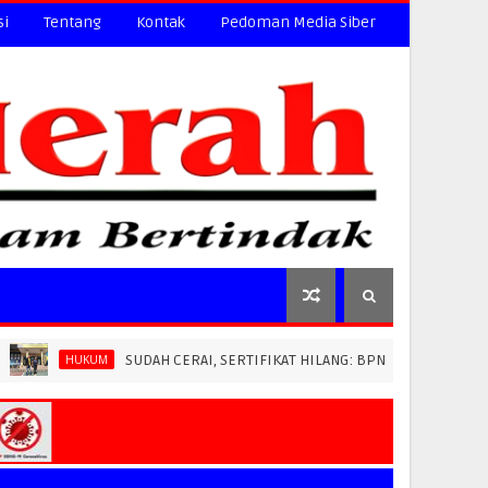
si
Tentang
Kontak
Pedoman Media Siber
SUDAH CERAI, SERTIFIKAT HILANG: BPN PAREPARE DITUDUH LEWATK
UM