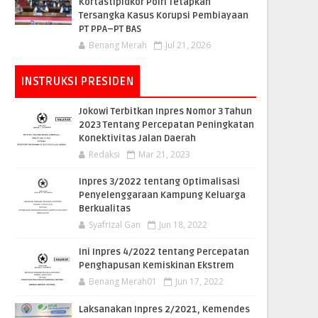
Kortastipidkor Polri Tetapkan
Tersangka Kasus Korupsi Pembiayaan
PT PPA–PT BAS
Benang Merah
Jul 21, 2026
INSTRUKSI PRESIDEN
Jokowi Terbitkan Inpres Nomor 3 Tahun
2023 Tentang Percepatan Peningkatan
Konektivitas Jalan Daerah
Redaksi
Mar 21, 2023
Inpres 3/2022 tentang Optimalisasi
Penyelenggaraan Kampung Keluarga
Berkualitas
Syafrizal Gan
Jun 18, 2022
Ini Inpres 4/2022 tentang Percepatan
Penghapusan Kemiskinan Ekstrem
Benang Merah01
Jun 17, 2022
Laksanakan Inpres 2/2021, Kemendes