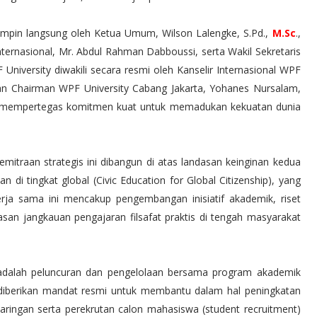
ipimpin langsung oleh Ketua Umum, Wilson Lalengke, S.Pd.,
M.Sc
.,
Internasional, Mr. Abdul Rahman Dabboussi, serta Wakil Sekretaris
F University diwakili secara resmi oleh Kanselir Internasional WPF
dan Chairman WPF University Cabang Jakarta, Yohanes Nursalam,
ini mempertegas komitmen kuat untuk memadukan kekuatan dunia
itraan strategis ini dibangun di atas landasan keinginan kedua
i tingkat global (Civic Education for Global Citizenship), yang
rja sama ini mencakup pengembangan inisiatif akademik, riset
uasan jangkauan pengajaran filsafat praktis di tengah masyarakat
ni adalah peluncuran dan pengelolaan bersama program akademik
WI diberikan mandat resmi untuk membantu dalam hal peningkatan
aringan serta perekrutan calon mahasiswa (student recruitment)