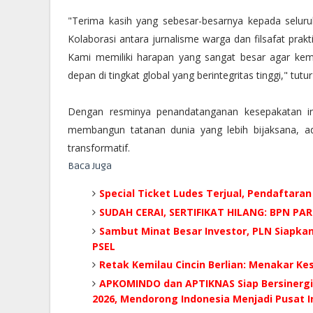
"Terima kasih yang sebesar-besarnya kepada seluruh
Kolaborasi antara jurnalisme warga dan filsafat prakt
Kami memiliki harapan yang sangat besar agar ke
depan di tingkat global yang berintegritas tinggi," tutur
Dengan resminya penandatanganan kesepakatan i
membangun tatanan dunia yang lebih bijaksana, adil
transformatif.
Baca Juga
Special Ticket Ludes Terjual, Pendaftaran
SUDAH CERAI, SERTIFIKAT HILANG: BPN P
Sambut Minat Besar Investor, PLN Siapka
PSEL
Retak Kemilau Cincin Berlian: Menakar K
APKOMINDO dan APTIKNAS Siap Bersinergi 
2026, Mendorong Indonesia Menjadi Pusat In