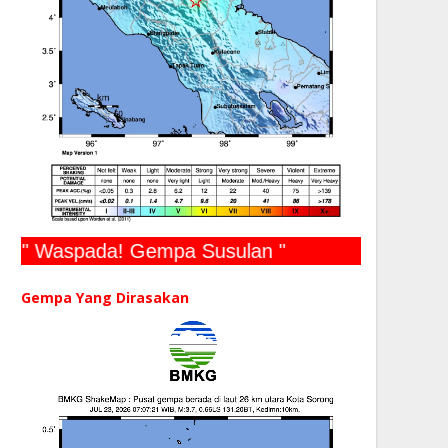
" Waspada! Gempa Susulan "
Gempa Yang Dirasakan