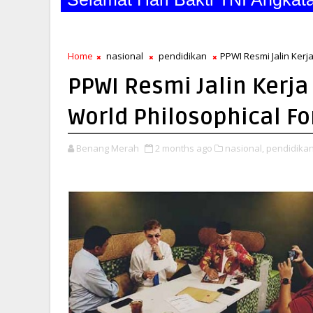
Home
nasional
pendidikan
PPWI Resmi Jalin Kerj
PPWI Resmi Jalin Kerj
World Philosophical Fo
Benang Merah
2 months ago
nasional,
pendidikan