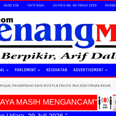
Kode Etik
Tarif Iklan
UU Pers No. 40 Tahun 1999
Redak
NAL
PARLEMENT
KESEHATAN
ADVERTISEMENT
daftaran Early Bird PLN Electric Run 2026 Dibuka Besok
HUK
YA MASIH MENGANCAM"
katan Udara, 29 Juli 2026."