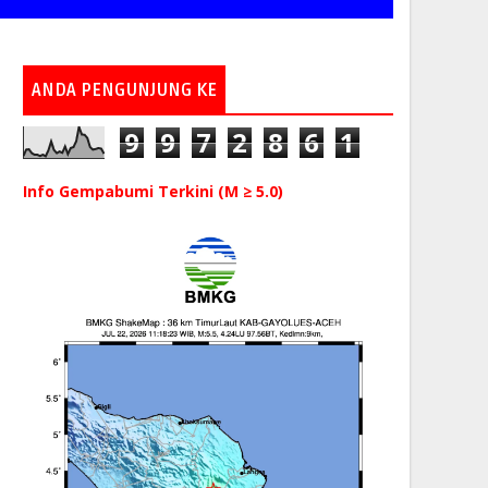
ANDA PENGUNJUNG KE
9
9
7
2
8
6
1
Info Gempabumi Terkini (M ≥ 5.0)