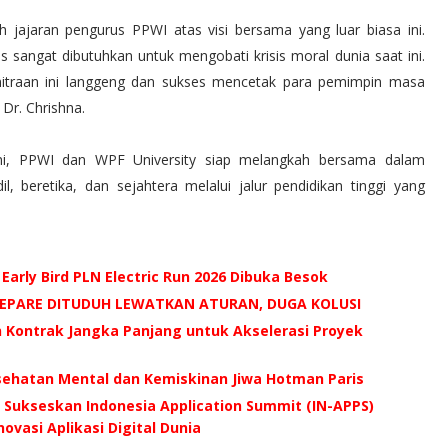
 jajaran pengurus PPWI atas visi bersama yang luar biasa ini.
is sangat dibutuhkan untuk mengobati krisis moral dunia saat ini.
mitraan ini langgeng dan sukses mencetak para pemimpin masa
 Dr. Chrishna.
ni, PPWI dan WPF University siap melangkah bersama dalam
, beretika, dan sejahtera melalui jalur pendidikan tinggi yang
 Early Bird PLN Electric Run 2026 Dibuka Besok
AREPARE DITUDUH LEWATKAN ATURAN, DUGA KOLUSI
n Kontrak Jangka Panjang untuk Akselerasi Proyek
esehatan Mental dan Kemiskinan Jiwa Hotman Paris
Sukseskan Indonesia Application Summit (IN-APPS)
ovasi Aplikasi Digital Dunia