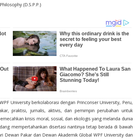
Philosophy (D.S.P.P.)
WPF University berkolaborasi dengan Princonser University, Peru,
akar, praktisi, jurnalis, aktivis, dan pemimpin perubahan untuk
"M 6.6 | southern East
emecahkan krisis moral, sosial, dan ekologis yang melanda dunia
ga sidang mempertahankan disertasi nantinya tetap berada di bawah
ari Dewan Pakar dan Dewan Akademik Global WPF University dan