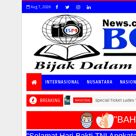
Aug 7, 2026
INTERNASIONAL
NUSANTARA
NASIO
BREAKING
Special Ticket Ludes Terjual, Pen
NASIONAL
"BAHA
"Selamat Hari Bakti TNI Ang