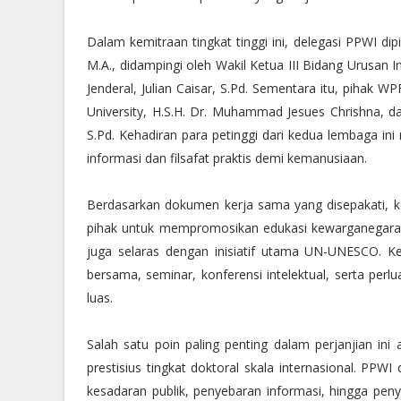
Dalam kemitraan tingkat tinggi ini, delegasi PPWI d
M.A., didampingi oleh Wakil Ketua III Bidang Urusan 
Jenderal, Julian Caisar, S.Pd. Sementara itu, pihak WP
University, H.S.H. Dr. Muhammad Jesues Chrishna, 
S.Pd. Kehadiran para petinggi dari kedua lembaga 
informasi dan filsafat praktis demi kemanusiaan.
Berdasarkan dokumen kerja sama yang disepakati, kem
pihak untuk mempromosikan edukasi kewarganegaraan d
juga selaras dengan inisiatif utama UN-UNESCO. Ke
bersama, seminar, konferensi intelektual, serta perl
luas.
Salah satu poin paling penting dalam perjanjian i
prestisius tingkat doktoral skala internasional. PP
kesadaran publik, penyebaran informasi, hingga peny