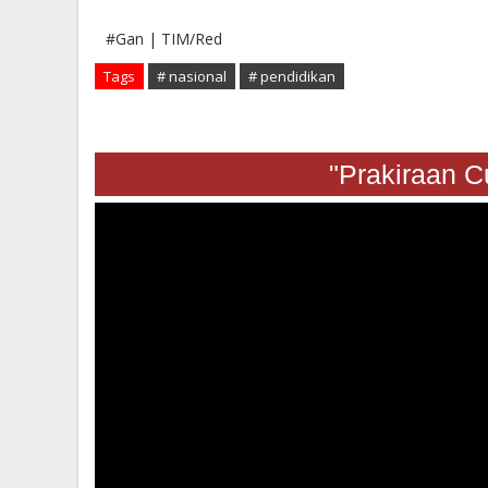
#Gan | TIM/Red
Tags
# nasional
# pendidikan
"Prakira