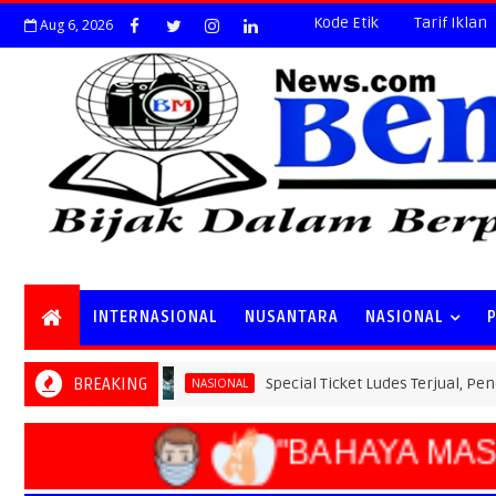
Kode Etik
Tarif Iklan
Aug 6, 2026
INTERNASIONAL
NUSANTARA
NASIONAL
BREAKING
Special Ticket Ludes Terjual, Pendaftaran
NASIONAL
"BAHAYA MASI