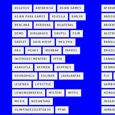
ASG2019
ANTARIKSA
ASIAN GAMES
AFGHA
ASIAN PARA GAMES
ASUSILA
BANJIR
ANDOR
BENCANA
BERDUKA
BILATERAL
ARGEN
DEMO
DIRGAHAYU
ERUPSI
FILM
AUSTR
GADGET
GAYA HIDUP
HKG PKK
BANGL
HAJI
HOAKS
IBUANAK
INPRES
BRAZI
INSTRUKSI MENTERI
IPTEK
CANAD
KARHUTLA
KEPMEN
KEPPRES
DENM
KHONGHUCU
KULINER
LAKALANTAS
FIJI
LEGENDA
LIFESTYLE
GAMBI
LOWONGANKERJA
MISTERI
MITOS
HONGA
MUSIK
NUSANTARA
INGGR
OLIMPIADE2020TOKYO
PPWI
JAMAI