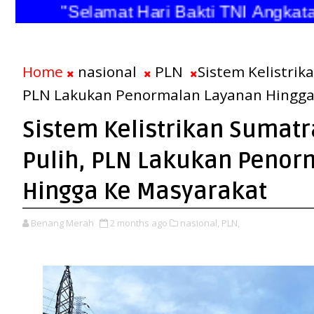
"Selamat Hari Bakti TNI Angk
Home
nasional
PLN
Sistem Kelistrik
PLN Lakukan Penormalan Layanan Hingga
Sistem Kelistrikan Sumat
Pulih, PLN Lakukan Penor
Hingga Ke Masyarakat
Benang Merah
2 months ago
nasional,
PLN,