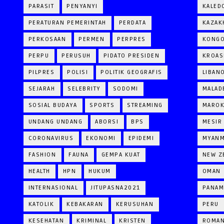
PARASIT
PENYANYI
KALED
PERATURAN PEMERINTAH
PERDATA
KAZAK
PERKOSAAN
PERMEN
PERPRES
KONG
PERPU
PERUSUH
PIDATO PRESIDEN
KROAS
PILPRES
POLISI
POLITIK GEOGRAFIS
LIBAN
SEJARAH
SELEBRITY
SODOMI
MALAD
SOSIAL BUDAYA
SPORTS
STREAMING
MARO
UNDANG UNDANG
ABORSI
BPS
MESIR
CORONAVIRUS
EKONOMI
EPIDEMI
MYAN
FASHION
FAUNA
GEMPA KUAT
NEW Z
HEALTH
HPN
HUKUM
OMAN
INTERNASIONAL
JITUPASNA2021
PANAM
KATOLIK
KEBAKARAN
KERUSUHAN
PERU
KESEHATAN
KRIMINAL
KRISTEN
ROMAN