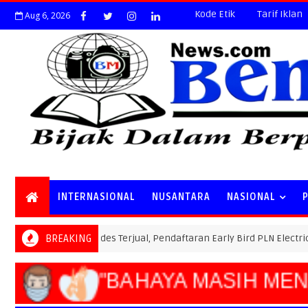
Kode Etik
Tarif Iklan
Aug 6, 2026
INTERNASIONAL
NUSANTARA
NASIONAL
l Ticket Ludes Terjual, Pendaftaran Early Bird PLN Electric Run 2026 
BREAKING
"BAHAYA MASIH 