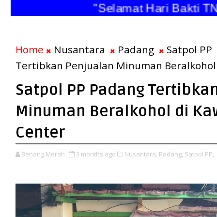
"Selamat Hari Bakti
Home
Nusantara
Padang
Satpol PP
Tertibkan Penjualan Minuman Beralkohol
Satpol PP Padang Tertibka
Minuman Beralkohol di K
Center
Benang Merah
3 months ago
Nusantara,
Padang,
Satpol PP,