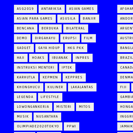
ASG2019
ANTARIKSA
ASIAN GAMES
AFGHA
ASIAN PARA GAMES
ASUSILA
BANJIR
ANDOR
BENCANA
BERDUKA
BILATERAL
ARGEN
DEMO
DIRGAHAYU
ERUPSI
FILM
AUSTR
GADGET
GAYA HIDUP
HKG PKK
BANGL
HAJI
HOAKS
IBUANAK
INPRES
BRAZI
INSTRUKSI MENTERI
IPTEK
CANAD
KARHUTLA
KEPMEN
KEPPRES
DENM
KHONGHUCU
KULINER
LAKALANTAS
FIJI
LEGENDA
LIFESTYLE
GAMBI
LOWONGANKERJA
MISTERI
MITOS
HONGA
MUSIK
NUSANTARA
INGGR
OLIMPIADE2020TOKYO
PPWI
JAMAI