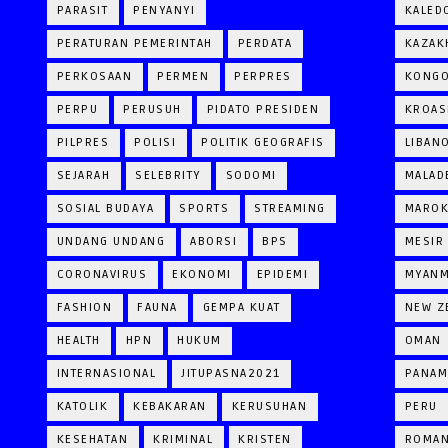
PARASIT
PENYANYI
KALED
PERATURAN PEMERINTAH
PERDATA
KAZAK
PERKOSAAN
PERMEN
PERPRES
KONG
PERPU
PERUSUH
PIDATO PRESIDEN
KROAS
PILPRES
POLISI
POLITIK GEOGRAFIS
LIBAN
SEJARAH
SELEBRITY
SODOMI
MALAD
SOSIAL BUDAYA
SPORTS
STREAMING
MARO
UNDANG UNDANG
ABORSI
BPS
MESIR
CORONAVIRUS
EKONOMI
EPIDEMI
MYAN
FASHION
FAUNA
GEMPA KUAT
NEW Z
HEALTH
HPN
HUKUM
OMAN
INTERNASIONAL
JITUPASNA2021
PANAM
KATOLIK
KEBAKARAN
KERUSUHAN
PERU
KESEHATAN
KRIMINAL
KRISTEN
ROMAN