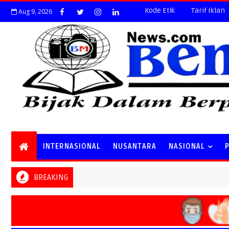
Kode Etik
Tarif Iklan
Aug 9, 2026
INTERNASIONAL
NUSANTARA
NASIONAL
BREAKING