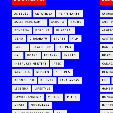
ASG2019
ANTARIKSA
ASIAN GAMES
AFGHA
ASIAN PARA GAMES
ASUSILA
BANJIR
ANDOR
BENCANA
BERDUKA
BILATERAL
ARGEN
DEMO
DIRGAHAYU
ERUPSI
FILM
AUSTR
GADGET
GAYA HIDUP
HKG PKK
BANGL
HAJI
HOAKS
IBUANAK
INPRES
BRAZI
INSTRUKSI MENTERI
IPTEK
CANAD
KARHUTLA
KEPMEN
KEPPRES
DENM
KHONGHUCU
KULINER
LAKALANTAS
FIJI
LEGENDA
LIFESTYLE
GAMBI
LOWONGANKERJA
MISTERI
MITOS
HONGA
MUSIK
NUSANTARA
INGGR