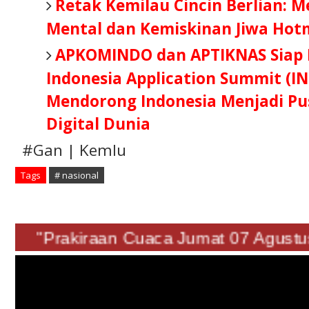
Retak Kemilau Cincin Berlian: 
Mental dan Kemiskinan Jiwa Hot
APKOMINDO dan APTIKNAS Siap B
Indonesia Application Summit (IN
Mendorong Indonesia Menjadi Pus
Digital Dunia
#Gan | Kemlu
Tags
# nasional
"Prakiraan Cuaca Jumat 07 Agu