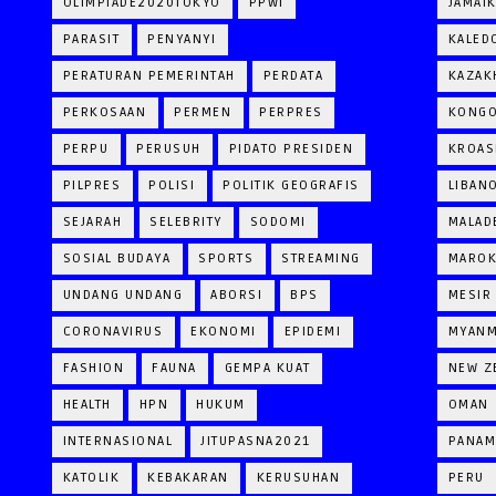
OLIMPIADE2020TOKYO
PPWI
JAMAI
PARASIT
PENYANYI
KALED
PERATURAN PEMERINTAH
PERDATA
KAZAK
PERKOSAAN
PERMEN
PERPRES
KONG
PERPU
PERUSUH
PIDATO PRESIDEN
KROAS
PILPRES
POLISI
POLITIK GEOGRAFIS
LIBAN
SEJARAH
SELEBRITY
SODOMI
MALAD
SOSIAL BUDAYA
SPORTS
STREAMING
MARO
UNDANG UNDANG
ABORSI
BPS
MESIR
CORONAVIRUS
EKONOMI
EPIDEMI
MYAN
FASHION
FAUNA
GEMPA KUAT
NEW Z
HEALTH
HPN
HUKUM
OMAN
INTERNASIONAL
JITUPASNA2021
PANAM
KATOLIK
KEBAKARAN
KERUSUHAN
PERU