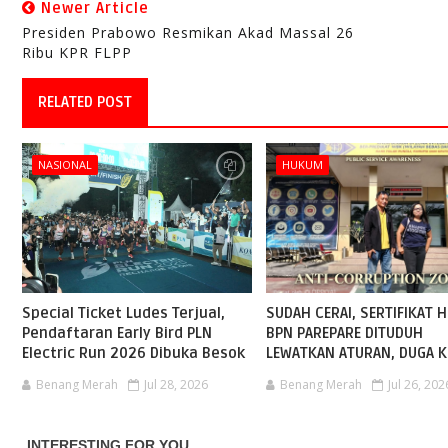
Newer Article
Presiden Prabowo Resmikan Akad Massal 26
Ribu KPR FLPP
RELATED POST
NASIONAL
HUKUM
Special Ticket Ludes Terjual,
SUDAH CERAI, SERTIFIKAT H
Pendaftaran Early Bird PLN
BPN PAREPARE DITUDUH
Electric Run 2026 Dibuka Besok
LEWATKAN ATURAN, DUGA K
Benang Merah
Jul 28, 2026
Benang Merah
Jul 26, 202