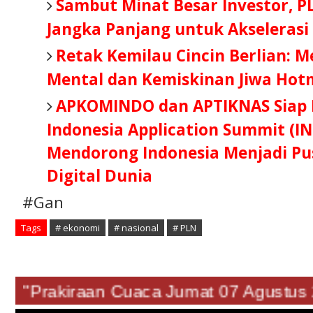
Sambut Minat Besar Investor, P
Jangka Panjang untuk Akselerasi
Retak Kemilau Cincin Berlian: 
Mental dan Kemiskinan Jiwa Hot
APKOMINDO dan APTIKNAS Siap B
Indonesia Application Summit (IN
Mendorong Indonesia Menjadi Pus
Digital Dunia
#Gan
Tags
# ekonomi
# nasional
# PLN
"Prakiraan Cuaca Jumat 07 Agust