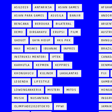
ASG2019
ANTARIKSA
ASIAN GAMES
AFGHA
ASIAN PARA GAMES
ASUSILA
BANJIR
ANDOR
BENCANA
BERDUKA
BILATERAL
ARGEN
DEMO
DIRGAHAYU
ERUPSI
FILM
AUSTR
GADGET
GAYA HIDUP
HKG PKK
BANGL
HAJI
HOAKS
IBUANAK
INPRES
BRAZI
INSTRUKSI MENTERI
IPTEK
CANAD
KARHUTLA
KEPMEN
KEPPRES
DENM
KHONGHUCU
KULINER
LAKALANTAS
FIJI
LEGENDA
LIFESTYLE
GAMBI
LOWONGANKERJA
MISTERI
MITOS
HONGA
MUSIK
NUSANTARA
INGGR
OLIMPIADE2020TOKYO
PPWI
JAMAI