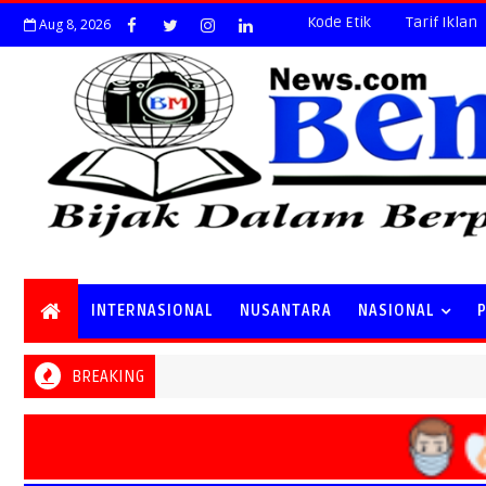
Kode Etik
Tarif Iklan
Aug 8, 2026
INTERNASIONAL
NUSANTARA
NASIONAL
BREAKING