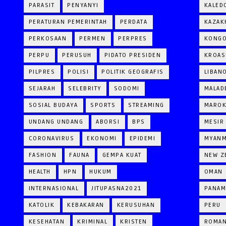
PARASIT
PENYANYI
KALED
PERATURAN PEMERINTAH
PERDATA
KAZAK
PERKOSAAN
PERMEN
PERPRES
KONG
PERPU
PERUSUH
PIDATO PRESIDEN
KROAS
PILPRES
POLISI
POLITIK GEOGRAFIS
LIBAN
SEJARAH
SELEBRITY
SODOMI
MALAD
SOSIAL BUDAYA
SPORTS
STREAMING
MARO
UNDANG UNDANG
ABORSI
BPS
MESIR
CORONAVIRUS
EKONOMI
EPIDEMI
MYAN
FASHION
FAUNA
GEMPA KUAT
NEW Z
HEALTH
HPN
HUKUM
OMAN
INTERNASIONAL
JITUPASNA2021
PANAM
KATOLIK
KEBAKARAN
KERUSUHAN
PERU
KESEHATAN
KRIMINAL
KRISTEN
ROMAN