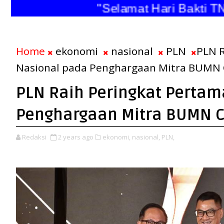
"Selamat Hari Bakti TNI 
Home
ekonomi
nasional
PLN
PLN R
Nasional pada Penghargaan Mitra BUMN
PLN Raih Peringkat Pertam
Penghargaan Mitra BUMN 
Redaksi
2 years ago
ekonomi,
nasional,
PLN,