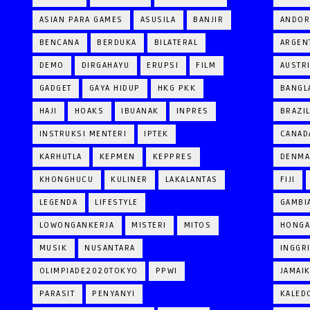
ASIAN PARA GAMES
ASUSILA
BANJIR
ANDOR
BENCANA
BERDUKA
BILATERAL
ARGEN
DEMO
DIRGAHAYU
ERUPSI
FILM
AUSTR
GADGET
GAYA HIDUP
HKG PKK
BANGL
HAJI
HOAKS
IBUANAK
INPRES
BRAZI
INSTRUKSI MENTERI
IPTEK
CANAD
KARHUTLA
KEPMEN
KEPPRES
DENM
KHONGHUCU
KULINER
LAKALANTAS
FIJI
LEGENDA
LIFESTYLE
GAMBI
LOWONGANKERJA
MISTERI
MITOS
HONGA
MUSIK
NUSANTARA
INGGR
OLIMPIADE2020TOKYO
PPWI
JAMAI
PARASIT
PENYANYI
KALED