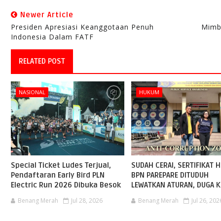
Newer Article
Presiden Apresiasi Keanggotaan Penuh
Mimb
Indonesia Dalam FATF
RELATED POST
NASIONAL
HUKUM
Special Ticket Ludes Terjual,
SUDAH CERAI, SERTIFIKAT H
Pendaftaran Early Bird PLN
BPN PAREPARE DITUDUH
Electric Run 2026 Dibuka Besok
LEWATKAN ATURAN, DUGA K
Benang Merah
Jul 28, 2026
Benang Merah
Jul 26, 202