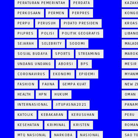
PERATURAN PEMERINTAH
PERDATA
KAZAK
PERKOSAAN
PERMEN
PERPRES
KONG
PERPU
PERUSUH
PIDATO PRESIDEN
KROAS
PILPRES
POLISI
POLITIK GEOGRAFIS
LIBAN
SEJARAH
SELEBRITY
SODOMI
MALAD
SOSIAL BUDAYA
SPORTS
STREAMING
MARO
UNDANG UNDANG
ABORSI
BPS
MESIR
CORONAVIRUS
EKONOMI
EPIDEMI
MYAN
FASHION
FAUNA
GEMPA KUAT
NEW Z
HEALTH
HPN
HUKUM
OMAN
INTERNASIONAL
JITUPASNA2021
PANAM
KATOLIK
KEBAKARAN
KERUSUHAN
PERU
KESEHATAN
KRIMINAL
KRISTEN
ROMAN
MTQ NASIONAL
NARKOBA
NASIONAL
SAO T