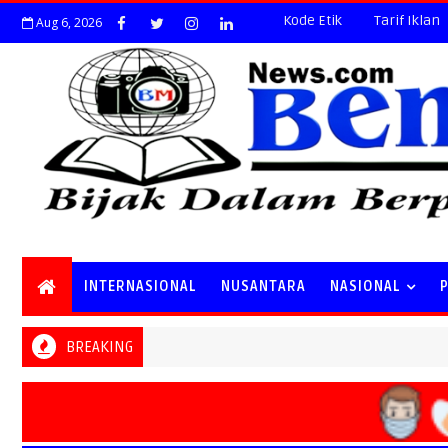
Kode Etik
Tarif Iklan
Aug 6, 2026
INTERNASIONAL
NUSANTARA
NASIONAL
BREAKING