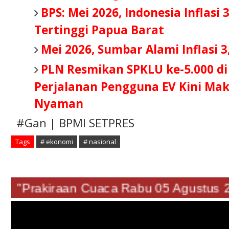
BPS: Mei 2026, Indonesia Inflasi 3
Tertinggi Papua Barat
Mei 2026, Sumbar Alami Inflasi 3
PLN Resmikan SPKLU ke-5.000 di
Perjalanan Pengguna EV Kini Ma
Nyaman
#Gan | BPMI SETPRES
Tags
# ekonomi
# nasional
"Prakiraan Cuaca Rabu 05 Agustus 