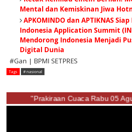
Mental dan Kemiskinan Jiwa Hot
APKOMINDO dan APTIKNAS Siap B
Indonesia Application Summit (IN
Mendorong Indonesia Menjadi Pus
Digital Dunia
#Gan | BPMI SETPRES
Tags
# nasional
"Prakiraan Cuaca Rabu 05 Agust