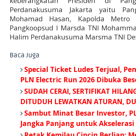
keberangkatan Presiden di Pa
Perdanakusuma Jakarta yaitu Pa
Mohamad Hasan, Kapolda Metro Ja
Pangkoopsud I Marsda TNI Mohammad
Halim Perdanakusuma Marsma TNI De
Baca Juga
Special Ticket Ludes Terjual, Pe
PLN Electric Run 2026 Dibuka Be
SUDAH CERAI, SERTIFIKAT HILAN
DITUDUH LEWATKAN ATURAN, DU
Sambut Minat Besar Investor, P
Jangka Panjang untuk Akselerasi
Retak Kemilau Cincin Berlian: 