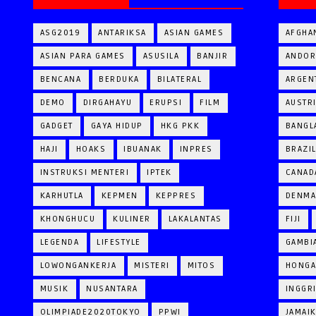
ASG2019
ANTARIKSA
ASIAN GAMES
AFGHA
ASIAN PARA GAMES
ASUSILA
BANJIR
ANDOR
BENCANA
BERDUKA
BILATERAL
ARGEN
DEMO
DIRGAHAYU
ERUPSI
FILM
AUSTR
GADGET
GAYA HIDUP
HKG PKK
BANGL
HAJI
HOAKS
IBUANAK
INPRES
BRAZI
INSTRUKSI MENTERI
IPTEK
CANAD
KARHUTLA
KEPMEN
KEPPRES
DENM
KHONGHUCU
KULINER
LAKALANTAS
FIJI
LEGENDA
LIFESTYLE
GAMBI
LOWONGANKERJA
MISTERI
MITOS
HONGA
MUSIK
NUSANTARA
INGGR
OLIMPIADE2020TOKYO
PPWI
JAMAI