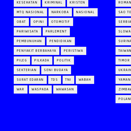
KESEHATAN
KRIMINAL
KRISTEN
ROMAN
MTQ NASIONAL
NARKOBA
NASIONAL
SAO T
OBAT
OPINI
OTOMOTIF
SERBI
PARIWISATA
PARLEMENT
SLOWA
PEMBUNUHAN
PENDIDIKAN
SURIN
PENYAKIT BERBAHAYA
PERISTIWA
TAIWA
PILEG
PILKADA
POLITIK
TIMOR
SEKTERIAN
SENI BUDAYA
UKRAI
SURAT EDARAN
TDS
TNI
WABAH
YAMAN
WAR
WASPADA
WAWASAN
ZIMBA
POLAN