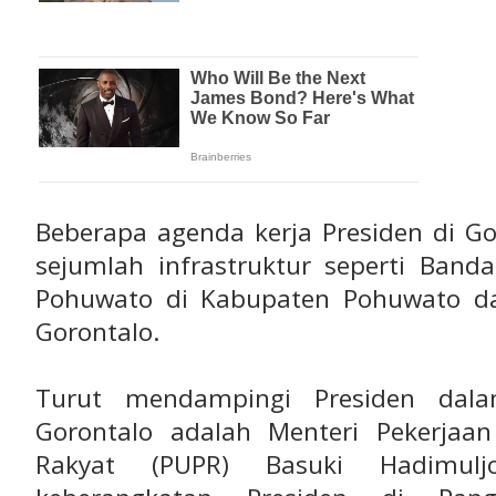
Beberapa agenda kerja Presiden di G
sejumlah infrastruktur seperti Band
Pohuwato di Kabupaten Pohuwato da
Gorontalo.
ern East Pacific Rise | 2026-05-20 17:43:02 (UTC
Turut mendampingi Presiden dal
Gorontalo adalah Menteri Pekerj
Rakyat (PUPR) Basuki Hadimul