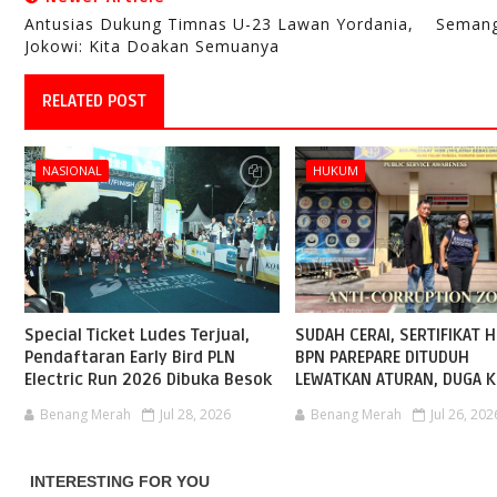
Antusias Dukung Timnas U-23 Lawan Yordania,
Semang
Jokowi: Kita Doakan Semuanya
RELATED POST
NASIONAL
HUKUM
Special Ticket Ludes Terjual,
SUDAH CERAI, SERTIFIKAT H
Pendaftaran Early Bird PLN
BPN PAREPARE DITUDUH
Electric Run 2026 Dibuka Besok
LEWATKAN ATURAN, DUGA K
Benang Merah
Jul 28, 2026
Benang Merah
Jul 26, 202