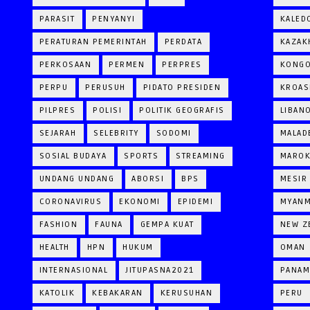
PARASIT
PENYANYI
KALED
PERATURAN PEMERINTAH
PERDATA
KAZAK
PERKOSAAN
PERMEN
PERPRES
KONG
PERPU
PERUSUH
PIDATO PRESIDEN
KROAS
PILPRES
POLISI
POLITIK GEOGRAFIS
LIBAN
SEJARAH
SELEBRITY
SODOMI
MALAD
SOSIAL BUDAYA
SPORTS
STREAMING
MARO
UNDANG UNDANG
ABORSI
BPS
MESIR
CORONAVIRUS
EKONOMI
EPIDEMI
MYAN
FASHION
FAUNA
GEMPA KUAT
NEW Z
HEALTH
HPN
HUKUM
OMAN
INTERNASIONAL
JITUPASNA2021
PANAM
KATOLIK
KEBAKARAN
KERUSUHAN
PERU