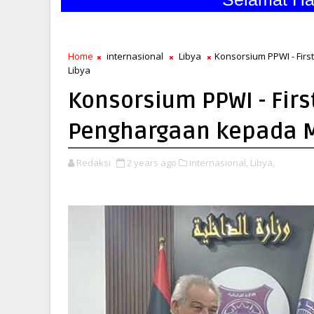
Home
internasional
Libya
Konsorsium PPWI - Fir
Libya
Konsorsium PPWI - Fir
Penghargaan kepada M
Redaksi
2 years ago
internasional,
Libya,