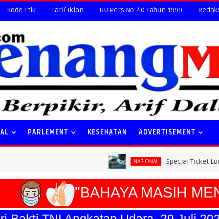
Kode Etik
Tarif Iklan
UU Pers No. 40 Tahun 1999
Redak
NAL
PARLEMENT
KESEHATAN
ADVERTISEMENT
Special Ticket Ludes Terjual, 
NASIONAL
"BAHAYA MASIH MEN
akti TNI Angkatan Udara, 29 Juli 2026."