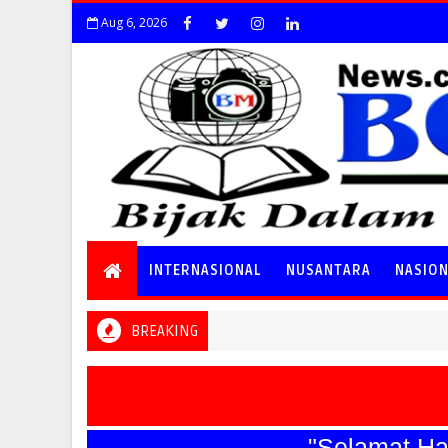
Aug 6, 2026
INTERNASIONAL
NUSANTARA
NASIO
BREAKING
"Selamat Hari B