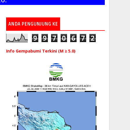
ANDA PENGUNJUNG KE
9
9
7
0
6
7
2
Info Gempabumi Terkini (M ≥ 5.0)