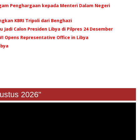
iagam Penghargaan kepada Menteri Dalam Negeri
gkan KBRI Tripoli dari Benghazi
 Jadi Calon Presiden Libya di Pilpres 24 Desember
I Opens Representative Office in Libya
ibya
gustus 2026"