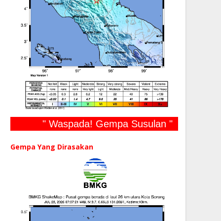
" Waspada! Gempa Susulan "
Gempa Yang Dirasakan