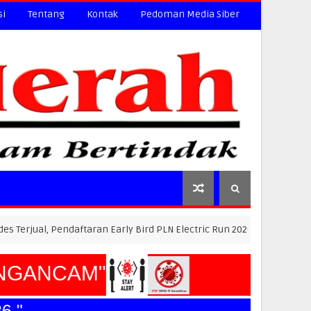
si
Tentang
Kontak
Pedoman Media Siber
Pendaftaran Early Bird PLN Electric Run 2026 Dibuka Besok
GANCAM"