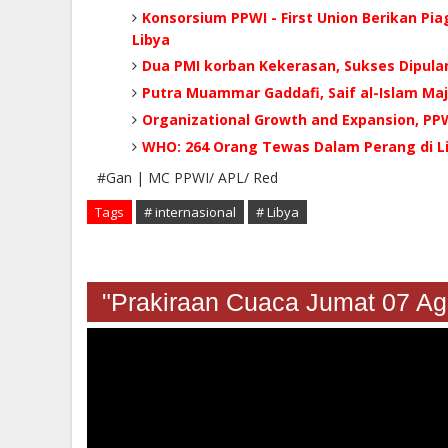
Konsorsium PPWI - First Union Berikan P
Libya
Dua PMI korban Kekerasan, Sukses Dipulan
Putra Muammar Gaddafi, Saif al-Islam Maju
Organizational Growth and Expansion, PPW
WHO: 264 Orang Tewas Dalam Perang di L
#Gan | MC PPWI/ APL/ Red
Tags
# internasional
# Libya
"Prakiraan Cuaca Jumat 07 A