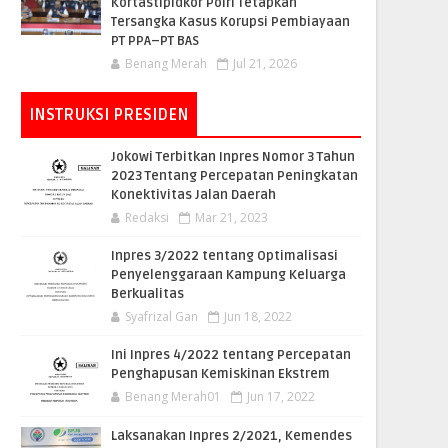
Kortastipidkor Polri Tetapkan
Tersangka Kasus Korupsi Pembiayaan
PT PPA–PT BAS
Benang Merah
Jul 21, 2026
INSTRUKSI PRESIDEN
Jokowi Terbitkan Inpres Nomor 3 Tahun
2023 Tentang Percepatan Peningkatan
Konektivitas Jalan Daerah
Redaksi
Mar 21, 2023
Inpres 3/2022 tentang Optimalisasi
Penyelenggaraan Kampung Keluarga
Berkualitas
Syafrizal Gan
Jun 18, 2022
Ini Inpres 4/2022 tentang Percepatan
Penghapusan Kemiskinan Ekstrem
Benang Merah01
Jun 17, 2022
Laksanakan Inpres 2/2021, Kemendes