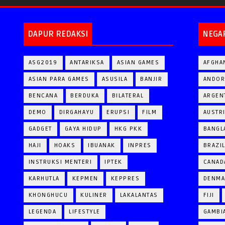
DAPUR REDAKSI
NEGA
ASG2019
ANTARIKSA
ASIAN GAMES
AFGHA
ASIAN PARA GAMES
ASUSILA
BANJIR
ANDOR
BENCANA
BERDUKA
BILATERAL
ARGEN
DEMO
DIRGAHAYU
ERUPSI
FILM
AUSTR
GADGET
GAYA HIDUP
HKG PKK
BANGL
HAJI
HOAKS
IBUANAK
INPRES
BRAZI
INSTRUKSI MENTERI
IPTEK
CANAD
KARHUTLA
KEPMEN
KEPPRES
DENM
KHONGHUCU
KULINER
LAKALANTAS
FIJI
LEGENDA
LIFESTYLE
GAMBI