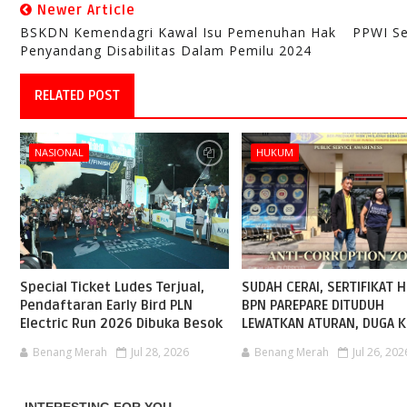
Newer Article
BSKDN Kemendagri Kawal Isu Pemenuhan Hak
PPWI Se
Penyandang Disabilitas Dalam Pemilu 2024
RELATED POST
NASIONAL
HUKUM
Special Ticket Ludes Terjual,
SUDAH CERAI, SERTIFIKAT H
Pendaftaran Early Bird PLN
BPN PAREPARE DITUDUH
Electric Run 2026 Dibuka Besok
LEWATKAN ATURAN, DUGA K
Benang Merah
Jul 28, 2026
Benang Merah
Jul 26, 202