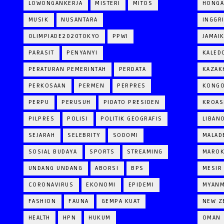
LOWONGANKERJA
MISTERI
MITOS
HONGA
MUSIK
NUSANTARA
INGGR
OLIMPIADE2020TOKYO
PPWI
JAMAI
PARASIT
PENYANYI
KALED
PERATURAN PEMERINTAH
PERDATA
KAZAK
PERKOSAAN
PERMEN
PERPRES
KONG
PERPU
PERUSUH
PIDATO PRESIDEN
KROAS
PILPRES
POLISI
POLITIK GEOGRAFIS
LIBAN
SEJARAH
SELEBRITY
SODOMI
MALAD
SOSIAL BUDAYA
SPORTS
STREAMING
MARO
UNDANG UNDANG
ABORSI
BPS
MESIR
CORONAVIRUS
EKONOMI
EPIDEMI
MYAN
FASHION
FAUNA
GEMPA KUAT
NEW Z
HEALTH
HPN
HUKUM
OMAN