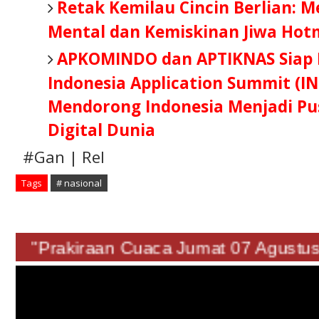
Retak Kemilau Cincin Berlian: 
Mental dan Kemiskinan Jiwa Hot
APKOMINDO dan APTIKNAS Siap B
Indonesia Application Summit (IN
Mendorong Indonesia Menjadi Pus
Digital Dunia
#Gan | Rel
Tags
# nasional
"Prakiraan Cuaca Jumat 07 Agus