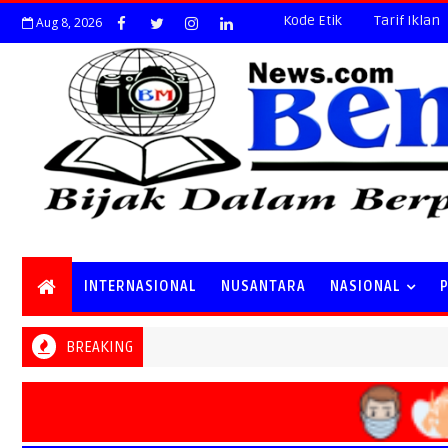
Kode Etik
Tarif Iklan
Aug 8, 2026
INTERNASIONAL
NUSANTARA
NASIONAL
BREAKING