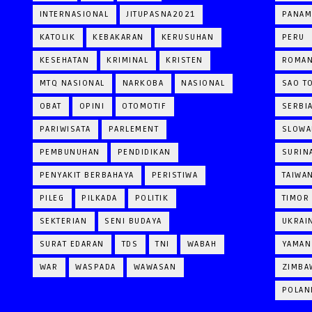
INTERNASIONAL
JITUPASNA2021
PANAM
KATOLIK
KEBAKARAN
KERUSUHAN
PERU
KESEHATAN
KRIMINAL
KRISTEN
ROMAN
MTQ NASIONAL
NARKOBA
NASIONAL
SAO T
OBAT
OPINI
OTOMOTIF
SERBI
PARIWISATA
PARLEMENT
SLOWA
PEMBUNUHAN
PENDIDIKAN
SURIN
PENYAKIT BERBAHAYA
PERISTIWA
TAIWA
PILEG
PILKADA
POLITIK
TIMOR
SEKTERIAN
SENI BUDAYA
UKRAI
SURAT EDARAN
TDS
TNI
WABAH
YAMAN
WAR
WASPADA
WAWASAN
ZIMBA
POLAN