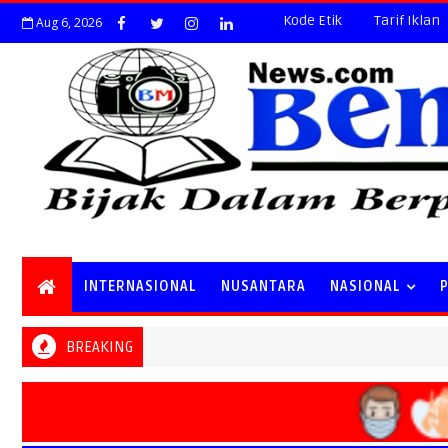
Kode Etik
Tarif Iklan
Aug 6, 2026
INTERNASIONAL
NUSANTARA
NASIONAL
BREAKING