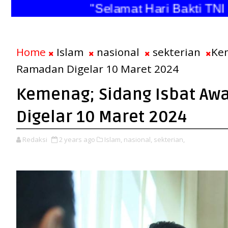
"Selamat Hari Bakti TNI An
Home
Islam
nasional
sekterian
Kem
Ramadan Digelar 10 Maret 2024
Kemenag; Sidang Isbat Aw
Digelar 10 Maret 2024
Redaksi
2 years ago
Islam,
nasional,
sekterian,