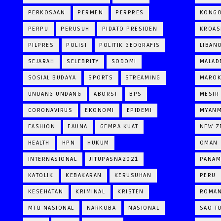
PERKOSAAN
PERMEN
PERPRES
KONG
PERPU
PERUSUH
PIDATO PRESIDEN
KROAS
PILPRES
POLISI
POLITIK GEOGRAFIS
LIBAN
SEJARAH
SELEBRITY
SODOMI
MALAD
SOSIAL BUDAYA
SPORTS
STREAMING
MARO
UNDANG UNDANG
ABORSI
BPS
MESIR
CORONAVIRUS
EKONOMI
EPIDEMI
MYAN
FASHION
FAUNA
GEMPA KUAT
NEW Z
HEALTH
HPN
HUKUM
OMAN
INTERNASIONAL
JITUPASNA2021
PANAM
KATOLIK
KEBAKARAN
KERUSUHAN
PERU
KESEHATAN
KRIMINAL
KRISTEN
ROMAN
MTQ NASIONAL
NARKOBA
NASIONAL
SAO T