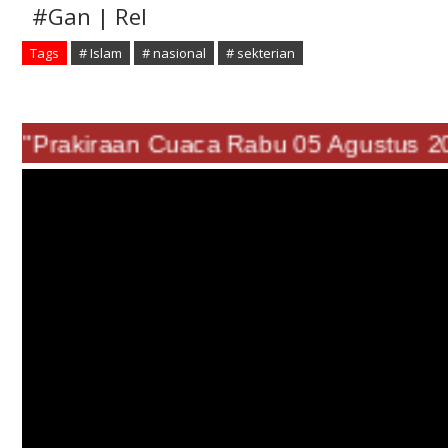
#Gan | Rel
Tags
# Islam
# nasional
# sekterian
"Prakiraan Cuaca Rabu 05 Agustus