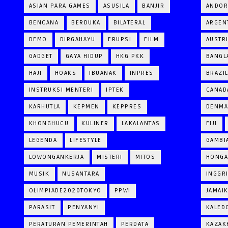
ASIAN PARA GAMES
ASUSILA
BANJIR
ANDOR
BENCANA
BERDUKA
BILATERAL
ARGEN
DEMO
DIRGAHAYU
ERUPSI
FILM
AUSTR
GADGET
GAYA HIDUP
HKG PKK
BANGL
HAJI
HOAKS
IBUANAK
INPRES
BRAZI
INSTRUKSI MENTERI
IPTEK
CANAD
KARHUTLA
KEPMEN
KEPPRES
DENM
KHONGHUCU
KULINER
LAKALANTAS
FIJI
LEGENDA
LIFESTYLE
GAMBI
LOWONGANKERJA
MISTERI
MITOS
HONGA
MUSIK
NUSANTARA
INGGR
OLIMPIADE2020TOKYO
PPWI
JAMAI
PARASIT
PENYANYI
KALED
PERATURAN PEMERINTAH
PERDATA
KAZAK