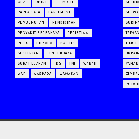
OBAT
OPINI
OTOMOTIF
SERBI
PARIWISATA
PARLEMENT
SLOWA
PEMBUNUHAN
PENDIDIKAN
SURIN
PENYAKIT BERBAHAYA
PERISTIWA
TAIWA
PILEG
PILKADA
POLITIK
TIMOR
SEKTERIAN
SENI BUDAYA
UKRAI
SURAT EDARAN
TDS
TNI
WABAH
YAMAN
WAR
WASPADA
WAWASAN
ZIMBA
POLAN
CRAFTED WITH
BY
TEMPLATESYARD
| DISTRIBUTED BY
GOOYAABI TEMPLATES