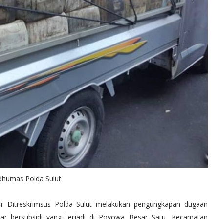
dhumas Polda Sulut
ter Ditreskrimsus Polda Sulut melakukan pengungkapan dugaan
lar bersubsidi yang terjadi di Poyowa Besar Satu, Kecamatan