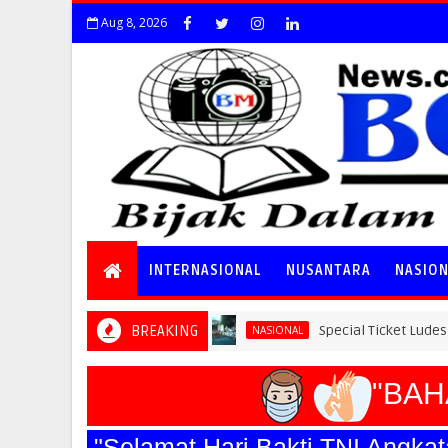
Aug 8, 2026
INTERNASIONAL
NUSANTARA
NASIO
BREAKING
Special Ticket Ludes Terjual, Pend
NASIONAL
"BAHAY
"Selamat Hari Bakti TNI An