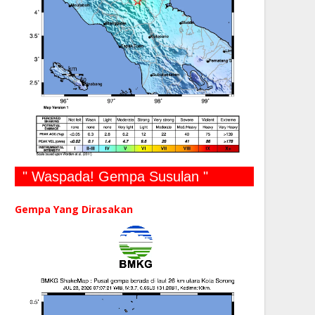
" Waspada! Gempa Susulan "
Gempa Yang Dirasakan