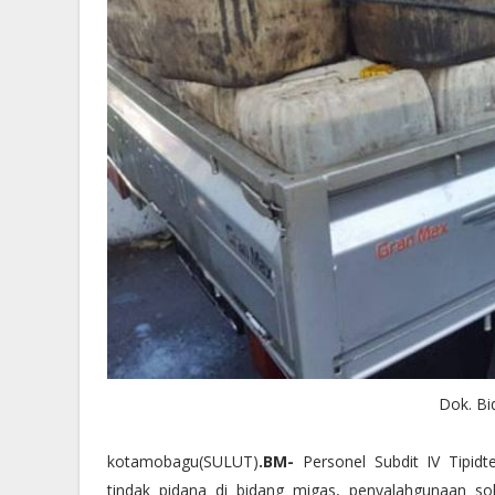
Dok. Bi
kotamobagu(SULUT)
.BM-
Personel Subdit IV Tipid
tindak pidana di bidang migas, penyalahgunaan so