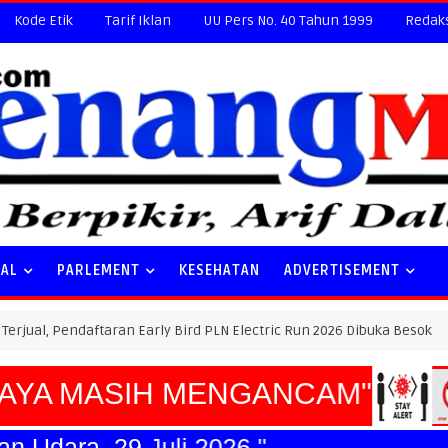
Kode Etik
Tarif Iklan
UU Pers No. 40 Tahun 1999
Redak
NAL
PARLEMENT
KESEHATAN
ADVERTISEMENT
aftaran Early Bird PLN Electric Run 2026 Dibuka Besok
HUK
A MASIH MENGANCAM"
gkatan Udara, 29 Juli 2026."