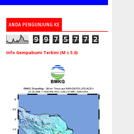
ANDA PENGUNJUNG KE
9
9
7
5
7
7
2
Info Gempabumi Terkini (M ≥ 5.0)