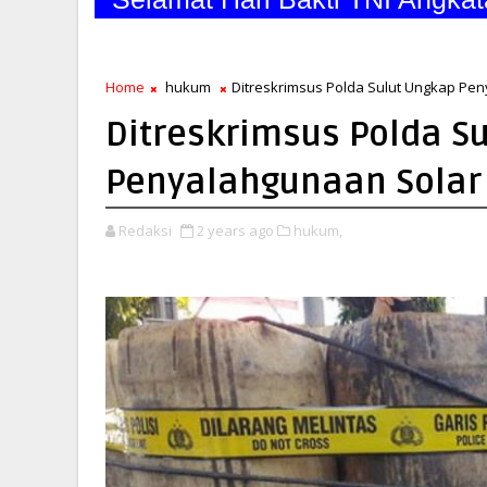
Home
hukum
Ditreskrimsus Polda Sulut Ungkap Pe
Ditreskrimsus Polda S
Penyalahgunaan Solar
Redaksi
2 years ago
hukum,