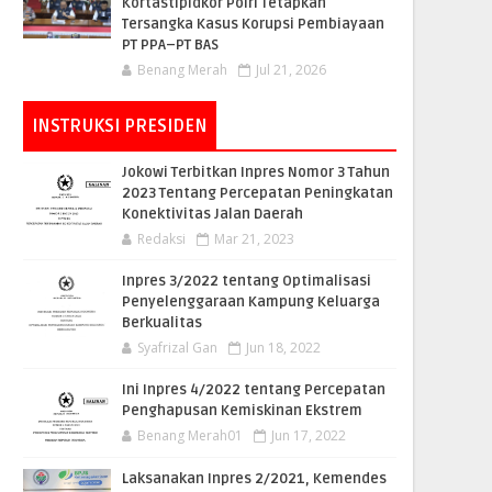
Kortastipidkor Polri Tetapkan
Tersangka Kasus Korupsi Pembiayaan
PT PPA–PT BAS
Benang Merah
Jul 21, 2026
INSTRUKSI PRESIDEN
Jokowi Terbitkan Inpres Nomor 3 Tahun
2023 Tentang Percepatan Peningkatan
Konektivitas Jalan Daerah
Redaksi
Mar 21, 2023
Inpres 3/2022 tentang Optimalisasi
Penyelenggaraan Kampung Keluarga
Berkualitas
Syafrizal Gan
Jun 18, 2022
Ini Inpres 4/2022 tentang Percepatan
Penghapusan Kemiskinan Ekstrem
Benang Merah01
Jun 17, 2022
Laksanakan Inpres 2/2021, Kemendes