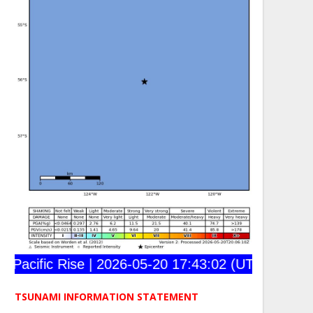
cific Rise | 2026-05-20 17:43:02 (UTC) | 56.030°
TSUNAMI INFORMATION STATEMENT