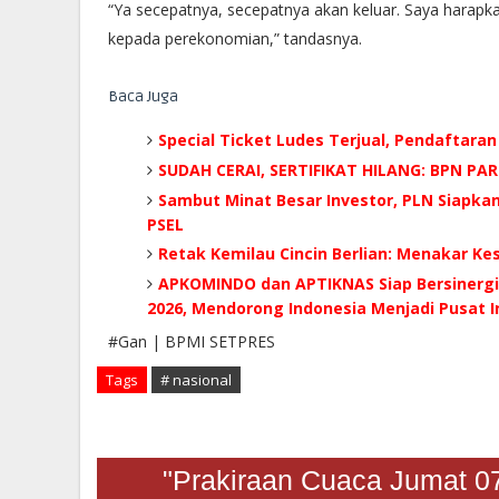
“Ya secepatnya, secepatnya akan keluar. Saya harapka
kepada perekonomian,” tandasnya.
Baca Juga
Special Ticket Ludes Terjual, Pendaftaran
SUDAH CERAI, SERTIFIKAT HILANG: BPN P
Sambut Minat Besar Investor, PLN Siapka
PSEL
Retak Kemilau Cincin Berlian: Menakar K
APKOMINDO dan APTIKNAS Siap Bersinergi 
2026, Mendorong Indonesia Menjadi Pusat In
#Gan | BPMI SETPRES
Tags
# nasional
"Prakiraan Cuaca Jum