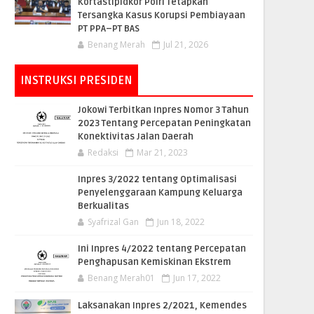
Kortastipidkor Polri Tetapkan
Tersangka Kasus Korupsi Pembiayaan
PT PPA–PT BAS
Benang Merah
Jul 21, 2026
INSTRUKSI PRESIDEN
Jokowi Terbitkan Inpres Nomor 3 Tahun
2023 Tentang Percepatan Peningkatan
Konektivitas Jalan Daerah
Redaksi
Mar 21, 2023
Inpres 3/2022 tentang Optimalisasi
Penyelenggaraan Kampung Keluarga
Berkualitas
Syafrizal Gan
Jun 18, 2022
Ini Inpres 4/2022 tentang Percepatan
Penghapusan Kemiskinan Ekstrem
Benang Merah01
Jun 17, 2022
Laksanakan Inpres 2/2021, Kemendes