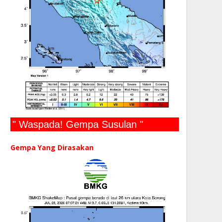
" Waspada! Gempa Susulan "
Gempa Yang Dirasakan