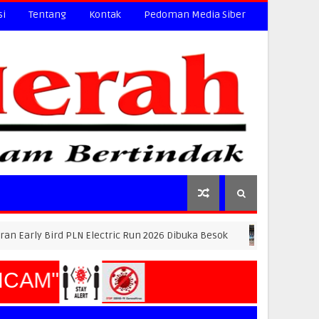
si
Tentang
Kontak
Pedoman Media Siber
 PLN Electric Run 2026 Dibuka Besok
SUDAH CERAI,
HUKUM
AM"