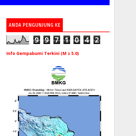
ANDA PENGUNJUNG KE
9
9
7
1
0
4
2
Info Gempabumi Terkini (M ≥ 5.0)