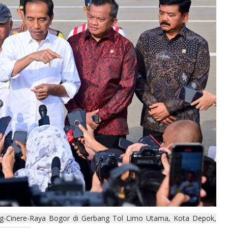
ng-Cinere-Raya Bogor di Gerbang Tol Limo Utama, Kota Depok,