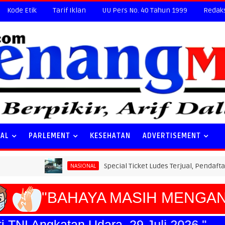
Kode Etik
Tarif Iklan
UU Pers No. 40 Tahun 1999
Redak
NAL
PARLEMENT
KESEHATAN
ADVERTISEMENT
Special Ticket Ludes Terjual, Pendaftaran Early Bird
NASIONAL
"BAHAYA MASIH MENGANC
I Angkatan Udara, 29 Juli 2026."