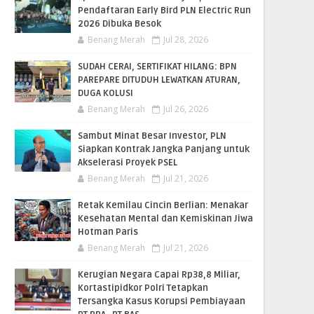
Pendaftaran Early Bird PLN Electric Run
2026 Dibuka Besok
Benang Merah
Jul 28, 2026
SUDAH CERAI, SERTIFIKAT HILANG: BPN
PAREPARE DITUDUH LEWATKAN ATURAN,
DUGA KOLUSI
Benang Merah
Jul 26, 2026
Sambut Minat Besar Investor, PLN
Siapkan Kontrak Jangka Panjang untuk
Akselerasi Proyek PSEL
Benang Merah
Jul 21, 2026
Retak Kemilau Cincin Berlian: Menakar
Kesehatan Mental dan Kemiskinan Jiwa
Hotman Paris
Benang Merah
Jul 21, 2026
Kerugian Negara Capai Rp38,8 Miliar,
Kortastipidkor Polri Tetapkan
Tersangka Kasus Korupsi Pembiayaan