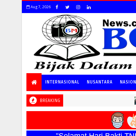
Aug 7, 2026
INTERNASIONAL
NUSANTARA
NASIO
BREAKING
NASIONAL
"Selamat Hari Bakti TNI An