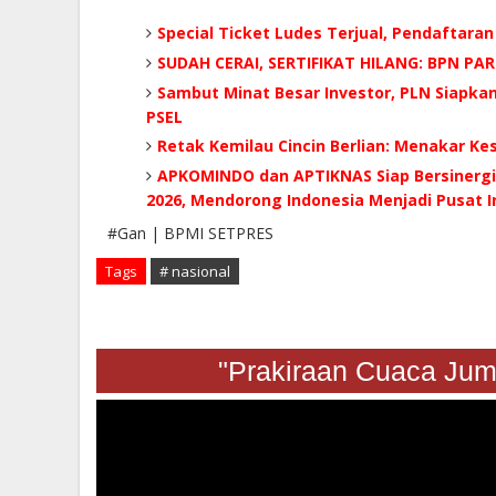
Special Ticket Ludes Terjual, Pendaftaran
SUDAH CERAI, SERTIFIKAT HILANG: BPN P
Sambut Minat Besar Investor, PLN Siapka
PSEL
Retak Kemilau Cincin Berlian: Menakar K
APKOMINDO dan APTIKNAS Siap Bersinergi 
2026, Mendorong Indonesia Menjadi Pusat In
#Gan | BPMI SETPRES
Tags
# nasional
"Prakiraan Cuaca