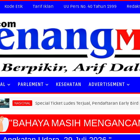
Kode Etik
Tarif Iklan
UU Pers No. 40 Tahun 1999
Redak
NAL
PARLEMENT
KESEHATAN
ADVERTISEMENT
Special Ticket Ludes Terjual, Pendaftaran Early Bird PLN Electric R
"BAHAYA MASIH MENGANCAM"
gkatan Udara, 29 Juli 2026."