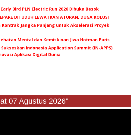
 Early Bird PLN Electric Run 2026 Dibuka Besok
AREPARE DITUDUH LEWATKAN ATURAN, DUGA KOLUSI
n Kontrak Jangka Panjang untuk Akselerasi Proyek
esehatan Mental dan Kemiskinan Jiwa Hotman Paris
Sukseskan Indonesia Application Summit (IN-APPS)
ovasi Aplikasi Digital Dunia
 Jumat 07 Agustus 2026"