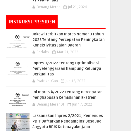
PT PPA–PT BAS
Benang Merah
Jul 21, 2026
INSTRUKSI PRESIDEN
Jokowi Terbitkan Inpres Nomor 3 Tahun
2023 Tentang Percepatan Peningkatan
Konektivitas Jalan Daerah
Redaksi
Mar 21, 2023
Inpres 3/2022 tentang Optimalisasi
Penyelenggaraan Kampung Keluarga
Berkualitas
Syafrizal Gan
Jun 18, 2022
Ini Inpres 4/2022 tentang Percepatan
Penghapusan Kemiskinan Ekstrem
Benang Merah01
Jun 17, 2022
Laksanakan Inpres 2/2021, Kemendes
PDTT Daftarkan Pendamping Desa Jadi
Anggota BPJS Ketenagakerjaan