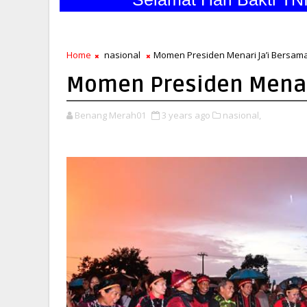
Home
nasional
Momen Presiden Menari Ja’i Bersam
Momen Presiden Menar
Benang Merah01
3 years ago
nasional,