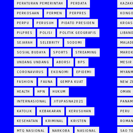
PERATURAN PEMERINTAH
PERDATA
KAZAK
PERKOSAAN
PERMEN
PERPRES
KONG
PERPU
PERUSUH
PIDATO PRESIDEN
KROAS
PILPRES
POLISI
POLITIK GEOGRAFIS
LIBAN
SEJARAH
SELEBRITY
SODOMI
MALAD
SOSIAL BUDAYA
SPORTS
STREAMING
MARO
UNDANG UNDANG
ABORSI
BPS
MESIR
CORONAVIRUS
EKONOMI
EPIDEMI
MYAN
FASHION
FAUNA
GEMPA KUAT
NEW Z
HEALTH
HPN
HUKUM
OMAN
INTERNASIONAL
JITUPASNA2021
PANAM
KATOLIK
KEBAKARAN
KERUSUHAN
PERU
KESEHATAN
KRIMINAL
KRISTEN
ROMAN
MTQ NASIONAL
NARKOBA
NASIONAL
SAO T