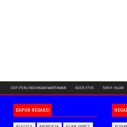
SOP PERLINDUNGAN WARTAWAN
KODE ETIK
TARIF IKLAN
DAPUR REDAKSI
NEGA
ASG2019
ANTARIKSA
ASIAN GAMES
AFGHA