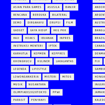
ASIAN PARA GAMES
ASUSILA
BANJIR
ANDOR
BENCANA
BERDUKA
BILATERAL
ARGEN
DEMO
DIRGAHAYU
ERUPSI
FILM
AUSTR
GADGET
GAYA HIDUP
HKG PKK
BANGL
HAJI
HOAKS
IBUANAK
INPRES
BRAZI
INSTRUKSI MENTERI
IPTEK
CANAD
KARHUTLA
KEPMEN
KEPPRES
DENM
KHONGHUCU
KULINER
LAKALANTAS
FIJI
LEGENDA
LIFESTYLE
GAMBI
LOWONGANKERJA
MISTERI
MITOS
HONGA
MUSIK
NUSANTARA
INGGR
OLIMPIADE2020TOKYO
PPWI
JAMAI
PARASIT
PENYANYI
KALED