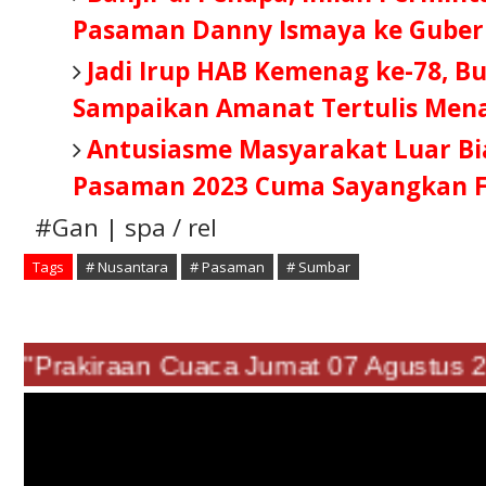
Pasaman Danny Ismaya ke Guber
Jadi Irup HAB Kemenag ke-78, Bu
Sampaikan Amanat Tertulis Men
Antusiasme Masyarakat Luar Bi
Pasaman 2023 Cuma Sayangkan Fa
#Gan | spa / rel
Tags
# Nusantara
# Pasaman
# Sumbar
"Prakiraan Cuaca Jumat 07 Agustu