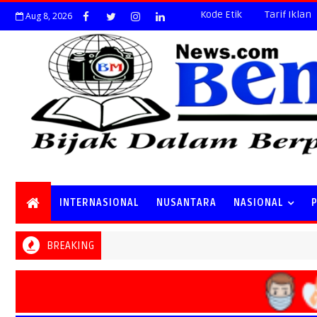
Kode Etik
Tarif Iklan
Aug 8, 2026
INTERNASIONAL
NUSANTARA
NASIONAL
BREAKING