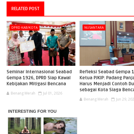
RELATED POST
DPRD KAB/KOTA
NUSANTARA
Seminar Internasional Seabad
Refleksi Seabad Gempa 
Gempa 1926, DPRD Siap Kawal
Ketua PJKIP: Padang Panj
Kebijakan Mitigasi Bencana
Harus Menjadi Contoh Du
sebagai Kota Siaga Benc
Benang Merah
Jul 01, 2026
Benang Merah
Jun 29, 20