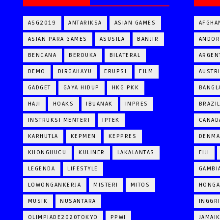
ASG2019
ANTARIKSA
ASIAN GAMES
AFGHA
ASIAN PARA GAMES
ASUSILA
BANJIR
ANDOR
BENCANA
BERDUKA
BILATERAL
ARGEN
DEMO
DIRGAHAYU
ERUPSI
FILM
AUSTR
GADGET
GAYA HIDUP
HKG PKK
BANGL
HAJI
HOAKS
IBUANAK
INPRES
BRAZI
INSTRUKSI MENTERI
IPTEK
CANAD
KARHUTLA
KEPMEN
KEPPRES
DENM
KHONGHUCU
KULINER
LAKALANTAS
FIJI
LEGENDA
LIFESTYLE
GAMBI
LOWONGANKERJA
MISTERI
MITOS
HONGA
MUSIK
NUSANTARA
INGGR
OLIMPIADE2020TOKYO
PPWI
JAMAI