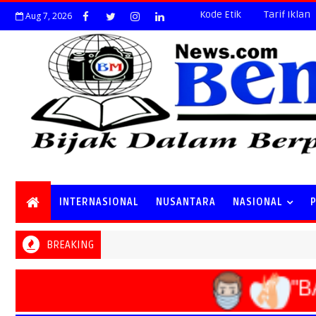
Kode Etik
Tarif Iklan
Aug 7, 2026
INTERNASIONAL
NUSANTARA
NASIONAL
BREAKING
NA
"BA