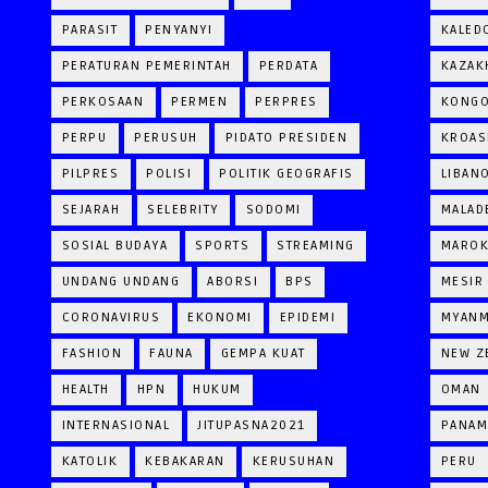
PARASIT
PENYANYI
KALED
PERATURAN PEMERINTAH
PERDATA
KAZAK
PERKOSAAN
PERMEN
PERPRES
KONG
PERPU
PERUSUH
PIDATO PRESIDEN
KROAS
PILPRES
POLISI
POLITIK GEOGRAFIS
LIBAN
SEJARAH
SELEBRITY
SODOMI
MALAD
SOSIAL BUDAYA
SPORTS
STREAMING
MARO
UNDANG UNDANG
ABORSI
BPS
MESIR
CORONAVIRUS
EKONOMI
EPIDEMI
MYAN
FASHION
FAUNA
GEMPA KUAT
NEW Z
HEALTH
HPN
HUKUM
OMAN
INTERNASIONAL
JITUPASNA2021
PANAM
KATOLIK
KEBAKARAN
KERUSUHAN
PERU