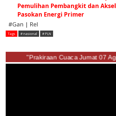
Pemulihan Pembangkit dan Aksel
Pasokan Energi Primer
#Gan | Rel
Tags
# nasional
# PLN
"Prakiraan Cuaca Jumat 07