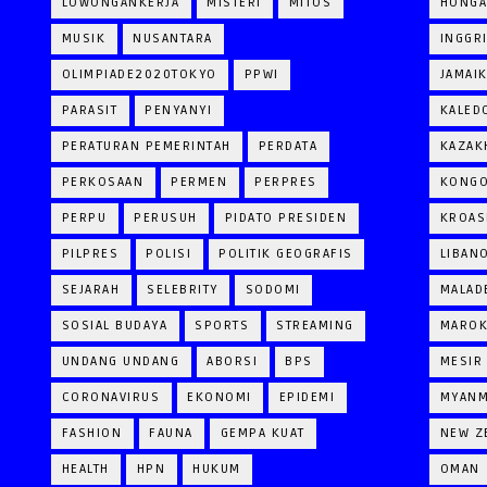
LOWONGANKERJA
MISTERI
MITOS
HONGA
MUSIK
NUSANTARA
INGGR
OLIMPIADE2020TOKYO
PPWI
JAMAI
PARASIT
PENYANYI
KALED
PERATURAN PEMERINTAH
PERDATA
KAZAK
PERKOSAAN
PERMEN
PERPRES
KONG
PERPU
PERUSUH
PIDATO PRESIDEN
KROAS
PILPRES
POLISI
POLITIK GEOGRAFIS
LIBAN
SEJARAH
SELEBRITY
SODOMI
MALAD
SOSIAL BUDAYA
SPORTS
STREAMING
MARO
UNDANG UNDANG
ABORSI
BPS
MESIR
CORONAVIRUS
EKONOMI
EPIDEMI
MYAN
FASHION
FAUNA
GEMPA KUAT
NEW Z
HEALTH
HPN
HUKUM
OMAN