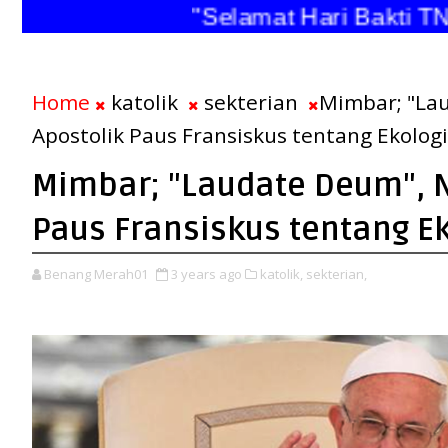
"Selamat Hari Bakti TNI 
Home
katolik
sekterian
Mimbar; "La
Apostolik Paus Fransiskus tentang Ekologi
Mimbar; "Laudate Deum", N
Paus Fransiskus tentang Ek
Benang Merah01
3 years ago
katolik,
sekterian,