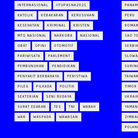
INTERNASIONAL
JITUPASNA2021
PANAM
KATOLIK
KEBAKARAN
KERUSUHAN
PERU
KESEHATAN
KRIMINAL
KRISTEN
ROMAN
MTQ NASIONAL
NARKOBA
NASIONAL
SAO T
OBAT
OPINI
OTOMOTIF
SERBI
PARIWISATA
PARLEMENT
SLOWA
PEMBUNUHAN
PENDIDIKAN
SURIN
PENYAKIT BERBAHAYA
PERISTIWA
TAIWA
PILEG
PILKADA
POLITIK
TIMOR
SEKTERIAN
SENI BUDAYA
UKRAI
SURAT EDARAN
TDS
TNI
WABAH
YAMAN
WAR
WASPADA
WAWASAN
ZIMBA
POLAN