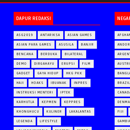
DAPUR REDAKSI
NEGA
ASG2019
ANTARIKSA
ASIAN GAMES
AFGHA
ASIAN PARA GAMES
ASUSILA
BANJIR
ANDOR
BENCANA
BERDUKA
BILATERAL
ARGEN
DEMO
DIRGAHAYU
ERUPSI
FILM
AUSTR
GADGET
GAYA HIDUP
HKG PKK
BANGL
HAJI
HOAKS
IBUANAK
INPRES
BRAZI
INSTRUKSI MENTERI
IPTEK
CANAD
KARHUTLA
KEPMEN
KEPPRES
DENM
KHONGHUCU
KULINER
LAKALANTAS
FIJI
LEGENDA
LIFESTYLE
GAMBI