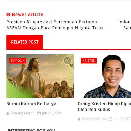
Newer Article
Presiden RI Apresiasi Pertemuan Pertama
Indon
ASEAN Dengan Para Pemimpin Negara Teluk
Sam
RELATED POST
KATOLIK
KRISTEN
Berani Karena Berharga
Orang Kristen Hidup Dipi
Oleh Roh Kudus
Benang Merah
Jun 21, 2026
Benang Merah
Jun 21, 20