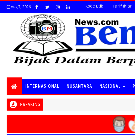
Kode Etik
Tarif Iklan
Aug 7, 2026
INTERNASIONAL
NUSANTARA
NASIONAL
BREAKING