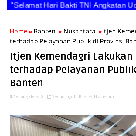
"Selamat Hari Bakti TNI Angkatan 
Home
Banten
Nusantara
Itjen Keme
terhadap Pelayanan Publik di Provinsi Ba
Itjen Kemendagri Lakuka
terhadap Pelayanan Publik 
Banten
Benang Merah01
3 years ago
Banten,
Nusantara,