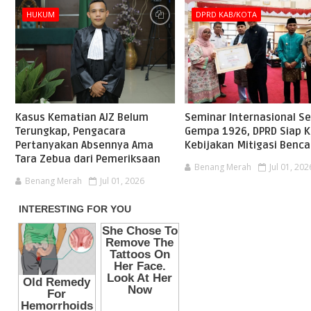
HUKUM
DPRD KAB/KOTA
Kasus Kematian AJZ Belum
Seminar Internasional S
Terungkap, Pengacara
Gempa 1926, DPRD Siap 
Pertanyakan Absennya Ama
Kebijakan Mitigasi Benc
Tara Zebua dari Pemeriksaan
Benang Merah
Jul 01, 202
Benang Merah
Jul 01, 2026