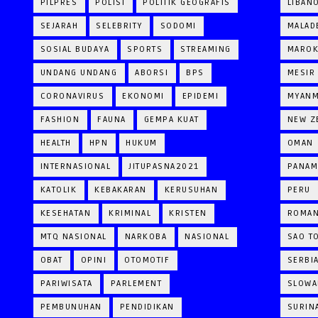
PILPRES
POLISI
POLITIK GEOGRAFIS
LIBAN
SEJARAH
SELEBRITY
SODOMI
MALAD
SOSIAL BUDAYA
SPORTS
STREAMING
MARO
UNDANG UNDANG
ABORSI
BPS
MESIR
CORONAVIRUS
EKONOMI
EPIDEMI
MYAN
FASHION
FAUNA
GEMPA KUAT
NEW Z
HEALTH
HPN
HUKUM
OMAN
INTERNASIONAL
JITUPASNA2021
PANAM
KATOLIK
KEBAKARAN
KERUSUHAN
PERU
KESEHATAN
KRIMINAL
KRISTEN
ROMAN
MTQ NASIONAL
NARKOBA
NASIONAL
SAO T
OBAT
OPINI
OTOMOTIF
SERBI
PARIWISATA
PARLEMENT
SLOWA
PEMBUNUHAN
PENDIDIKAN
SURIN