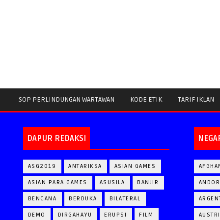
SOP PERLINDUNGAN WARTAWAN
KODE ETIK
TARIF IKLAN
DAPUR REDAKSI
NEGA
ASG2019
ANTARIKSA
ASIAN GAMES
AFGHA
ASIAN PARA GAMES
ASUSILA
BANJIR
ANDOR
BENCANA
BERDUKA
BILATERAL
ARGEN
DEMO
DIRGAHAYU
ERUPSI
FILM
AUSTR