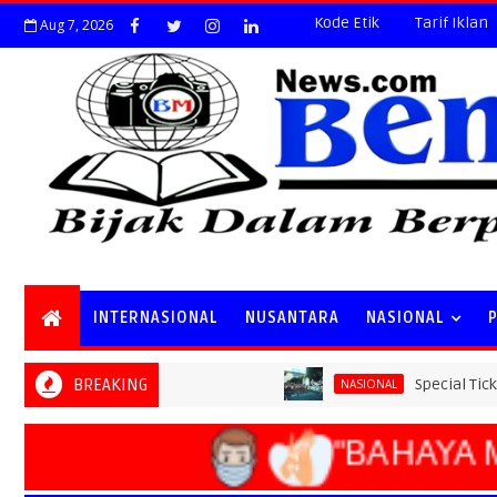
Kode Etik
Tarif Iklan
Aug 7, 2026
INTERNASIONAL
NUSANTARA
NASIONAL
BREAKING
Special Ticket Ludes T
NASIONAL
"BAHAYA M