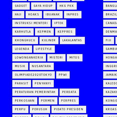
GADGET
GAYA HIDUP
HKG PKK
BANGL
HAJI
HOAKS
IBUANAK
INPRES
BRAZI
INSTRUKSI MENTERI
IPTEK
CANAD
KARHUTLA
KEPMEN
KEPPRES
DENM
KHONGHUCU
KULINER
LAKALANTAS
FIJI
LEGENDA
LIFESTYLE
GAMBI
LOWONGANKERJA
MISTERI
MITOS
HONGA
MUSIK
NUSANTARA
INGGR
OLIMPIADE2020TOKYO
PPWI
JAMAI
PARASIT
PENYANYI
KALED
PERATURAN PEMERINTAH
PERDATA
KAZAK
PERKOSAAN
PERMEN
PERPRES
KONG
PERPU
PERUSUH
PIDATO PRESIDEN
KROAS