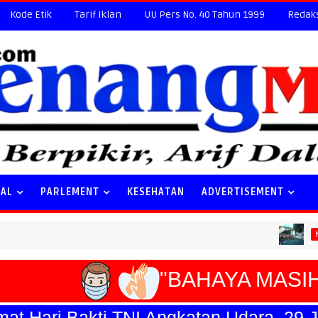
Kode Etik
Tarif Iklan
UU Pers No. 40 Tahun 1999
Redak
NAL
PARLEMENT
KESEHATAN
ADVERTISEMENT
Spec
NASIONAL
"BAHAYA MASIH 
Hari Bakti TNI Angkatan Udara, 29 Juli 