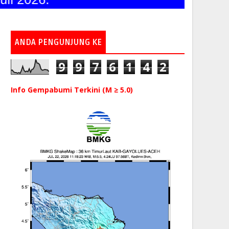
ANDA PENGUNJUNG KE
9
9
7
6
1
4
2
Info Gempabumi Terkini (M ≥ 5.0)