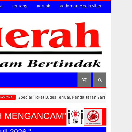
si
Tentang
Kontak
Pedoman Media Siber
ial Ticket Ludes Terjual, Pendaftaran Early Bird PLN Electric Run 202
MENGANCAM"
2026."