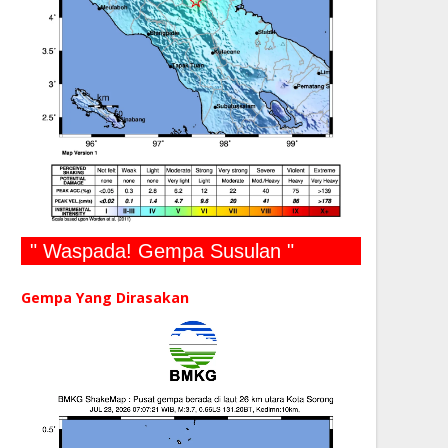
" Waspada! Gempa Susulan "
Gempa Yang Dirasakan