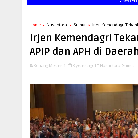
Home
Nusantara
Sumut
Irjen Kemendagri Tekan
Irjen Kemendagri Teka
APIP dan APH di Daera
Benang Merah01
3 years ago
Nusantara,
Sumut,