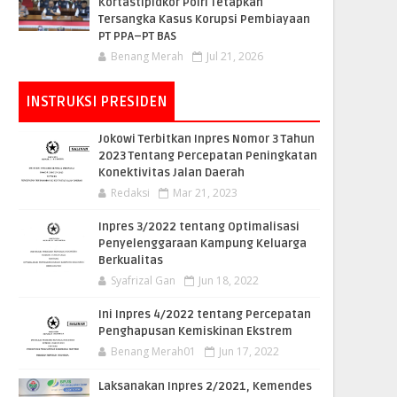
Kortastipidkor Polri Tetapkan
Tersangka Kasus Korupsi Pembiayaan
PT PPA–PT BAS
Benang Merah
Jul 21, 2026
INSTRUKSI PRESIDEN
Jokowi Terbitkan Inpres Nomor 3 Tahun
2023 Tentang Percepatan Peningkatan
Konektivitas Jalan Daerah
Redaksi
Mar 21, 2023
Inpres 3/2022 tentang Optimalisasi
Penyelenggaraan Kampung Keluarga
Berkualitas
Syafrizal Gan
Jun 18, 2022
Ini Inpres 4/2022 tentang Percepatan
Penghapusan Kemiskinan Ekstrem
Benang Merah01
Jun 17, 2022
Laksanakan Inpres 2/2021, Kemendes