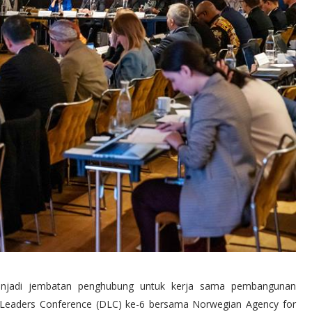
njadi jembatan penghubung untuk kerja sama pembangunan
t Leaders Conference (DLC) ke-6 bersama Norwegian Agency for