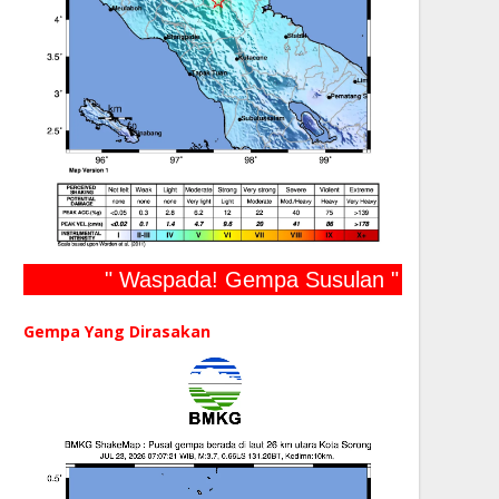
" Waspada! Gempa Susulan "
Gempa Yang Dirasakan