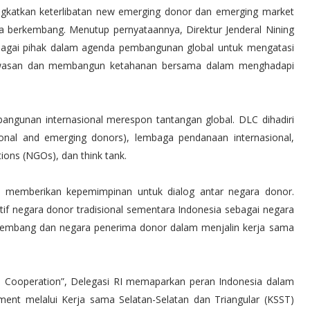
gkatkan keterlibatan new emerging donor dan emerging market
a berkembang. Menutup pernyataannya, Direktur Jenderal Nining
bagai pihak dalam agenda pembangunan global untuk mengatasi
k kawasan dan membangun ketahanan bersama dalam menghadapi
ngunan internasional merespon tantangan global. DLC dihadiri
onal and emerging donors), lembaga pendanaan internasional,
ions (NGOs), dan think tank.
am memberikan kepemimpinan untuk dialog antar negara donor.
f negara donor tradisional sementara Indonesia sebagai negara
mbang dan negara penerima donor dalam menjalin kerja sama
ral Cooperation”, Delegasi RI memaparkan peran Indonesia dalam
ent melalui Kerja sama Selatan-Selatan dan Triangular (KSST)