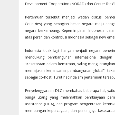
Development Cooperation (NORAD) dan Center for Gl
Pertemuan tersebut menjadi wadah diskusi peme
Countries) yang sebagian besar negara maju deng
negara berkembang. Kepemimpinan Indonesia dalam
atas peran dan kontribusi Indonesia sebagai new eme
Indonesia tidak lagi hanya menjadi negara peneri
mendukung pembangunan internasional dengan
“Kesetaraan dalam kemitraan, saling menguntungkan
memajukan kerja sama pembangunan global”, tekan
sebagai co-host. Turut hadir dalam pertemuan terseb
Penyelenggaraan DLC membahas beberapa hal, yait
bunga utang yang melemahkan pembiayaan pemban
assistance (ODA), dari program pengentasan kemiski
membangun kepercayaan; dan pentingnya kesetaraan 