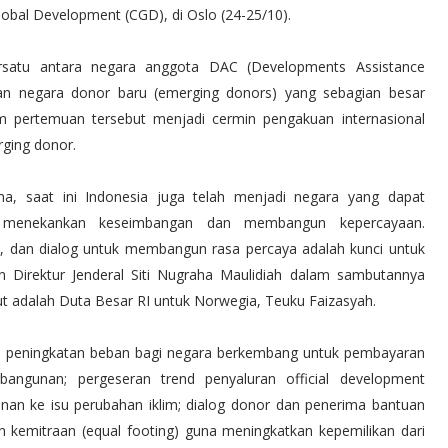
obal Development (CGD), di Oslo (24-25/10).
rsatu antara negara anggota DAC (Developments Assistance
an negara donor baru (emerging donors) yang sebagian besar
 pertemuan tersebut menjadi cermin pengakuan internasional
rging donor.
ma, saat ini Indonesia juga telah menjadi negara yang dapat
 menekankan keseimbangan dan membangun kepercayaan.
, dan dialog untuk membangun rasa percaya adalah kunci untuk
 Direktur Jenderal Siti Nugraha Maulidiah dalam sambutannya
ut adalah Duta Besar RI untuk Norwegia, Teuku Faizasyah.
u peningkatan beban bagi negara berkembang untuk pembayaran
gunan; pergeseran trend penyaluran official development
nan ke isu perubahan iklim; dialog donor dan penerima bantuan
kemitraan (equal footing) guna meningkatkan kepemilikan dari