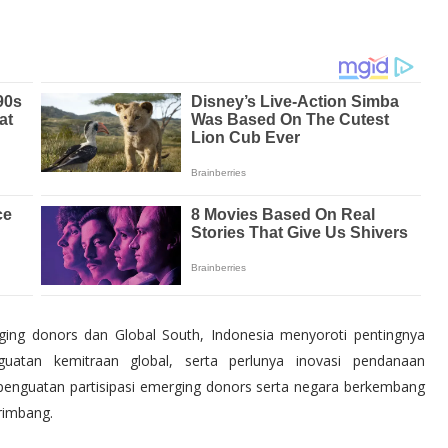
ing donors dan Global South, Indonesia menyoroti pentingnya
enguatan kemitraan global, serta perlunya inovasi pendanaan
"M 6.6 | southern East 
enguatan partisipasi emerging donors serta negara berkembang
erimbang.