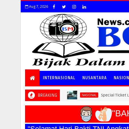
Aug 7, 2026
INTERNASIONAL
NUSANTARA
NASIO
BREAKING
Special Ticket Ludes Terjual,
NASIONAL
"BAHA
"Selamat Hari Bakti TNI Angk