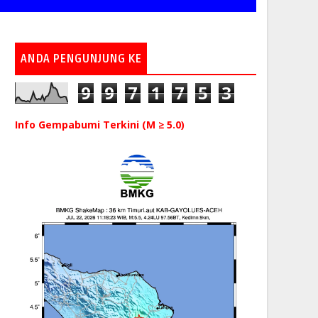
ANDA PENGUNJUNG KE
9
9
7
1
7
5
3
Info Gempabumi Terkini (M ≥ 5.0)