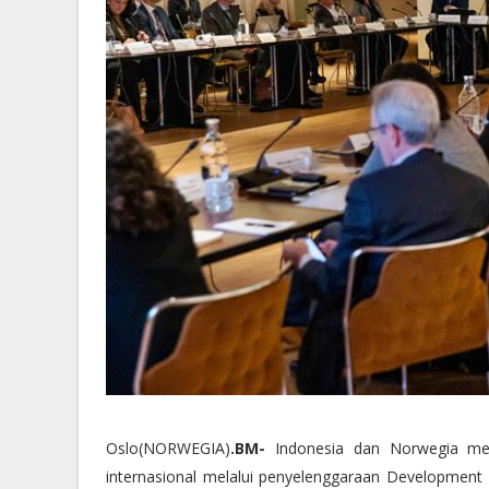
Oslo(NORWEGIA)
.BM-
Indonesia dan Norwegia me
internasional melalui penyelenggaraan Developmen