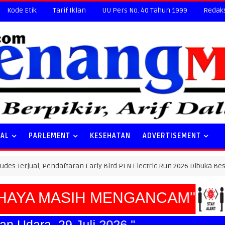
Kode Etik
Tarif Iklan
UU Pers No. 40 Tahun 1999
Redak
NAL
PARLEMENT
KESEHATAN
ADVERTISEMENT
 Pendaftaran Early Bird PLN Electric Run 2026 Dibuka Besok
YA MASIH MENGANCAM"
atan Udara, 29 Juli 2026."