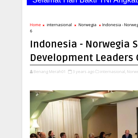
Home
internasional
Norwegia
Indonesia - Norwe
6
Indonesia - Norwegia
Development Leaders 
Benang Merah01
3 years ago
internasional,
Norwe