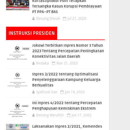
Kortastipidkor Polri Tetapkan
Tersangka Kasus Korupsi Pembiayaan
PT PPA–PT BAS
Benang Merah
Jul 21, 2026
INSTRUKSI PRESIDEN
Jokowi Terbitkan Inpres Nomor 3 Tahun
2023 Tentang Percepatan Peningkatan
Konektivitas Jalan Daerah
Redaksi
Mar 21, 2023
Inpres 3/2022 tentang Optimalisasi
Penyelenggaraan Kampung Keluarga
Berkualitas
Syafrizal Gan
Jun 18, 2022
Ini Inpres 4/2022 tentang Percepatan
Penghapusan Kemiskinan Ekstrem
Benang Merah01
Jun 17, 2022
Laksanakan Inpres 2/2021, Kemendes