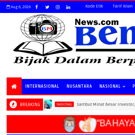
Kode Etik
Tarif Iklan
Aug 6, 2026
INTERNASIONAL
NUSANTARA
NASIONAL
BREAKING
Sambut Minat Besar Investor, PLN Siap
NASIONAL
"BAHAYA 