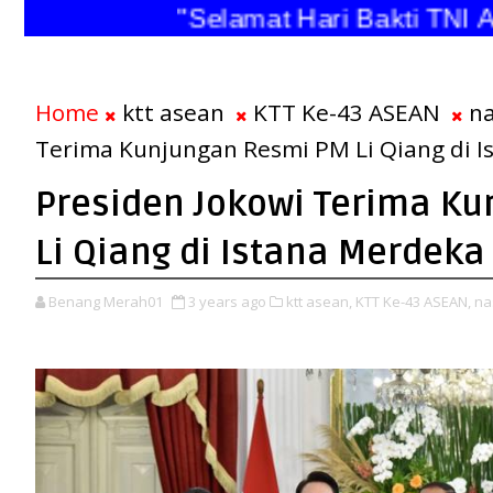
"Selamat Hari Bakti TNI Ang
Home
ktt asean
KTT Ke-43 ASEAN
na
Terima Kunjungan Resmi PM Li Qiang di 
Presiden Jokowi Terima K
Li Qiang di Istana Merdeka
Benang Merah01
3 years ago
ktt asean,
KTT Ke-43 ASEAN,
na