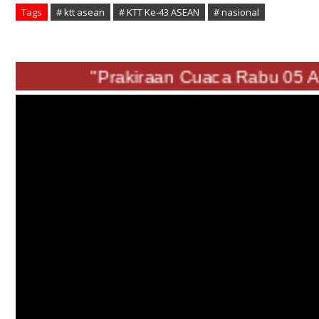
Tags
# ktt asean
# KTT Ke-43 ASEAN
# nasional
"Prakiraan Cuaca Rabu 05 Agu