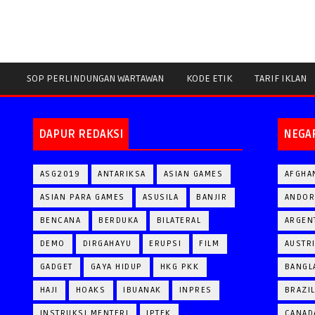
SOP PERLINDUNGAN WARTAWAN
KODE ETIK
TARIF IKLAN
DAPUR REDAKSI
NEGA
ASG2019
ANTARIKSA
ASIAN GAMES
AFGHA
ASIAN PARA GAMES
ASUSILA
BANJIR
ANDOR
BENCANA
BERDUKA
BILATERAL
ARGEN
DEMO
DIRGAHAYU
ERUPSI
FILM
AUSTR
GADGET
GAYA HIDUP
HKG PKK
BANGL
HAJI
HOAKS
IBUANAK
INPRES
BRAZI
INSTRUKSI MENTERI
IPTEK
CANAD