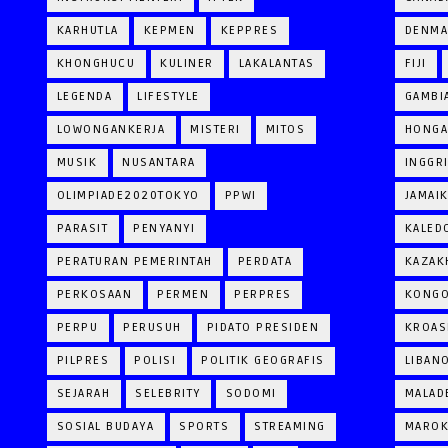
KARHUTLA
KEPMEN
KEPPRES
DENM
KHONGHUCU
KULINER
LAKALANTAS
FIJI
LEGENDA
LIFESTYLE
GAMBI
LOWONGANKERJA
MISTERI
MITOS
HONGA
MUSIK
NUSANTARA
INGGR
OLIMPIADE2020TOKYO
PPWI
JAMAI
PARASIT
PENYANYI
KALED
PERATURAN PEMERINTAH
PERDATA
KAZAK
PERKOSAAN
PERMEN
PERPRES
KONG
PERPU
PERUSUH
PIDATO PRESIDEN
KROAS
PILPRES
POLISI
POLITIK GEOGRAFIS
LIBAN
SEJARAH
SELEBRITY
SODOMI
MALAD
SOSIAL BUDAYA
SPORTS
STREAMING
MARO