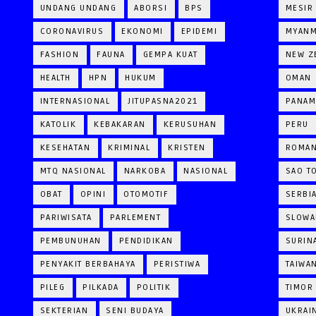
UNDANG UNDANG
ABORSI
BPS
MESIR
CORONAVIRUS
EKONOMI
EPIDEMI
MYAN
FASHION
FAUNA
GEMPA KUAT
NEW Z
HEALTH
HPN
HUKUM
OMAN
INTERNASIONAL
JITUPASNA2021
PANAM
KATOLIK
KEBAKARAN
KERUSUHAN
PERU
KESEHATAN
KRIMINAL
KRISTEN
ROMAN
MTQ NASIONAL
NARKOBA
NASIONAL
SAO T
OBAT
OPINI
OTOMOTIF
SERBI
PARIWISATA
PARLEMENT
SLOWA
PEMBUNUHAN
PENDIDIKAN
SURIN
PENYAKIT BERBAHAYA
PERISTIWA
TAIWA
PILEG
PILKADA
POLITIK
TIMOR
SEKTERIAN
SENI BUDAYA
UKRAI