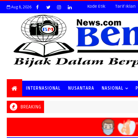
Kode Etik
Tarif Iklan
Aug 8, 2026
INTERNASIONAL
NUSANTARA
NASIONAL
BREAKING
"B