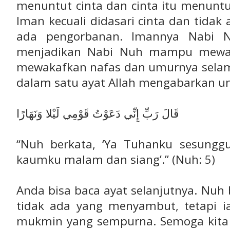
menuntut cinta dan cinta itu menunt
Iman kecuali didasari cinta dan tidak 
ada pengorbanan. Imannya Nabi N
menjadikan Nabi Nuh mampu mewak
mewakafkan nafas dan umurnya selama
dalam satu ayat Allah mengabarkan u
قَالَ رَبِّ إِنِّي دَعَوْتُ قَوْمِي لَيْلا وَنَهَارًا
“Nuh berkata, ‘Ya Tuhanku sesungg
kaumku malam dan siang’.” (Nuh: 5)
Anda bisa baca ayat selanjutnya. Nuh
tidak ada yang menyambut, tetapi ia 
mukmin yang sempurna. Semoga kita s