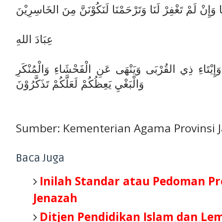
َا وَإِنْ لَمْ تَغْفِرْ لَنَا وَتَرْحَمْنَا لَنَكُوْنَنَّ مِنَ الخَاسِرِيْنَ
عِبَادَ اللهِ
وَإِيْتَاءِ ذِي القُرْبَى وَيَنْهَى عَنِ الْفَحْشَاءِ وَالْمُنْكَرِ
وَالْبَغْيِ يَعِظُكُمْ لَعَلَّكُمْ تَذَكَّرُوْنَ
Sumber: Kementerian Agama Provinsi J
Baca Juga
Inilah Standar atau Pedoman P
Jenazah
Ditjen Pendidikan Islam dan Le