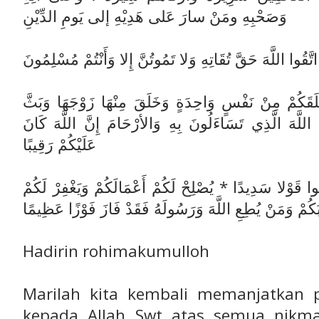
وَصَحْبِهِ ومَنْ سارَ عَلى هَدِيْهِ إلى يَومِ الدِّيْنِ
ا اتَّقُوا اللَّهَ حَقَّ تُقَاتِهِ وَلا تَمُوتُنَّ إِلا وَأَنْتُمْ مُسْلِمُونَ
 خَلَقَكُمْ مِنْ نَفْسٍ وَاحِدَةٍ وَخَلَقَ مِنْهَا زَوْجَهَا وَبَثَّ
 اللَّهَ الَّذِي تَسَاءَلُونَ بِهِ وَالأرْحَامَ إِنَّ اللَّهَ كَانَ
عَلَيْكُمْ رَقِيبًا
ُولُوا قَوْلا سَدِيدًا * يُصْلِحْ لَكُمْ أَعْمَالَكُمْ وَيَغْفِرْ لَكُمْ
َكُمْ وَمَنْ يُطِعِ اللَّهَ وَرَسُولَهُ فَقَدْ فَازَ فَوْزًا عَظِيمًا
Hadirin rohimakumulloh
Marilah kita kembali memanjatkan p
kepada Allah Swt atas semua nikma