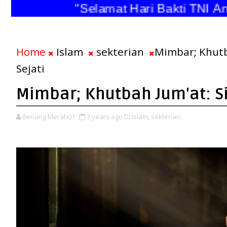
"Selamat Hari Bakti TNI Angk
Home
Islam
sekterian
Mimbar; Khutb
Sejati
Mimbar; Khutbah Jum'at: Si
Benang Merah01
3 years ago
Islam,
sekterian,