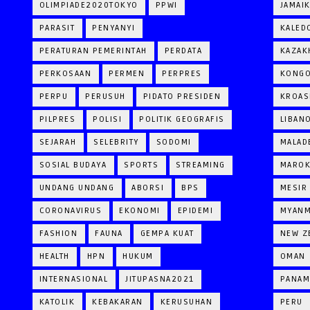
OLIMPIADE2020TOKYO
PPWI
JAMAI
PARASIT
PENYANYI
KALED
PERATURAN PEMERINTAH
PERDATA
KAZAK
PERKOSAAN
PERMEN
PERPRES
KONG
PERPU
PERUSUH
PIDATO PRESIDEN
KROAS
PILPRES
POLISI
POLITIK GEOGRAFIS
LIBAN
SEJARAH
SELEBRITY
SODOMI
MALAD
SOSIAL BUDAYA
SPORTS
STREAMING
MARO
UNDANG UNDANG
ABORSI
BPS
MESIR
CORONAVIRUS
EKONOMI
EPIDEMI
MYAN
FASHION
FAUNA
GEMPA KUAT
NEW Z
HEALTH
HPN
HUKUM
OMAN
INTERNASIONAL
JITUPASNA2021
PANAM
KATOLIK
KEBAKARAN
KERUSUHAN
PERU