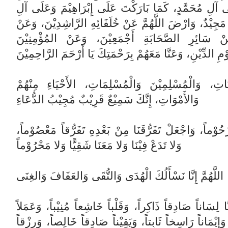
لَى آلِ مُحَمَّدٍ، كَمَا بَارَكْتَ عَلَى إِبْرَاهِيْمَ وَعَلَى آلِ
ٌ مَجِيْدٌ، وَارْضَ اللَّهُمَّ عَنْ خُلَفَائِهِ الرَّاشِدِيْنَ، وَعَنْ
َنْ سَائِرِ الصَّحَابَةِ أَجْمَعِيْنَ، وَعَنْ المُؤْمِنِيْنَ
مِ الدِّيْنِ، وَعَنَّا مَعَهُمْ بِرَحْمَتِكَ يَا أَرْحَمَ الرَّاحِمِيْنَ
مِنَاتِ، وَالْمُسْلِمِيْنَ وَالْمُسْلِمَاتِ، الأَحْيَاءِ مِنْهُمْ
وَالأَمْوَاتِ، إِنَّكَ سَمِيْعٌ قَرِيْبٌ مُجِيْبُ الدُّعَاءِ
ْحُوْماً، وَاجْعَلْ تَفَرُّقَنَا مِنْ بَعْدِهِ تَفَرُّقاً مَعْصُوْماً
وَلا تَدَعْ فِيْنَا وَلا مَعَنَا شَقِيًّا وَلا مَحْرُوْماً
اللَّهُمَّ إِنَّا نَسْأَلُكَ الْهُدَى وَالتُّقَى وَالعَفَافَ وَالغِنَى
ِنَّا لِسَاناً صَادِقاً ذَاكِراً، وَقَلْباً خَاشِعاً مُنِيْباً، وَعَمَلاً
َإِيْمَاناً رَاسِخاً ثَابِتاً، وَيَقِيْناً صَادِقاً خَالِصاً، وَرِزْقاً