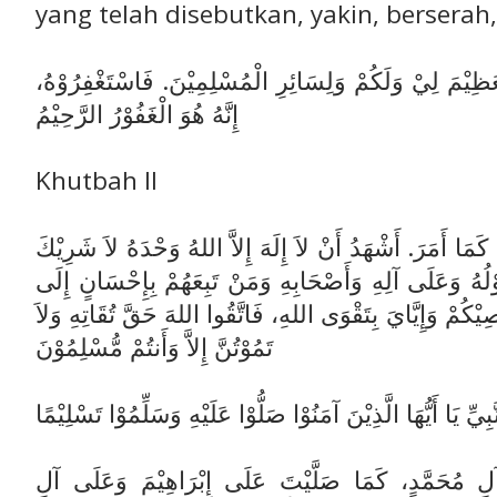
yang telah disebutkan, yakin, berserah
ْعَظِيْمَ لِيْ وَلَكُمْ وَلِسَائِرِ الْمُسْلِمِيْنَ. فَاسْتَغْفِرُوْهُ
إِنَّهُ هُوَ الْغَفُوْرُ الرَّحِيْمُ
Khutbah II
رًا كَمَا أَمَرَ. أَشْهَدُ أَنْ لاَ إِلَهَ إِلاَّ اللهُ وَحْدَهُ لاَ شَرِيْكَ
وْلُهُ وَعَلَى آلِهِ وَأَصْحَابِهِ وَمَنْ تَبِعَهُمْ بِإِحْسَانٍ إِلَى
صِيْكُمْ وَإِيَّايَ بِتَقْوَى اللهِ، فَاتَّقُوا اللهَ حَقَّ تُقَاتِهِ وَلاَ
تَمُوْتُنَّ إِلاَّ وَأَنتُمْ مُّسْلِمُوْنَ
يِّ يَا أَيُّهَا الَّذِيْنَ آمَنُوْا صَلُّوْا عَلَيْهِ وَسَلِّمُوْا تَسْلِيْمًا
لِ مُحَمَّدٍ، كَمَا صَلَّيْتَ عَلَى إِبْرَاهِيْمَ وَعَلَى آلِ