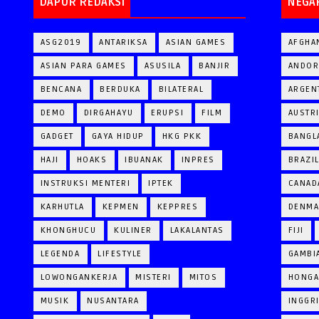
DAPUR REDAKSI
NEGA
ASG2019
ANTARIKSA
ASIAN GAMES
AFGHA
ASIAN PARA GAMES
ASUSILA
BANJIR
ANDOR
BENCANA
BERDUKA
BILATERAL
ARGEN
DEMO
DIRGAHAYU
ERUPSI
FILM
AUSTR
GADGET
GAYA HIDUP
HKG PKK
BANGL
HAJI
HOAKS
IBUANAK
INPRES
BRAZI
INSTRUKSI MENTERI
IPTEK
CANAD
KARHUTLA
KEPMEN
KEPPRES
DENM
KHONGHUCU
KULINER
LAKALANTAS
FIJI
LEGENDA
LIFESTYLE
GAMBI
LOWONGANKERJA
MISTERI
MITOS
HONGA
MUSIK
NUSANTARA
INGGR