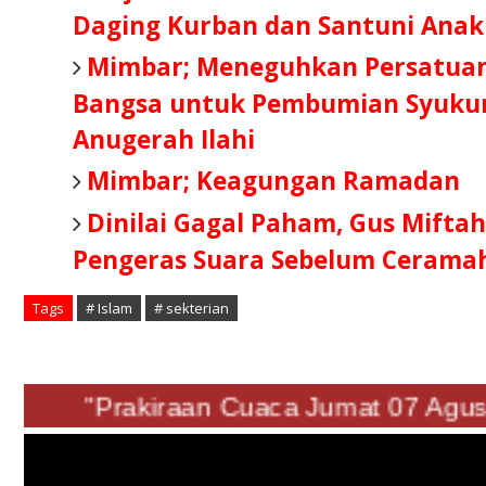
Daging Kurban dan Santuni Anak
Mimbar; Meneguhkan Persatuan
Bangsa untuk Pembumian Syukur
Anugerah Ilahi
Mimbar; Keagungan Ramadan
Dinilai Gagal Paham, Gus Mifta
Pengeras Suara Sebelum Cerama
Tags
# Islam
# sekterian
"Prakiraan Cuaca Jumat 07 A