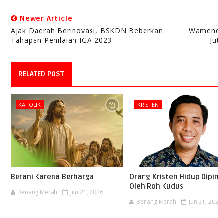
Newer Article
Ajak Daerah Berinovasi, BSKDN Beberkan
Wamend
Tahapan Penilaian IGA 2023
Ju
RELATED POST
KATOLIK
KRISTEN
Berani Karena Berharga
Orang Kristen Hidup Dipi
Oleh Roh Kudus
Benang Merah
Jun 21, 2026
Benang Merah
Jun 21, 20