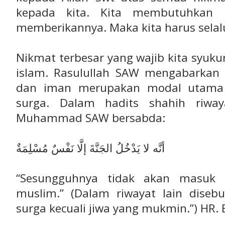
kepada kita. Kita membutuhkan ka
memberikannya. Maka kita harus selal
Nikmat terbesar yang wajib kita syuk
islam. Rasulullah SAW mengabarkan
dan iman merupakan modal utama
surga. Dalam hadits shahih riw
Muhammad SAW bersabda:
أنَّه لا يَدْخُلُ الجَنَّةَ إلَّا نَفْسٌ مُسْلِمَةٌ
“Sesungguhnya tidak akan masuk s
muslim.” (Dalam riwayat lain diseb
surga kecuali jiwa yang mukmin.”) HR.