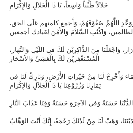
حَلاَلاً طَيِّباً وَاسِعاً، يَا ذَا الْجَلاَلِ وَالإِكْرَامِ
يْنَ، وَوَحِّدِ اللَّهُمَّ صُفُوْفَهُمْ، وَأَجمع كلمتهم عَلَى الحق
 الظالمين، وَاكْتُبِ السَّلاَمَ وَالأَمْنَ لِعَبادك أجمعين
دْرَارِ، وَاجْعَلْنَا مِنَ الذَّاكِرِيْنَ لَكَ في اللَيْلِ وَالنَّهَارِ
الْمُسْتَغْفِرِيْنَ لَكَ بِالْعَشِيِّ وَالأَسْحَارِ
سَّمَاء وَأَخْرِجْ لَنَا مِنْ خَيْرَاتِ الأَرْضِ، وَبَارِكْ لَنَا في
ثِمَارِنَا وَزُرُوْعِنَا يَا ذَا الْجَلاَلِ وَالإِكْرَامِ
 الدُّنْيَا حَسَنَةً وَفي الآخِرَةِ حَسَنَةً وَقِنَا عَذَابَ النَّارِ