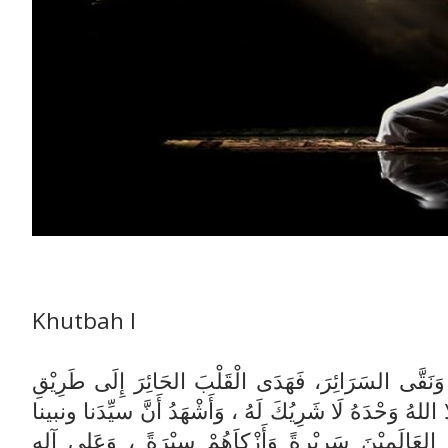
Khutbah I
 وَنَقَّى السَرَائِرَ، فَهَدَى الْقَلْبَ الحَائِرَ إِلَى طَرِيْقِ
لَّا اللهُ وَحْدَهُ لَا شَرِيُكَ لَهُ ، وَأَشْهَدُ أَنَّ سيِّدَنا ونبينا
الَمِيْنَ سَرِيْرةً وَأَزْكاَهُمْ سِيْرَةً ، وَعَلى آلِهِ