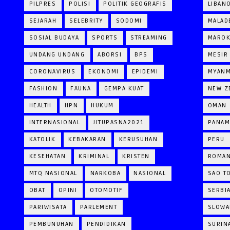
PILPRES
POLISI
POLITIK GEOGRAFIS
LIBAN
SEJARAH
SELEBRITY
SODOMI
MALAD
SOSIAL BUDAYA
SPORTS
STREAMING
MARO
UNDANG UNDANG
ABORSI
BPS
MESIR
CORONAVIRUS
EKONOMI
EPIDEMI
MYAN
FASHION
FAUNA
GEMPA KUAT
NEW Z
HEALTH
HPN
HUKUM
OMAN
INTERNASIONAL
JITUPASNA2021
PANAM
KATOLIK
KEBAKARAN
KERUSUHAN
PERU
KESEHATAN
KRIMINAL
KRISTEN
ROMAN
MTQ NASIONAL
NARKOBA
NASIONAL
SAO T
OBAT
OPINI
OTOMOTIF
SERBI
PARIWISATA
PARLEMENT
SLOWA
PEMBUNUHAN
PENDIDIKAN
SURIN