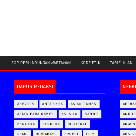
SOP PERLINDUNGAN WARTAWAN
KODE ETIK
TARIF IKLAN
DAPUR REDAKSI
NEGA
ASG2019
ANTARIKSA
ASIAN GAMES
AFGHA
ASIAN PARA GAMES
ASUSILA
BANJIR
ANDOR
BENCANA
BERDUKA
BILATERAL
ARGEN
DEMO
DIRGAHAYU
ERUPSI
FILM
AUSTR