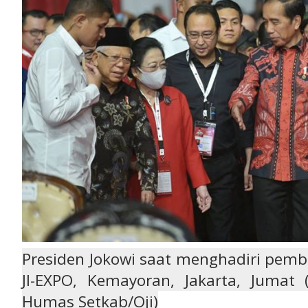
Presiden Jokowi saat menghadiri pemb
JI-EXPO, Kemayoran, Jakarta, Jumat (
Humas Setkab/Oji)