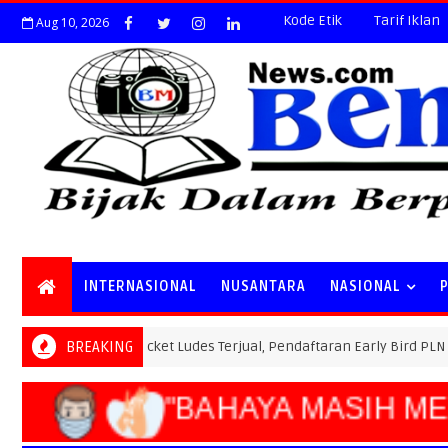
Kode Etik
Tarif Iklan
Aug 10, 2026
INTERNASIONAL
NUSANTARA
NASIONAL
Special Ticket Ludes Terjual, Pendaftaran Early Bird PLN Electric 
BREAKING
L
"BAHAYA MASIH M