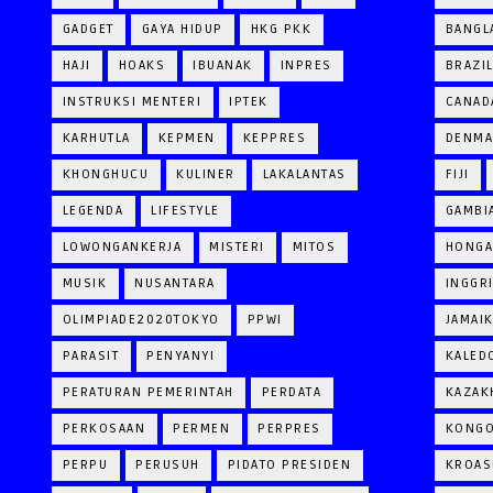
GADGET
GAYA HIDUP
HKG PKK
BANGL
HAJI
HOAKS
IBUANAK
INPRES
BRAZI
INSTRUKSI MENTERI
IPTEK
CANAD
KARHUTLA
KEPMEN
KEPPRES
DENM
KHONGHUCU
KULINER
LAKALANTAS
FIJI
LEGENDA
LIFESTYLE
GAMBI
LOWONGANKERJA
MISTERI
MITOS
HONGA
MUSIK
NUSANTARA
INGGR
OLIMPIADE2020TOKYO
PPWI
JAMAI
PARASIT
PENYANYI
KALED
PERATURAN PEMERINTAH
PERDATA
KAZAK
PERKOSAAN
PERMEN
PERPRES
KONG
PERPU
PERUSUH
PIDATO PRESIDEN
KROAS