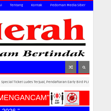
si
Tentang
Kontak
Pedoman Media Siber
ket Ludes Terjual, Pendaftaran Early Bird PLN Electric Run 2026 Dibuka
ENGANCAM"
26."