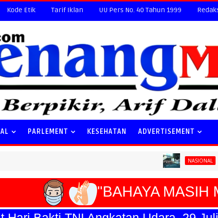
Kode Etik
Tarif Iklan
UU Pers No. 40 Tahun 1999
Redak
NAL
PARLEMENT
KESEHATAN
ADVERTISEMENT
Special Tic
NASIONAL
"BAHAYA MASIH M
ri Bakti TNI Angkatan Udara, 29 Juli 20