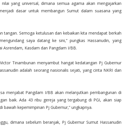
 nilai yang universal, dimana semua agama akan mengajarkan
a menjadi dasar untuk membangun Sumut dalam suasana yang
an tangan. Semoga ketulusan dan kebaikan kita mendapat berkah
h mengundang saya datang ke sini,” pungkas Hassanudin, yang
gai Asrendam, Kasdam dan Pangdam I/BB.
Victor Tinambunan menyambut hangat kedatangan Pj Gubernur
sanudin adalah seorang nasionalis sejati, yang cinta NKRI dan
asa menjabat Pangdam I/BB akan melanjutkan pembangunan di
gan baik. Ada 43 ribu gereja yang tergabung di PGI, akan siap
di bawah kepemimpinan Pj Gubernur,” ungkapnya.
inggu, dimana sebelum beranjak, Pj Gubernur Sumut Hassanudin