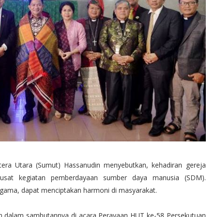
era Utara (Sumut) Hassanudin menyebutkan, kehadiran gereja
 pusat kegiatan pemberdayaan sumber daya manusia (SDM).
 agama, dapat menciptakan harmoni di masyarakat.
n dalam sambutannya di acara Perayaan HUT ke-58 Persekutuan