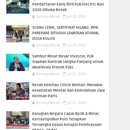
Pendaftaran Early Bird PLN Electric Run
2026 Dibuka Besok
Benang Merah
Jul 28, 2026
SUDAH CERAI, SERTIFIKAT HILANG: BPN
PAREPARE DITUDUH LEWATKAN ATURAN,
DUGA KOLUSI
Benang Merah
Jul 26, 2026
Sambut Minat Besar Investor, PLN
Siapkan Kontrak Jangka Panjang untuk
Akselerasi Proyek PSEL
Benang Merah
Jul 21, 2026
Retak Kemilau Cincin Berlian: Menakar
Kesehatan Mental dan Kemiskinan Jiwa
Hotman Paris
Benang Merah
Jul 21, 2026
Kerugian Negara Capai Rp38,8 Miliar,
Kortastipidkor Polri Tetapkan
Tersangka Kasus Korupsi Pembiayaan