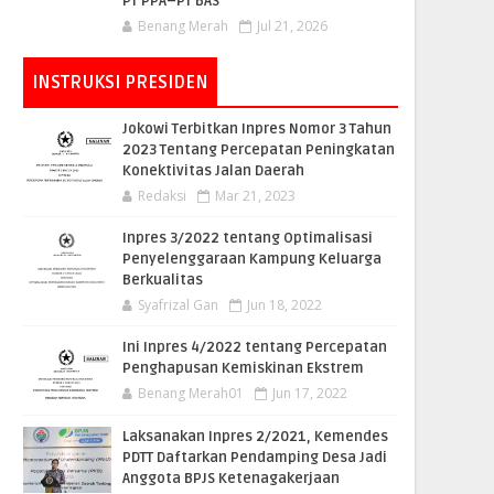
PT PPA–PT BAS
Benang Merah
Jul 21, 2026
INSTRUKSI PRESIDEN
Jokowi Terbitkan Inpres Nomor 3 Tahun
2023 Tentang Percepatan Peningkatan
Konektivitas Jalan Daerah
Redaksi
Mar 21, 2023
Inpres 3/2022 tentang Optimalisasi
Penyelenggaraan Kampung Keluarga
Berkualitas
Syafrizal Gan
Jun 18, 2022
Ini Inpres 4/2022 tentang Percepatan
Penghapusan Kemiskinan Ekstrem
Benang Merah01
Jun 17, 2022
Laksanakan Inpres 2/2021, Kemendes
PDTT Daftarkan Pendamping Desa Jadi
Anggota BPJS Ketenagakerjaan