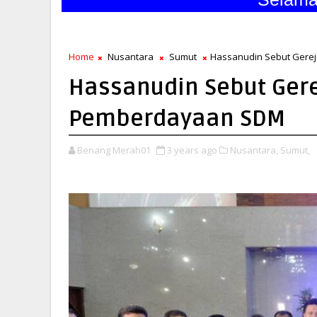
Home
Nusantara
Sumut
Hassanudin Sebut Gere
Hassanudin Sebut Gere
Pemberdayaan SDM
Benang Merah01
3 years ago
Nusantara,
Sumut,