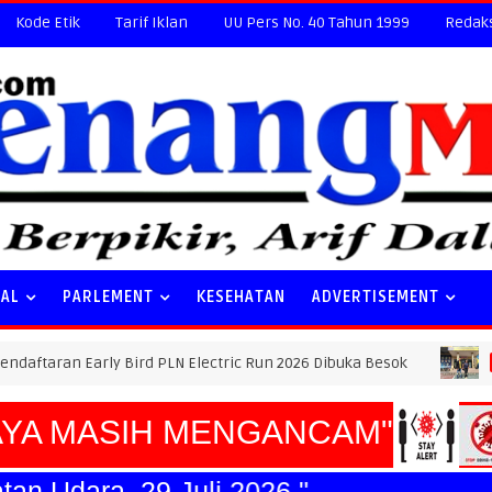
Kode Etik
Tarif Iklan
UU Pers No. 40 Tahun 1999
Redak
NAL
PARLEMENT
KESEHATAN
ADVERTISEMENT
rly Bird PLN Electric Run 2026 Dibuka Besok
SUDAH
HUKUM
 MASIH MENGANCAM"
ngkatan Udara, 29 Juli 2026."