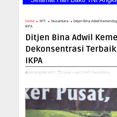
Home
NTT
Nusantara
Ditjen Bina Adwil Kemendagr
IKPA
Ditjen Bina Adwil Keme
Dekonsentrasi Terbaik 
IKPA
Benang Merah01
3 years ago
NTT,
Nusantara,