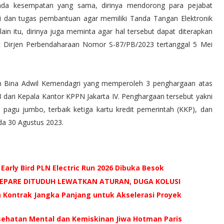
Pada kesempatan yang sama, dirinya mendorong para pejabat
i dan tugas pembantuan agar memiliki Tanda Tangan Elektronik
lain itu, dirinya juga meminta agar hal tersebut dapat diterapkan
t Dirjen Perbendaharaan Nomor S-87/PB/2023 tertanggal 5 Mei
jen Bina Adwil Kemendagri yang memperoleh 3 penghargaan atas
 dari Kepala Kantor KPPN Jakarta IV. Penghargaan tersebut yakni
 pagu jumbo, terbaik ketiga kartu kredit pemerintah (KKP), dan
da 30 Agustus 2023.
 Early Bird PLN Electric Run 2026 Dibuka Besok
AREPARE DITUDUH LEWATKAN ATURAN, DUGA KOLUSI
n Kontrak Jangka Panjang untuk Akselerasi Proyek
esehatan Mental dan Kemiskinan Jiwa Hotman Paris