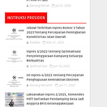
PT PPA–PT BAS
Benang Merah
Jul 21, 2026
INSTRUKSI PRESIDEN
Jokowi Terbitkan Inpres Nomor 3 Tahun
2023 Tentang Percepatan Peningkatan
Konektivitas Jalan Daerah
Redaksi
Mar 21, 2023
Inpres 3/2022 tentang Optimalisasi
Penyelenggaraan Kampung Keluarga
Berkualitas
Syafrizal Gan
Jun 18, 2022
Ini Inpres 4/2022 tentang Percepatan
Penghapusan Kemiskinan Ekstrem
Benang Merah01
Jun 17, 2022
Laksanakan Inpres 2/2021, Kemendes
PDTT Daftarkan Pendamping Desa Jadi
Anggota BPJS Ketenagakerjaan