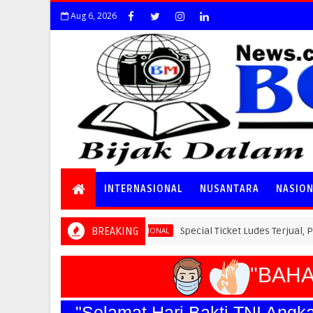
Aug 6, 2026
INTERNASIONAL
NUSANTARA
NASIO
BREAKING
Special Ticket Ludes Terjual, Pendaftaran Ea
NASIONAL
"BAHAYA
"Selamat Hari Bakti TNI A