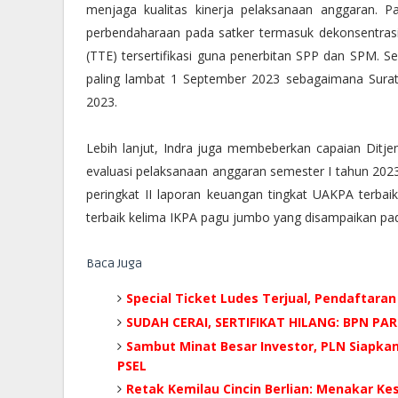
menjaga kualitas kinerja pelaksanaan anggaran. 
perbendaharaan pada satker termasuk dekonsentras
(TTE) tersertifikasi guna penerbitan SPP dan SPM. Se
paling lambat 1 September 2023 sebagaimana Sura
2023.
Lebih lanjut, Indra juga membeberkan capaian Dit
evaluasi pelaksanaan anggaran semester I tahun 2023
peringkat II laporan keuangan tingkat UAKPA terbaik
terbaik kelima IKPA pagu jumbo yang disampaikan pa
Baca Juga
Special Ticket Ludes Terjual, Pendaftaran
SUDAH CERAI, SERTIFIKAT HILANG: BPN P
Sambut Minat Besar Investor, PLN Siapka
PSEL
Retak Kemilau Cincin Berlian: Menakar K