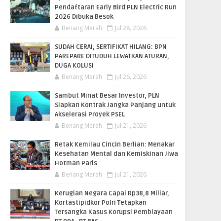
Pendaftaran Early Bird PLN Electric Run
2026 Dibuka Besok
Benang Merah
Jul 28, 2026
SUDAH CERAI, SERTIFIKAT HILANG: BPN
PAREPARE DITUDUH LEWATKAN ATURAN,
DUGA KOLUSI
Benang Merah
Jul 26, 2026
Sambut Minat Besar Investor, PLN
Siapkan Kontrak Jangka Panjang untuk
Akselerasi Proyek PSEL
Benang Merah
Jul 21, 2026
Retak Kemilau Cincin Berlian: Menakar
Kesehatan Mental dan Kemiskinan Jiwa
Hotman Paris
Benang Merah
Jul 21, 2026
Kerugian Negara Capai Rp38,8 Miliar,
Kortastipidkor Polri Tetapkan
Tersangka Kasus Korupsi Pembiayaan