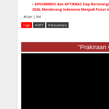
APKOMINDO dan APTIKNAS Siap Bersinergi 
2026, Mendorong Indonesia Menjadi Pusat In
#Gan | Rel
Tags
# NTT
# Nusantara
"Praki