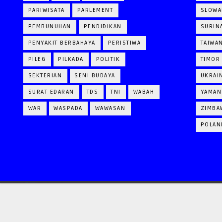
PARIWISATA
PARLEMENT
SLOWA
PEMBUNUHAN
PENDIDIKAN
SURIN
PENYAKIT BERBAHAYA
PERISTIWA
TAIWA
PILEG
PILKADA
POLITIK
TIMOR
SEKTERIAN
SENI BUDAYA
UKRAI
SURAT EDARAN
TDS
TNI
WABAH
YAMAN
WAR
WASPADA
WAWASAN
ZIMBA
POLAN
CRAFTED WITH
BY
TEMPLATESYARD
| DISTRIBUTED BY
GOOYAABI TEMPLATES