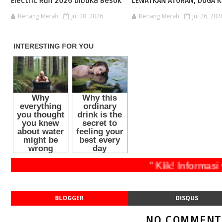
Electric Run 2026 Dibuka Besok
LEWATKAN ATURAN, DUGA K
Benang Merah
Jul 28, 2026
Benang Merah
Jul 26, 202
" Klik! Info
BLOGGER
DISQUS
NO COMMENT