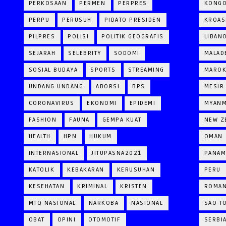
PERKOSAAN
PERMEN
PERPRES
KONG
PERPU
PERUSUH
PIDATO PRESIDEN
KROAS
PILPRES
POLISI
POLITIK GEOGRAFIS
LIBAN
SEJARAH
SELEBRITY
SODOMI
MALAD
SOSIAL BUDAYA
SPORTS
STREAMING
MARO
UNDANG UNDANG
ABORSI
BPS
MESIR
CORONAVIRUS
EKONOMI
EPIDEMI
MYAN
FASHION
FAUNA
GEMPA KUAT
NEW Z
HEALTH
HPN
HUKUM
OMAN
INTERNASIONAL
JITUPASNA2021
PANAM
KATOLIK
KEBAKARAN
KERUSUHAN
PERU
KESEHATAN
KRIMINAL
KRISTEN
ROMAN
MTQ NASIONAL
NARKOBA
NASIONAL
SAO T
OBAT
OPINI
OTOMOTIF
SERBI