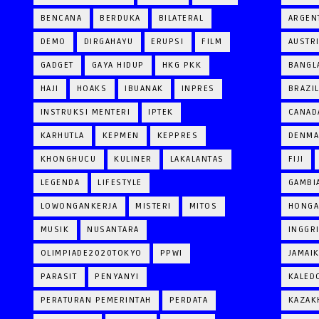
BENCANA
BERDUKA
BILATERAL
ARGEN
DEMO
DIRGAHAYU
ERUPSI
FILM
AUSTR
GADGET
GAYA HIDUP
HKG PKK
BANGL
HAJI
HOAKS
IBUANAK
INPRES
BRAZI
INSTRUKSI MENTERI
IPTEK
CANAD
KARHUTLA
KEPMEN
KEPPRES
DENM
KHONGHUCU
KULINER
LAKALANTAS
FIJI
LEGENDA
LIFESTYLE
GAMBI
LOWONGANKERJA
MISTERI
MITOS
HONGA
MUSIK
NUSANTARA
INGGR
OLIMPIADE2020TOKYO
PPWI
JAMAI
PARASIT
PENYANYI
KALED
PERATURAN PEMERINTAH
PERDATA
KAZAK