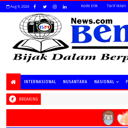
Kode Etik
Tarif Iklan
Aug 9, 2026
INTERNASIONAL
NUSANTARA
NASIONAL
BREAKING