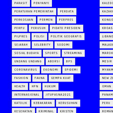
PARASIT
PENYANYI
KALED
PERATURAN PEMERINTAH
PERDATA
KAZAK
PERKOSAAN
PERMEN
PERPRES
KONG
PERPU
PERUSUH
PIDATO PRESIDEN
KROAS
PILPRES
POLISI
POLITIK GEOGRAFIS
LIBAN
SEJARAH
SELEBRITY
SODOMI
MALAD
SOSIAL BUDAYA
SPORTS
STREAMING
MARO
UNDANG UNDANG
ABORSI
BPS
MESIR
CORONAVIRUS
EKONOMI
EPIDEMI
MYAN
FASHION
FAUNA
GEMPA KUAT
NEW Z
HEALTH
HPN
HUKUM
OMAN
INTERNASIONAL
JITUPASNA2021
PANAM
KATOLIK
KEBAKARAN
KERUSUHAN
PERU
KESEHATAN
KRIMINAL
KRISTEN
ROMAN