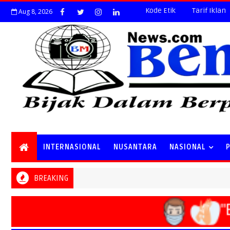
Kode Etik
Tarif Iklan
Aug 8, 2026
INTERNASIONAL
NUSANTARA
NASIONAL
BREAKING
"B