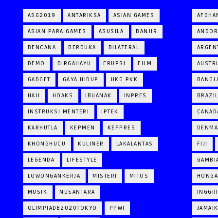
ASG2019
ANTARIKSA
ASIAN GAMES
AFGHA
ASIAN PARA GAMES
ASUSILA
BANJIR
ANDOR
BENCANA
BERDUKA
BILATERAL
ARGEN
DEMO
DIRGAHAYU
ERUPSI
FILM
AUSTR
GADGET
GAYA HIDUP
HKG PKK
BANGL
HAJI
HOAKS
IBUANAK
INPRES
BRAZI
INSTRUKSI MENTERI
IPTEK
CANAD
KARHUTLA
KEPMEN
KEPPRES
DENM
KHONGHUCU
KULINER
LAKALANTAS
FIJI
LEGENDA
LIFESTYLE
GAMBI
LOWONGANKERJA
MISTERI
MITOS
HONGA
MUSIK
NUSANTARA
INGGR
OLIMPIADE2020TOKYO
PPWI
JAMAI