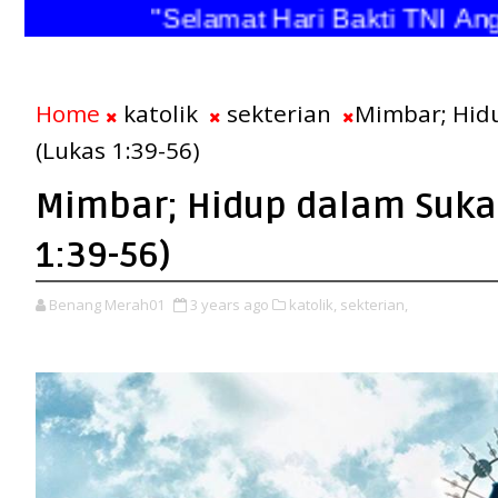
"Selamat Hari Bakti TNI Angka
Home
katolik
sekterian
Mimbar; Hid
(Lukas 1:39-56)
Mimbar; Hidup dalam Suka
1:39-56)
Benang Merah01
3 years ago
katolik,
sekterian,