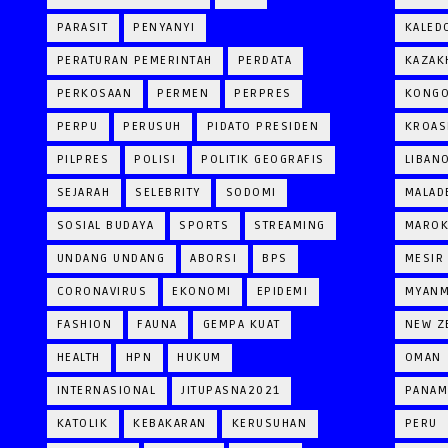
PARASIT
PENYANYI
KALED
PERATURAN PEMERINTAH
PERDATA
KAZAK
PERKOSAAN
PERMEN
PERPRES
KONG
PERPU
PERUSUH
PIDATO PRESIDEN
KROAS
PILPRES
POLISI
POLITIK GEOGRAFIS
LIBAN
SEJARAH
SELEBRITY
SODOMI
MALAD
SOSIAL BUDAYA
SPORTS
STREAMING
MARO
UNDANG UNDANG
ABORSI
BPS
MESIR
CORONAVIRUS
EKONOMI
EPIDEMI
MYAN
FASHION
FAUNA
GEMPA KUAT
NEW Z
HEALTH
HPN
HUKUM
OMAN
INTERNASIONAL
JITUPASNA2021
PANAM
KATOLIK
KEBAKARAN
KERUSUHAN
PERU