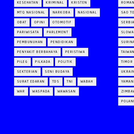
KESEHATAN
KRIMINAL
KRISTEN
ROMAN
MTQ NASIONAL
NARKOBA
NASIONAL
SAO T
OBAT
OPINI
OTOMOTIF
SERBI
PARIWISATA
PARLEMENT
SLOWA
PEMBUNUHAN
PENDIDIKAN
SURIN
PENYAKIT BERBAHAYA
PERISTIWA
TAIWA
PILEG
PILKADA
POLITIK
TIMOR
SEKTERIAN
SENI BUDAYA
UKRAI
SURAT EDARAN
TDS
TNI
WABAH
YAMAN
WAR
WASPADA
WAWASAN
ZIMBA
POLAN