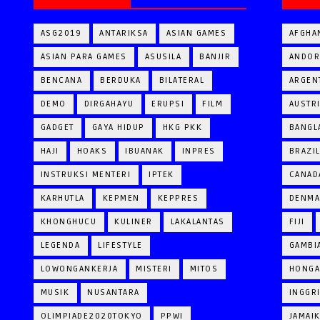
ASG2019
ANTARIKSA
ASIAN GAMES
AFGHA
ASIAN PARA GAMES
ASUSILA
BANJIR
ANDOR
BENCANA
BERDUKA
BILATERAL
ARGEN
DEMO
DIRGAHAYU
ERUPSI
FILM
AUSTR
GADGET
GAYA HIDUP
HKG PKK
BANGL
HAJI
HOAKS
IBUANAK
INPRES
BRAZI
INSTRUKSI MENTERI
IPTEK
CANAD
KARHUTLA
KEPMEN
KEPPRES
DENM
KHONGHUCU
KULINER
LAKALANTAS
FIJI
LEGENDA
LIFESTYLE
GAMBI
LOWONGANKERJA
MISTERI
MITOS
HONGA
MUSIK
NUSANTARA
INGGR
OLIMPIADE2020TOKYO
PPWI
JAMAI