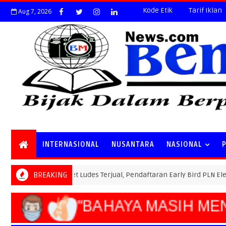
Kode Etik
Tarif Iklan
Aug 7, 2026
INTERNASIONAL
NUSANTARA
NASIONAL
Special Ticket Ludes Terjual, Pendaftaran Early Bird PLN Electric Ru
BREAKING
"BAHAYA MASIH M