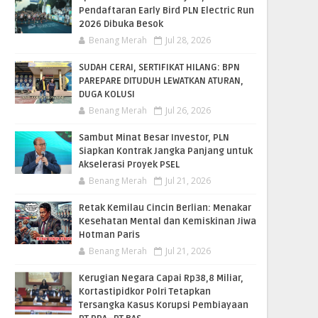
Pendaftaran Early Bird PLN Electric Run
2026 Dibuka Besok
Benang Merah
Jul 28, 2026
SUDAH CERAI, SERTIFIKAT HILANG: BPN
PAREPARE DITUDUH LEWATKAN ATURAN,
DUGA KOLUSI
Benang Merah
Jul 26, 2026
Sambut Minat Besar Investor, PLN
Siapkan Kontrak Jangka Panjang untuk
Akselerasi Proyek PSEL
Benang Merah
Jul 21, 2026
Retak Kemilau Cincin Berlian: Menakar
Kesehatan Mental dan Kemiskinan Jiwa
Hotman Paris
Benang Merah
Jul 21, 2026
Kerugian Negara Capai Rp38,8 Miliar,
Kortastipidkor Polri Tetapkan
Tersangka Kasus Korupsi Pembiayaan