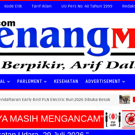
Kode Etik
Tarif Iklan
UU Pers No. 40 Tahun 1999
Redak
NAL
PARLEMENT
KESEHATAN
ADVERTISEMENT
y Bird PLN Electric Run 2026 Dibuka Besok
SUDAH C
HUKUM
MASIH MENGANCAM"
Angkatan Udara, 29 Juli 2026."