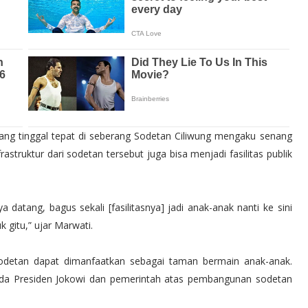
ang tinggal tepat di seberang Sodetan Ciliwung mengaku senang
rastruktur dari sodetan tersebut juga bisa menjadi fasilitas publik
ya datang, bagus sekali [fasilitasnya] jadi anak-anak nanti ke sini
 gitu,” ujar Marwati.
"M 6.6 | southern East Paci
sodetan dapat dimanfaatkan sebagai taman bermain anak-anak.
ada Presiden Jokowi dan pemerintah atas pembangunan sodetan