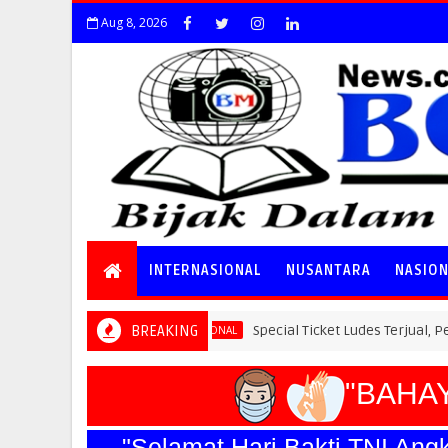
Aug 8, 2026
INTERNASIONAL
NUSANTARA
NASIO
BREAKING
Special Ticket Ludes Terjual, Pendaftaran Earl
NASIONAL
"BAHAYA 
"Selamat Hari Bakti TNI 