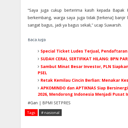
“Saya juga cukup berterima kasih kepada Bapak P
berkembang, warga saya juga tidak [terkena] banjir l
sangat bagus, jadi ya bagus sekali,” ucap Suwarsih.
Baca Juga
Special Ticket Ludes Terjual, Pendaftaran
SUDAH CERAI, SERTIFIKAT HILANG: BPN P
Sambut Minat Besar Investor, PLN Siapka
PSEL
Retak Kemilau Cincin Berlian: Menakar K
APKOMINDO dan APTIKNAS Siap Bersinergi 
2026, Mendorong Indonesia Menjadi Pusat In
#Gan | BPMI SETPRES
Tags
# nasional