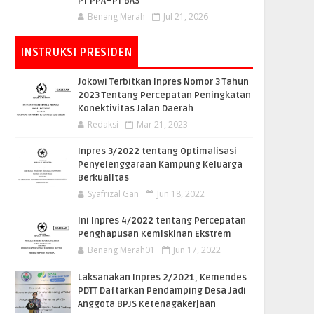
PT PPA–PT BAS
Benang Merah
Jul 21, 2026
INSTRUKSI PRESIDEN
Jokowi Terbitkan Inpres Nomor 3 Tahun
2023 Tentang Percepatan Peningkatan
Konektivitas Jalan Daerah
Redaksi
Mar 21, 2023
Inpres 3/2022 tentang Optimalisasi
Penyelenggaraan Kampung Keluarga
Berkualitas
Syafrizal Gan
Jun 18, 2022
Ini Inpres 4/2022 tentang Percepatan
Penghapusan Kemiskinan Ekstrem
Benang Merah01
Jun 17, 2022
Laksanakan Inpres 2/2021, Kemendes
PDTT Daftarkan Pendamping Desa Jadi
Anggota BPJS Ketenagakerjaan