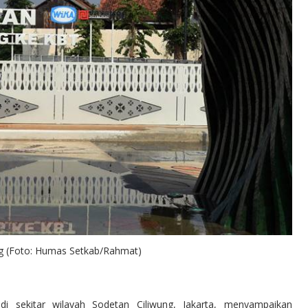
ng (Foto: Humas Setkab/Rahmat)
i sekitar wilayah Sodetan Ciliwung, Jakarta, menyampaikan