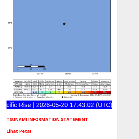
fic Rise | 2026-05-20 17:43:02 (UTC) | 56.030°S 1
TSUNAMI INFORMATION STATEMENT
Lihat Peta!