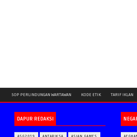
SOP PERLINDUNGAN WARTAWAN
KODE ETIK
TARIF IKLAN
DAPUR REDAKSI
NEGA
ASG2019
ANTARIKSA
ASIAN GAMES
AFGHA