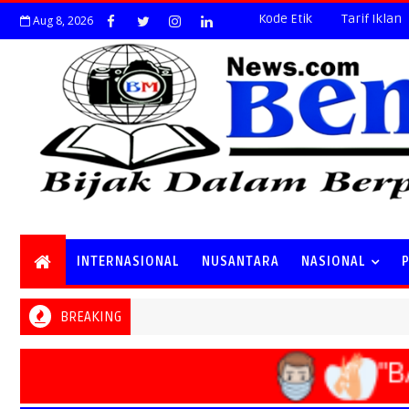
Kode Etik
Tarif Iklan
Aug 8, 2026
INTERNASIONAL
NUSANTARA
NASIONAL
BREAKING
"BA