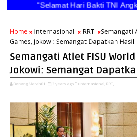
"Selamat Hari Bakti TNI Angkata
Home
internasional
RRT
Semangati A
Games, Jokowi: Semangat Dapatkan Hasil
Semangati Atlet FISU World
Jokowi: Semangat Dapatka
Benang Merah01
3 years ago
internasional,
RRT,