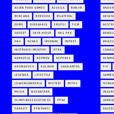
ASIAN PARA GAMES
ASUSILA
BANJIR
ANDOR
BENCANA
BERDUKA
BILATERAL
ARGEN
DEMO
DIRGAHAYU
ERUPSI
FILM
AUSTR
GADGET
GAYA HIDUP
HKG PKK
BANGL
HAJI
HOAKS
IBUANAK
INPRES
BRAZI
INSTRUKSI MENTERI
IPTEK
CANAD
KARHUTLA
KEPMEN
KEPPRES
DENM
KHONGHUCU
KULINER
LAKALANTAS
FIJI
LEGENDA
LIFESTYLE
GAMBI
LOWONGANKERJA
MISTERI
MITOS
HONGA
MUSIK
NUSANTARA
INGGR
OLIMPIADE2020TOKYO
PPWI
JAMAI
PARASIT
PENYANYI
KALED