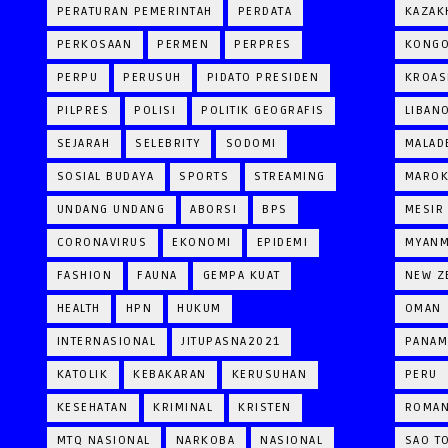
PERATURAN PEMERINTAH
PERDATA
KAZAK
PERKOSAAN
PERMEN
PERPRES
KONG
PERPU
PERUSUH
PIDATO PRESIDEN
KROAS
PILPRES
POLISI
POLITIK GEOGRAFIS
LIBAN
SEJARAH
SELEBRITY
SODOMI
MALAD
SOSIAL BUDAYA
SPORTS
STREAMING
MARO
UNDANG UNDANG
ABORSI
BPS
MESIR
CORONAVIRUS
EKONOMI
EPIDEMI
MYAN
FASHION
FAUNA
GEMPA KUAT
NEW Z
HEALTH
HPN
HUKUM
OMAN
INTERNASIONAL
JITUPASNA2021
PANAM
KATOLIK
KEBAKARAN
KERUSUHAN
PERU
KESEHATAN
KRIMINAL
KRISTEN
ROMAN
MTQ NASIONAL
NARKOBA
NASIONAL
SAO T