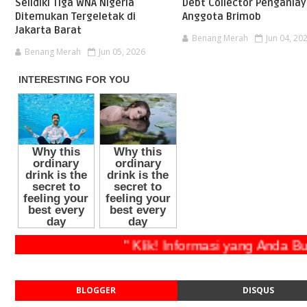
Selidiki Tiga WNA Nigeria
Debt Collector Pengania
Ditemukan Tergeletak di
Anggota Brimob
Jakarta Barat
Benang Merah
Jun 04, 20
Benang Merah
Jun 05, 2026
" Klik! Informasi yang Anda Butuh
BLOGGER
DISQUS