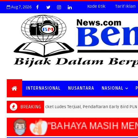
Kode Etik
Tarif Iklan
Aug 7, 2026
INTERNASIONAL
NUSANTARA
NASIONAL
Special Ticket Ludes Terjual, Pendaftaran Early Bird PLN Electric R
BREAKING
"BAHAYA MASIH M