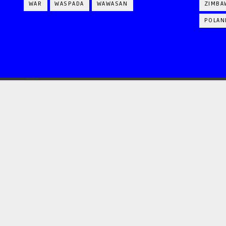
WAR
WASPADA
WAWASAN
ZIMBA
POLAN
CRAFTED WITH
BY
TEMPLATESYARD
| DISTRIBUTED BY
GOOYAABI TEMPLATES