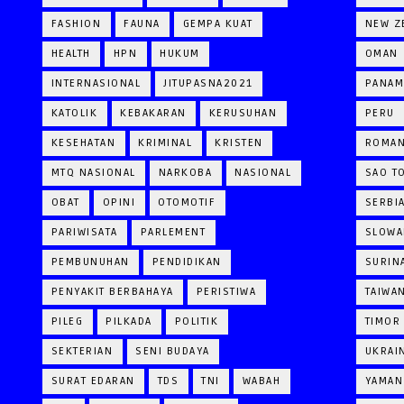
FASHION
FAUNA
GEMPA KUAT
NEW Z
HEALTH
HPN
HUKUM
OMAN
INTERNASIONAL
JITUPASNA2021
PANAM
KATOLIK
KEBAKARAN
KERUSUHAN
PERU
KESEHATAN
KRIMINAL
KRISTEN
ROMAN
MTQ NASIONAL
NARKOBA
NASIONAL
SAO T
OBAT
OPINI
OTOMOTIF
SERBI
PARIWISATA
PARLEMENT
SLOWA
PEMBUNUHAN
PENDIDIKAN
SURIN
PENYAKIT BERBAHAYA
PERISTIWA
TAIWA
PILEG
PILKADA
POLITIK
TIMOR
SEKTERIAN
SENI BUDAYA
UKRAI
SURAT EDARAN
TDS
TNI
WABAH
YAMAN