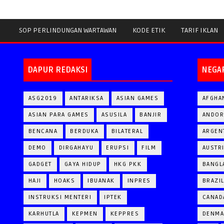
SOP PERLINDUNGAN WARTAWAN
KODE ETIK
TARIF IKLAN
DAPUR REDAKSI
NEGA
ASG2019
ANTARIKSA
ASIAN GAMES
AFGHA
ASIAN PARA GAMES
ASUSILA
BANJIR
ANDOR
BENCANA
BERDUKA
BILATERAL
ARGEN
DEMO
DIRGAHAYU
ERUPSI
FILM
AUSTR
GADGET
GAYA HIDUP
HKG PKK
BANGL
HAJI
HOAKS
IBUANAK
INPRES
BRAZI
INSTRUKSI MENTERI
IPTEK
CANAD
KARHUTLA
KEPMEN
KEPPRES
DENM