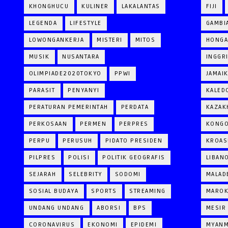
KHONGHUCU
KULINER
LAKALANTAS
FIJI
LEGENDA
LIFESTYLE
GAMBI
LOWONGANKERJA
MISTERI
MITOS
HONGA
MUSIK
NUSANTARA
INGGR
OLIMPIADE2020TOKYO
PPWI
JAMAI
PARASIT
PENYANYI
KALED
PERATURAN PEMERINTAH
PERDATA
KAZAK
PERKOSAAN
PERMEN
PERPRES
KONG
PERPU
PERUSUH
PIDATO PRESIDEN
KROAS
PILPRES
POLISI
POLITIK GEOGRAFIS
LIBAN
SEJARAH
SELEBRITY
SODOMI
MALAD
SOSIAL BUDAYA
SPORTS
STREAMING
MARO
UNDANG UNDANG
ABORSI
BPS
MESIR
CORONAVIRUS
EKONOMI
EPIDEMI
MYAN