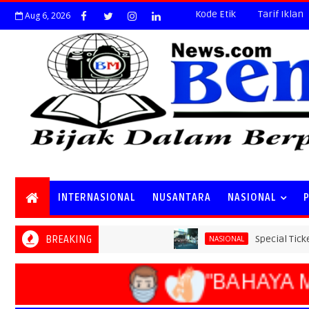
Kode Etik
Tarif Iklan
Aug 6, 2026
INTERNASIONAL
NUSANTARA
NASIONAL
BREAKING
Special Ticket Ludes 
NASIONAL
"BAHAYA M