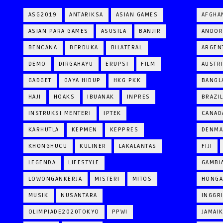
ASG2019
ANTARIKSA
ASIAN GAMES
AFGHA
ASIAN PARA GAMES
ASUSILA
BANJIR
ANDOR
BENCANA
BERDUKA
BILATERAL
ARGEN
DEMO
DIRGAHAYU
ERUPSI
FILM
AUSTR
GADGET
GAYA HIDUP
HKG PKK
BANGL
HAJI
HOAKS
IBUANAK
INPRES
BRAZI
INSTRUKSI MENTERI
IPTEK
CANAD
KARHUTLA
KEPMEN
KEPPRES
DENM
KHONGHUCU
KULINER
LAKALANTAS
FIJI
LEGENDA
LIFESTYLE
GAMBI
LOWONGANKERJA
MISTERI
MITOS
HONGA
MUSIK
NUSANTARA
INGGR
OLIMPIADE2020TOKYO
PPWI
JAMAI