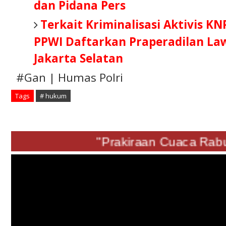
dan Pidana Pers
Terkait Kriminalisasi Aktivis KN
PPWI Daftarkan Praperadilan Law
Jakarta Selatan
#Gan | Humas Polri
Tags
# hukum
"Prakiraan Cuaca R