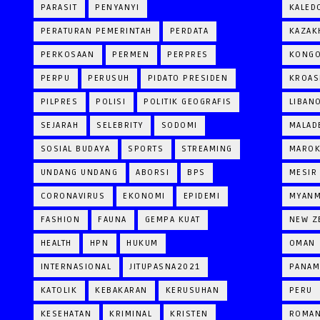
PARASIT
PENYANYI
KALED
PERATURAN PEMERINTAH
PERDATA
KAZAK
PERKOSAAN
PERMEN
PERPRES
KONG
PERPU
PERUSUH
PIDATO PRESIDEN
KROAS
PILPRES
POLISI
POLITIK GEOGRAFIS
LIBAN
SEJARAH
SELEBRITY
SODOMI
MALAD
SOSIAL BUDAYA
SPORTS
STREAMING
MARO
UNDANG UNDANG
ABORSI
BPS
MESIR
CORONAVIRUS
EKONOMI
EPIDEMI
MYAN
FASHION
FAUNA
GEMPA KUAT
NEW Z
HEALTH
HPN
HUKUM
OMAN
INTERNASIONAL
JITUPASNA2021
PANAM
KATOLIK
KEBAKARAN
KERUSUHAN
PERU
KESEHATAN
KRIMINAL
KRISTEN
ROMAN