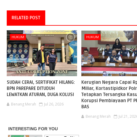
RELATED POST
HUKUM
HUKUM
SUDAH CERAI, SERTIFIKAT HILANG:
Kerugian Negara Capai R
BPN PAREPARE DITUDUH
Miliar, Kortastipidkor Polr
LEWATKAN ATURAN, DUGA KOLUSI
Tetapkan Tersangka Kas
Korupsi Pembiayaan PT P
Benang Merah
Jul 26, 2026
BAS
Benang Merah
Jul 21, 202