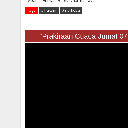
#Gan | Humas Polres Dharmasraya
Tags
# hukum
# narkoba
"Prakiraan Cuaca Jumat 07 Ag