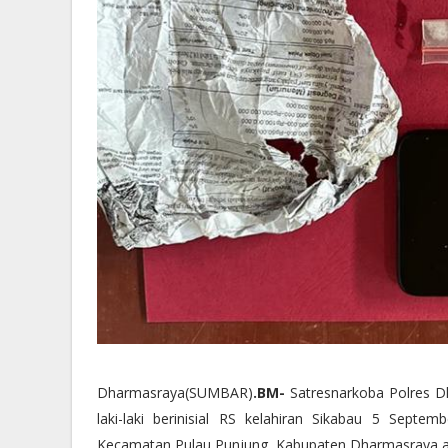
Dharmasraya(SUMBAR)
.BM-
Satresnarkoba Polres Dh
laki-laki berinisial RS kelahiran Sikabau 5 Sept
Kecamatan Pulau Punjung, Kabupaten Dharmasraya ata