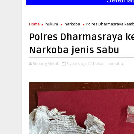
Home
hukum
narkoba
Polres Dharmasraya kemba
Polres Dharmasraya ke
Narkoba jenis Sabu
Benang Merah
3 years ago
hukum,
narkoba,