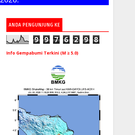
ANDA PENGUNJUNG KE
9
9
7
6
2
9
8
Info Gempabumi Terkini (M ≥ 5.0)