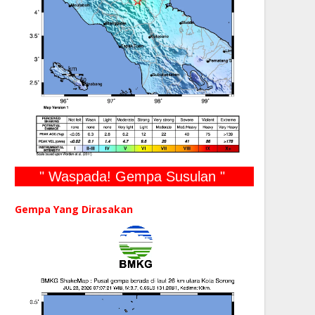
" Waspada! Gempa Susulan "
Gempa Yang Dirasakan