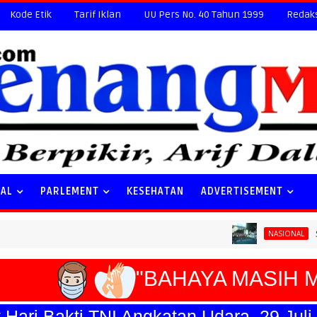
Kode Etik
Tarif Iklan
UU Pers No. 40 Tahun 1999
Redak
NAL
PARLEMENT
KESEHATAN
ADVERTISEMENT
Special Ticket
NASIONAL
"BAHAYA MASIH ME
i Bakti TNI Angkatan Udara, 29 Juli 202