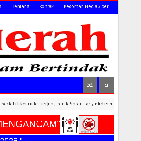
si
Tentang
Kontak
Pedoman Media Siber
 Ludes Terjual, Pendaftaran Early Bird PLN Electric Run 2026 Dibuka Be
NGANCAM"
6."