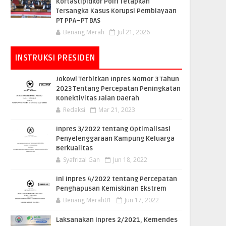
Kortastipidkor Polri Tetapkan
Tersangka Kasus Korupsi Pembiayaan
PT PPA–PT BAS
Benang Merah
Jul 21, 2026
INSTRUKSI PRESIDEN
Jokowi Terbitkan Inpres Nomor 3 Tahun
2023 Tentang Percepatan Peningkatan
Konektivitas Jalan Daerah
Redaksi
Mar 21, 2023
Inpres 3/2022 tentang Optimalisasi
Penyelenggaraan Kampung Keluarga
Berkualitas
Syafrizal Gan
Jun 18, 2022
Ini Inpres 4/2022 tentang Percepatan
Penghapusan Kemiskinan Ekstrem
Benang Merah01
Jun 17, 2022
Laksanakan Inpres 2/2021, Kemendes