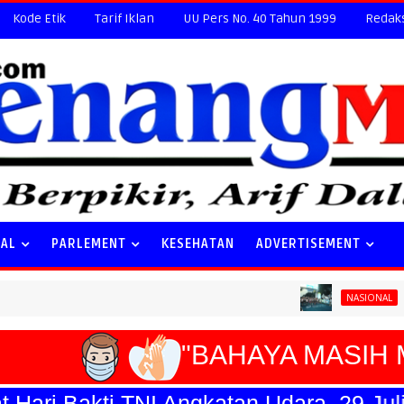
Kode Etik
Tarif Iklan
UU Pers No. 40 Tahun 1999
Redak
NAL
PARLEMENT
KESEHATAN
ADVERTISEMENT
Special Tick
NASIONAL
"BAHAYA MASIH M
ri Bakti TNI Angkatan Udara, 29 Juli 20