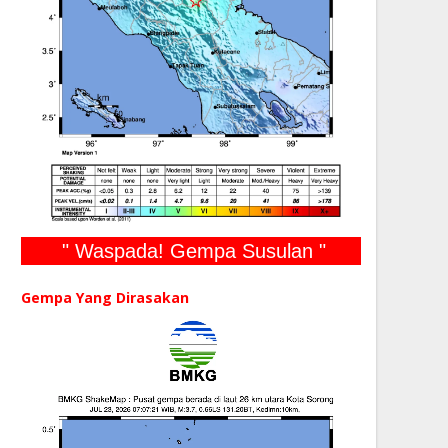
" Waspada! Gempa Susulan "
Gempa Yang Dirasakan