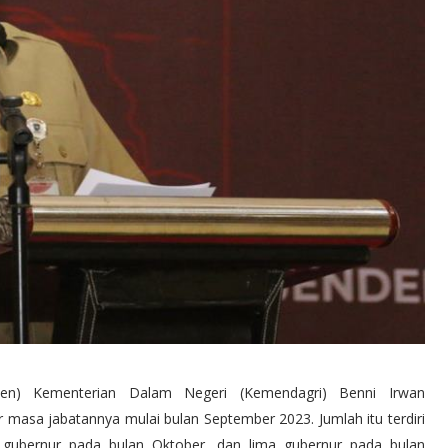
en) Kementerian Dalam Negeri (Kemendagri) Benni Irwan
masa jabatannya mulai bulan September 2023. Jumlah itu terdiri
 gubernur pada bulan Oktober, dan lima gubernur pada bulan