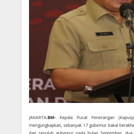
JAKARTA
.BM-
Kepala Pusat Penerangan (Kapusp
mengungkapkan, sebanyak 17 gubernur bakal berakhir 
dari sepuluh gubernur pada bulan September, dua