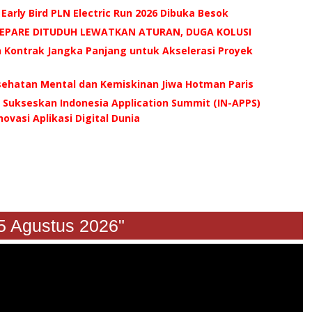
 Early Bird PLN Electric Run 2026 Dibuka Besok
AREPARE DITUDUH LEWATKAN ATURAN, DUGA KOLUSI
n Kontrak Jangka Panjang untuk Akselerasi Proyek
esehatan Mental dan Kemiskinan Jiwa Hotman Paris
Sukseskan Indonesia Application Summit (IN-APPS)
ovasi Aplikasi Digital Dunia
gustus 2026"