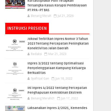
Kortastipidkor Polri Tetapkan
Tersangka Kasus Korupsi Pembiayaan
PT PPA–PT BAS
Benang Merah
Jul 21, 2026
INSTRUKSI PRESIDEN
Jokowi Terbitkan Inpres Nomor 3 Tahun
2023 Tentang Percepatan Peningkatan
Konektivitas Jalan Daerah
Redaksi
Mar 21, 2023
Inpres 3/2022 tentang Optimalisasi
Penyelenggaraan Kampung Keluarga
Berkualitas
Syafrizal Gan
Jun 18, 2022
Ini Inpres 4/2022 tentang Percepatan
Penghapusan Kemiskinan Ekstrem
Benang Merah01
Jun 17, 2022
Laksanakan Inpres 2/2021, Kemendes