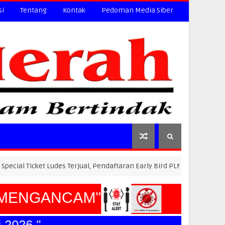
si
Tentang
Kontak
Pedoman Media Siber
et Ludes Terjual, Pendaftaran Early Bird PLN Electric Run 2026 Dibuka 
ENGANCAM"
26."