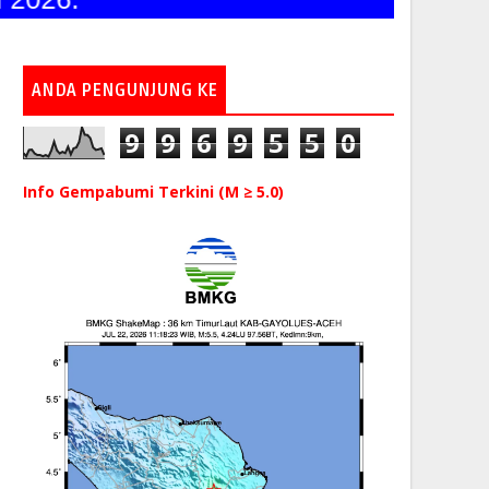
ANDA PENGUNJUNG KE
9
9
6
9
5
5
0
Info Gempabumi Terkini (M ≥ 5.0)