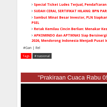
Special Ticket Ludes Terjual, Pendaftaran
SUDAH CERAI, SERTIFIKAT HILANG: BPN P
Sambut Minat Besar Investor, PLN Siapka
PSEL
Retak Kemilau Cincin Berlian: Menakar K
APKOMINDO dan APTIKNAS Siap Bersinergi 
2026, Mendorong Indonesia Menjadi Pusat In
#Gan | Rel
Tags
# nasional
"Prakiraan Cuaca Rabu 05 A