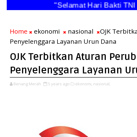
"Selamat Hari Bakti TNI An
Home
ekonomi
nasional
OJK Terbitk
Penyelenggara Layanan Urun Dana
OJK Terbitkan Aturan Peru
Penyelenggara Layanan U
Benang Merah
5 years ago
ekonomi,
nasional,