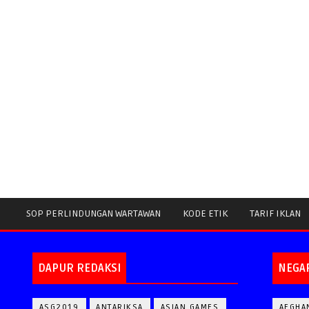
SOP PERLINDUNGAN WARTAWAN
KODE ETIK
TARIF IKLAN
DAPUR REDAKSI
NEGA
ASG2019
ANTARIKSA
ASIAN GAMES
AFGHA