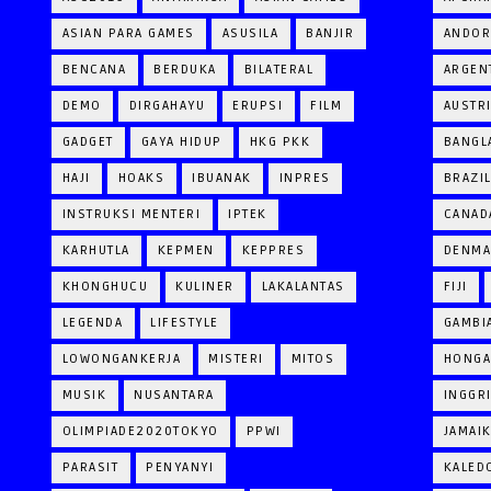
ASIAN PARA GAMES
ASUSILA
BANJIR
ANDOR
BENCANA
BERDUKA
BILATERAL
ARGEN
DEMO
DIRGAHAYU
ERUPSI
FILM
AUSTR
GADGET
GAYA HIDUP
HKG PKK
BANGL
HAJI
HOAKS
IBUANAK
INPRES
BRAZI
INSTRUKSI MENTERI
IPTEK
CANAD
KARHUTLA
KEPMEN
KEPPRES
DENM
KHONGHUCU
KULINER
LAKALANTAS
FIJI
LEGENDA
LIFESTYLE
GAMBI
LOWONGANKERJA
MISTERI
MITOS
HONGA
MUSIK
NUSANTARA
INGGR
OLIMPIADE2020TOKYO
PPWI
JAMAI
PARASIT
PENYANYI
KALED