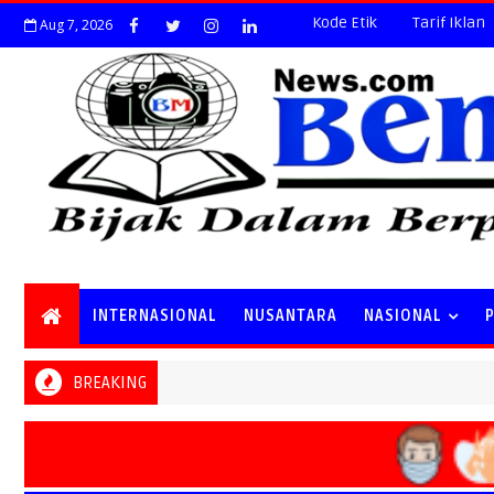
Kode Etik
Tarif Iklan
Aug 7, 2026
INTERNASIONAL
NUSANTARA
NASIONAL
BREAKING