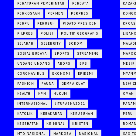
PERATURAN PEMERINTAH
PERDATA
KAZAK
PERKOSAAN
PERMEN
PERPRES
KONG
PERPU
PERUSUH
PIDATO PRESIDEN
KROAS
PILPRES
POLISI
POLITIK GEOGRAFIS
LIBAN
SEJARAH
SELEBRITY
SODOMI
MALAD
SOSIAL BUDAYA
SPORTS
STREAMING
MARO
UNDANG UNDANG
ABORSI
BPS
MESIR
CORONAVIRUS
EKONOMI
EPIDEMI
MYAN
FASHION
FAUNA
GEMPA KUAT
NEW Z
HEALTH
HPN
HUKUM
OMAN
INTERNASIONAL
JITUPASNA2021
PANAM
KATOLIK
KEBAKARAN
KERUSUHAN
PERU
KESEHATAN
KRIMINAL
KRISTEN
ROMAN
MTQ NASIONAL
NARKOBA
NASIONAL
SAO T