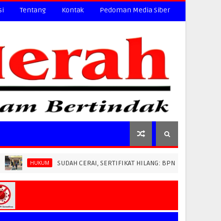
si
Tentang
Kontak
Pedoman Media Siber
SUDAH CERAI, SERTIFIKAT HILANG: BPN PAREPARE DITUDUH LEWAT
KUM