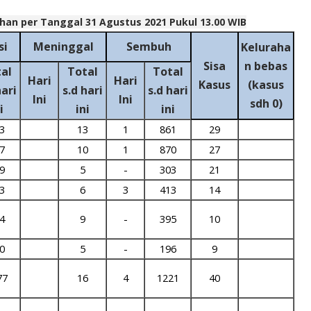
han per Tanggal 31 Agustus 2021 Pukul 13.00 WIB
si
Meninggal
Sembuh
Keluraha
Sisa
n bebas
al
Total
Total
Hari
Hari
Kasus
(kasus
hari
s.d hari
s.d hari
Ini
Ini
sdh 0)
i
ini
ini
3
13
1
861
29
7
10
1
870
27
9
5
-
303
21
3
6
3
413
14
4
9
-
395
10
0
5
-
196
9
77
16
4
1221
40