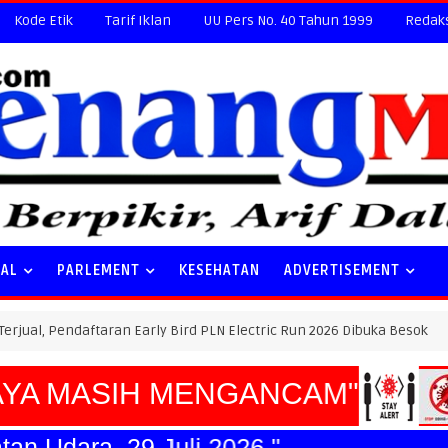
Kode Etik
Tarif Iklan
UU Pers No. 40 Tahun 1999
Redak
NAL
PARLEMENT
KESEHATAN
ADVERTISEMENT
daftaran Early Bird PLN Electric Run 2026 Dibuka Besok
HU
A MASIH MENGANCAM"
gkatan Udara, 29 Juli 2026."