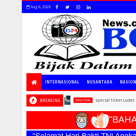
Aug 6, 2026
INTERNASIONAL
NUSANTARA
NASIO
BREAKING
Special Ticket Ludes Terjual, Pen
NASIONAL
"BAHAY
"Selamat Hari Bakti TNI An