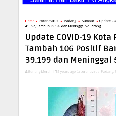
Home
coronavirus
Padang
Sumbar
Update COV
41.052, Sembuh 39.199 dan Meninggal 523 orang
Update COVID-19 Kota 
Tambah 106 Positif Ba
39.199 dan Meninggal 
Benang Merah
5 years ago
coronavirus,
Padang,