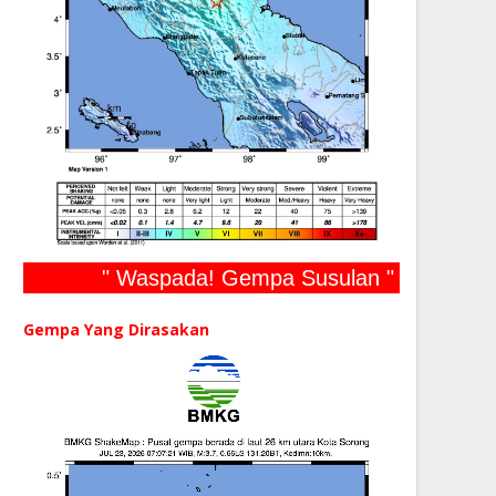
" Waspada! Gempa Susulan "
Gempa Yang Dirasakan