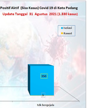
"M 6.6 | southern East 