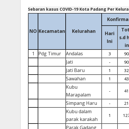
Sebaran kasus COVID-19 Kota Padang Per Kelura
Konfirma
Tot
NO
Kecamatan
Kelurahan
Hari
s.d 
Ini
in
1
Pdg Timur
Andalas
3
90
Jati
-
90
Jati Baru
1
32
Sawahan
1
43
Kubu
-
41
Marapalam
Simpang Haru
-
21
Kubu dalam
1
12
parak karakah
Parak Gadang