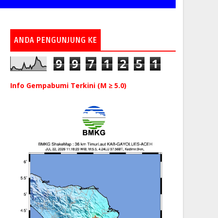
ANDA PENGUNJUNG KE
9
9
7
1
2
5
1
Info Gempabumi Terkini (M ≥ 5.0)