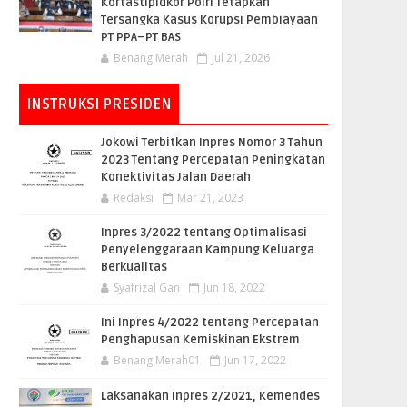
Kortastipidkor Polri Tetapkan
Tersangka Kasus Korupsi Pembiayaan
PT PPA–PT BAS
Benang Merah
Jul 21, 2026
INSTRUKSI PRESIDEN
Jokowi Terbitkan Inpres Nomor 3 Tahun
2023 Tentang Percepatan Peningkatan
Konektivitas Jalan Daerah
Redaksi
Mar 21, 2023
Inpres 3/2022 tentang Optimalisasi
Penyelenggaraan Kampung Keluarga
Berkualitas
Syafrizal Gan
Jun 18, 2022
Ini Inpres 4/2022 tentang Percepatan
Penghapusan Kemiskinan Ekstrem
Benang Merah01
Jun 17, 2022
Laksanakan Inpres 2/2021, Kemendes