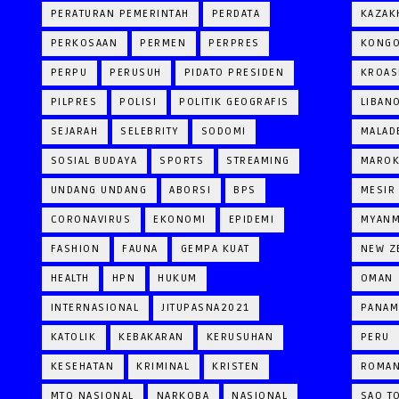
PERATURAN PEMERINTAH
PERDATA
KAZAK
PERKOSAAN
PERMEN
PERPRES
KONG
PERPU
PERUSUH
PIDATO PRESIDEN
KROAS
PILPRES
POLISI
POLITIK GEOGRAFIS
LIBAN
SEJARAH
SELEBRITY
SODOMI
MALAD
SOSIAL BUDAYA
SPORTS
STREAMING
MARO
UNDANG UNDANG
ABORSI
BPS
MESIR
CORONAVIRUS
EKONOMI
EPIDEMI
MYAN
FASHION
FAUNA
GEMPA KUAT
NEW Z
HEALTH
HPN
HUKUM
OMAN
INTERNASIONAL
JITUPASNA2021
PANAM
KATOLIK
KEBAKARAN
KERUSUHAN
PERU
KESEHATAN
KRIMINAL
KRISTEN
ROMAN
MTQ NASIONAL
NARKOBA
NASIONAL
SAO T