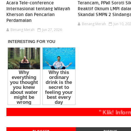
Acara Tele-conference
Terancam, PPWI Soroti Si
Internasional tentang Wilayah
Reaktif Oknum LMPI dal
Kherson dan Pencarian
Skandal SMPN 2 Sindang
Perdamaian
Benang Merah
Jun 10, 20
Benang Merah
Jun 27, 2026
" Klik! 