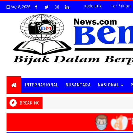
Kode Etik
Tarif Iklan
Aug 8, 2026
INTERNASIONAL
NUSANTARA
NASIONAL
BREAKING
"B