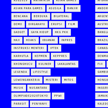
ASG2019
ANTARIKSA
ASIAN GAMES
AFGHA
ASIAN PARA GAMES
ASUSILA
BANJIR
ANDOR
BENCANA
BERDUKA
BILATERAL
ARGEN
DEMO
DIRGAHAYU
ERUPSI
FILM
AUSTR
GADGET
GAYA HIDUP
HKG PKK
BANGL
HAJI
HOAKS
IBUANAK
INPRES
BRAZI
INSTRUKSI MENTERI
IPTEK
CANAD
KARHUTLA
KEPMEN
KEPPRES
DENM
KHONGHUCU
KULINER
LAKALANTAS
FIJI
LEGENDA
LIFESTYLE
GAMBI
LOWONGANKERJA
MISTERI
MITOS
HONGA
MUSIK
NUSANTARA
INGGR
OLIMPIADE2020TOKYO
PPWI
JAMAI
PARASIT
PENYANYI
KALED