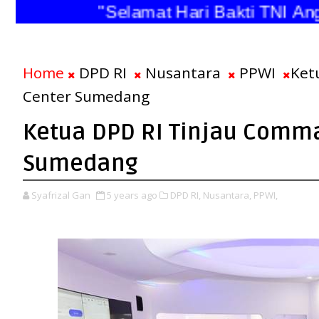
"Selamat Hari Bakti TNI Angka
Home
DPD RI
Nusantara
PPWI
Ket
Center Sumedang
Ketua DPD RI Tinjau Comm
Sumedang
Syafrizal Gan
5 years ago
DPD RI,
Nusantara,
PPWI,