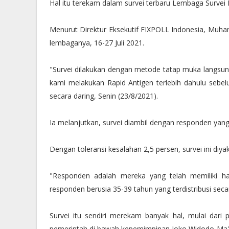
Hal itu terekam dalam survei terbaru Lembaga Surve
Menurut Direktur Eksekutif FIXPOLL Indonesia, Muhamm
lembaganya, 16-27 Juli 2021.
"Survei dilakukan dengan metode tatap muka langsung
kami melakukan Rapid Antigen terlebih dahulu sebe
secara daring, Senin (23/8/2021).
Ia melanjutkan, survei diambil dengan responden yang
Dengan toleransi kesalahan 2,5 persen, survei ini diya
"Responden adalah mereka yang telah memiliki ha
responden berusia 35-39 tahun yang terdistribusi secar
Survei itu sendiri merekam banyak hal, mulai dar
pemerintah di bawah kepemimpinan Joko Widodo-Ma'