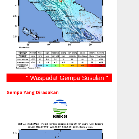
" Waspada! Gempa Susulan "
Gempa Yang Dirasakan