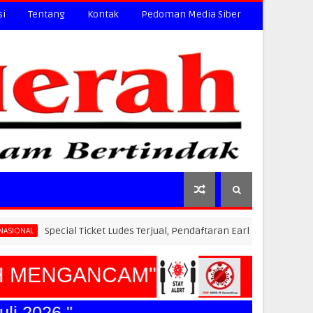
si
Tentang
Kontak
Pedoman Media Siber
ecial Ticket Ludes Terjual, Pendaftaran Early Bird PLN Electric Run 20
MENGANCAM"
2026."