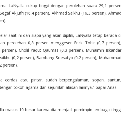
 nama LaNyalla cukup tinggi dengan perolehan suara 29,1 persen
egaf Al-Jufri (16,4 persen), Akhmad Saikhu (16,3 persen), Ahmad
en).
lar saat ini dan siapa yang akan dipilih, LaNyalla tetap berada di
an perolehan 0,8 persen menggeser Erick Tohir (0,7 persen),
,5 persen), Cholil Yaqut Qaumas (0,3 persen), Muhaimin Iskandar
Syaikhu (0,2 persen), Bambang Soesatyo (0,2 persen), Muhammad
2 persen).
a cerdas atau pintar, sudah berpengalaman, sopan, santun,
dengan tokoh agama dan sejumlah alasan lainnya," papar Anas.
lla masuk 10 besar karena dia menjadi pemimpin lembaga tinggi