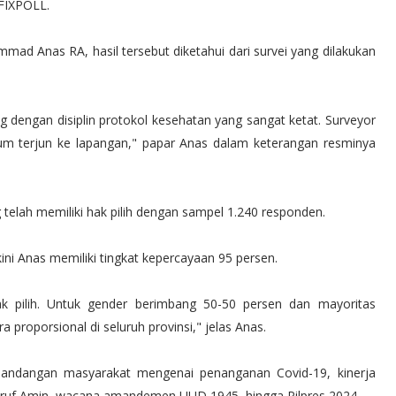
i FIXPOLL.
ad Anas RA, hasil tersebut diketahui dari survei yang dilakukan
 dengan disiplin protokol kesehatan yang sangat ketat. Surveyor
lum terjun ke lapangan," papar Anas dalam keterangan resminya
 telah memiliki hak pilih dengan sampel 1.240 responden.
kini Anas memiliki tingkat kepercayaan 95 persen.
k pilih. Untuk gender berimbang 50-50 persen dan mayoritas
a proporsional di seluruh provinsi," jelas Anas.
i pandangan masyarakat mengenai penanganan Covid-19, kinerja
ruf Amin, wacana amandemen UUD 1945, hingga Pilpres 2024.