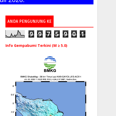
ANDA PENGUNJUNG KE
9
9
7
5
9
0
1
Info Gempabumi Terkini (M ≥ 5.0)