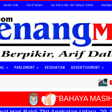
Kode Etik
Tarif Iklan
UU Pers No. 40 Tahun 1999
Redak
NAL
PARLEMENT
KESEHATAN
ADVERTISEMENT
Sp
NASIONAL
"BAHAYA MASIH 
Hari Bakti TNI Angkatan Udara, 29 Juli 