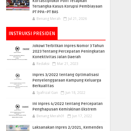
Kortastipidkor Polri Tetapkan
Tersangka Kasus Korupsi Pembiayaan
PT PPA–PT BAS
Benang Merah
Jul 21, 2026
INSTRUKSI PRESIDEN
Jokowi Terbitkan Inpres Nomor 3 Tahun
2023 Tentang Percepatan Peningkatan
Konektivitas Jalan Daerah
Redaksi
Mar 21, 2023
Inpres 3/2022 tentang Optimalisasi
Penyelenggaraan Kampung Keluarga
Berkualitas
Syafrizal Gan
Jun 18, 2022
Ini Inpres 4/2022 tentang Percepatan
Penghapusan Kemiskinan Ekstrem
Benang Merah01
Jun 17, 2022
Laksanakan Inpres 2/2021, Kemendes