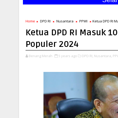
Home
DPD RI
Nusantara
PPWI
Ketua DPD RI M
Ketua DPD RI Masuk 10
Populer 2024
Benang Merah
5 years ago
DPD RI,
Nusantara,
PP