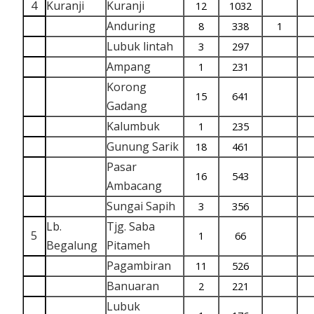
4
Kuranji
Kuranji
12
1032
Anduring
8
338
1
Lubuk lintah
3
297
Ampang
1
231
Korong
15
641
Gadang
Kalumbuk
1
235
Gunung Sarik
18
461
Pasar
16
543
Ambacang
Sungai Sapih
3
356
Lb.
Tjg. Saba
5
1
66
Begalung
Pitameh
Pagambiran
11
526
Banuaran
2
221
Lubuk