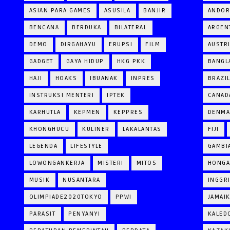
ASIAN PARA GAMES
ASUSILA
BANJIR
ANDOR
BENCANA
BERDUKA
BILATERAL
ARGEN
DEMO
DIRGAHAYU
ERUPSI
FILM
AUSTR
GADGET
GAYA HIDUP
HKG PKK
BANGL
HAJI
HOAKS
IBUANAK
INPRES
BRAZI
INSTRUKSI MENTERI
IPTEK
CANAD
KARHUTLA
KEPMEN
KEPPRES
DENM
KHONGHUCU
KULINER
LAKALANTAS
FIJI
LEGENDA
LIFESTYLE
GAMBI
LOWONGANKERJA
MISTERI
MITOS
HONGA
MUSIK
NUSANTARA
INGGR
OLIMPIADE2020TOKYO
PPWI
JAMAI
PARASIT
PENYANYI
KALED