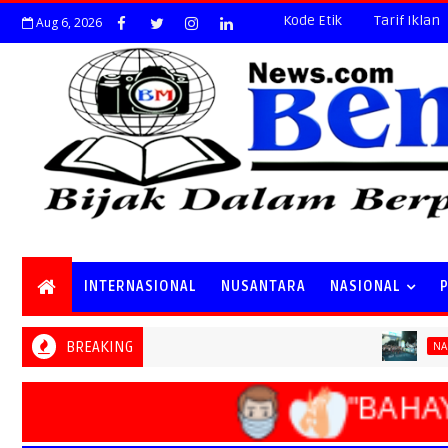
Kode Etik
Tarif Iklan
Aug 6, 2026
INTERNASIONAL
NUSANTARA
NASIONAL
BREAKING
Spec
NASIONAL
"BAHAYA