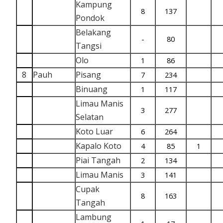
Kampung
8
137
Pondok
Belakang
-
80
Tangsi
Olo
1
86
8
Pauh
Pisang
7
234
Binuang
1
117
Limau Manis
3
277
Selatan
Koto Luar
6
264
Kapalo Koto
4
85
1
Piai Tangah
2
134
Limau Manis
3
141
Cupak
8
163
Tangah
Lambung