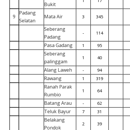
1
17
Bukit
Padang
9
Mata Air
3
345
Selatan
Seberang
-
114
Padang
Pasa Gadang
1
95
Seberang
1
40
palinggam
Alang Laweh
-
94
Rawang
1
319
Ranah Parak
1
64
Rumbio
Batang Arau
-
62
Teluk Bayur
7
31
Belakang
2
39
Pondok