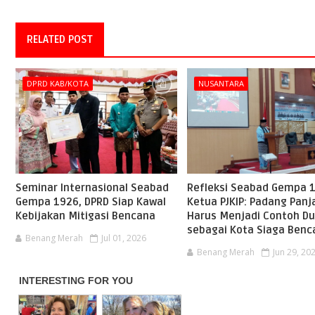
RELATED POST
DPRD KAB/KOTA
NUSANTARA
Seminar Internasional Seabad
Refleksi Seabad Gempa 
Gempa 1926, DPRD Siap Kawal
Ketua PJKIP: Padang Panj
Kebijakan Mitigasi Bencana
Harus Menjadi Contoh Du
sebagai Kota Siaga Benc
Benang Merah
Jul 01, 2026
Benang Merah
Jun 29, 20