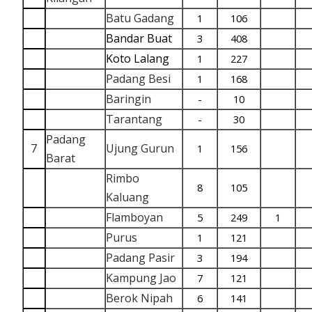
Batu Gadang
1
106
Bandar Buat
3
408
Koto Lalang
1
227
Padang Besi
1
168
Baringin
-
10
Tarantang
-
30
Padang
7
Ujung Gurun
1
156
Barat
Rimbo
8
105
Kaluang
Flamboyan
5
249
1
Purus
1
121
Padang Pasir
3
194
Kampung Jao
7
121
Berok Nipah
6
141