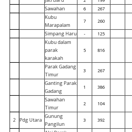
Jati Baru
2
199
Sawahan
6
267
Kubu
7
260
Marapalam
Simpang Haru
-
125
Kubu dalam
parak
5
816
karakah
Parak Gadang
3
267
Timur
Ganting Parak
1
386
Gadang
Sawahan
2
104
Timur
Gunung
2
Pdg Utara
3
392
Pangilun