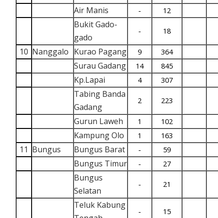
Air Manis
-
12
Bukit Gado-
-
18
gado
10
Nanggalo
Kurao Pagang
9
364
Surau Gadang
14
845
Kp.Lapai
4
307
Tabing Banda
2
223
Gadang
Gurun Laweh
1
102
Kampung Olo
1
163
11
Bungus
Bungus Barat
-
59
Bungus Timur
-
27
Bungus
-
21
Selatan
Teluk Kabung
-
15