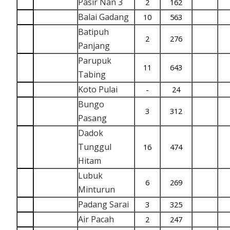
Pasir Nan 3
2
162
Balai Gadang
10
563
Batipuh
2
276
Panjang
Parupuk
11
643
Tabing
Koto Pulai
-
24
Bungo
3
312
Pasang
Dadok
Tunggul
16
474
Hitam
Lubuk
6
269
Minturun
Padang Sarai
3
325
Air Pacah
2
247