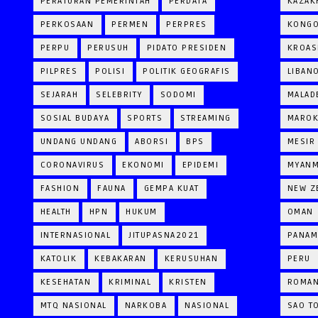
PERATURAN PEMERINTAH
PERDATA
KAZAK
PERKOSAAN
PERMEN
PERPRES
KONG
PERPU
PERUSUH
PIDATO PRESIDEN
KROAS
PILPRES
POLISI
POLITIK GEOGRAFIS
LIBAN
SEJARAH
SELEBRITY
SODOMI
MALAD
SOSIAL BUDAYA
SPORTS
STREAMING
MARO
UNDANG UNDANG
ABORSI
BPS
MESIR
CORONAVIRUS
EKONOMI
EPIDEMI
MYAN
FASHION
FAUNA
GEMPA KUAT
NEW Z
HEALTH
HPN
HUKUM
OMAN
INTERNASIONAL
JITUPASNA2021
PANAM
KATOLIK
KEBAKARAN
KERUSUHAN
PERU
KESEHATAN
KRIMINAL
KRISTEN
ROMAN
MTQ NASIONAL
NARKOBA
NASIONAL
SAO T