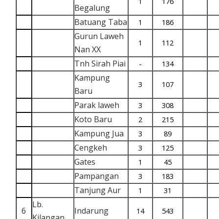
1
176
Begalung
Batuang Taba
1
186
Gurun Laweh
1
112
Nan XX
Tnh Sirah Piai
-
134
Kampung
3
107
Baru
Parak laweh
3
308
Koto Baru
2
215
Kampung Jua
3
89
Cengkeh
3
125
Gates
1
45
Pampangan
3
183
Tanjung Aur
1
31
Lb.
6
Indarung
14
543
Kilangan