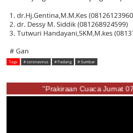
1. dr.Hj.Gentina,M.M.Kes (08126123960
2. dr. Dessy M. Siddik (081268924599)
3. Tutwuri Handayani,SKM,M.kes (0813
# Gan
Tags
# coronavirus
# Padang
# Sumbar
"Prakiraan Cuaca Jumat