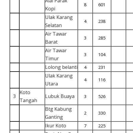
Alai Parak
8
601
Kopi
Ulak Karang
4
238
Selatan
Air Tawar
3
285
Barat
Air Tawar
3
104
Timur
Lolong belanti
4
231
Ulak Karang
4
116
Utara
Koto
3
Lubuk Buaya
3
526
Tangah
Btg Kabung
2
330
Ganting
Ikur Koto
7
225