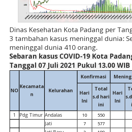
Dinas Kesehatan Kota Padang per Tang
3 tambahan kasus meninggal dunia: Se
meninggal dunia 410 orang.
Sebaran kasus COVID-19 Kota Padan
Tanggal 07 Juli 2021 Pukul 13.00 WIB
Konfirmasi
Mening
Kecamata
Total
T
NO
Kelurahan
Hari
Hari
n
s.d hari
s.d
Ini
Ini
ini
1
Pdg Timur
Andalas
10
550
Jati
7
577