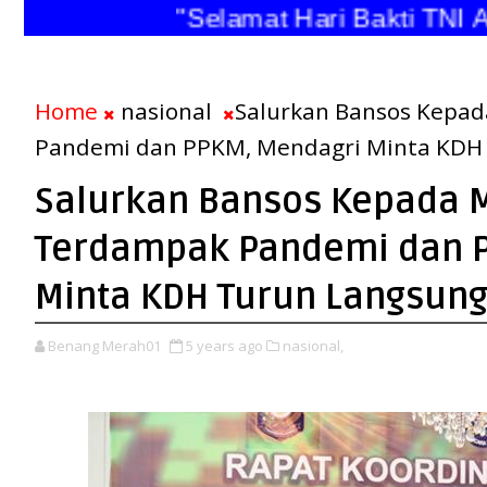
"Selamat Hari Bakti TNI Ang
Home
nasional
Salurkan Bansos Kepa
Pandemi dan PPKM, Mendagri Minta KDH
Salurkan Bansos Kepada 
Terdampak Pandemi dan 
Minta KDH Turun Langsun
Benang Merah01
5 years ago
nasional,