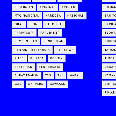
KESEHATAN
KRIMINAL
KRISTEN
ROMAN
MTQ NASIONAL
NARKOBA
NASIONAL
SAO T
OBAT
OPINI
OTOMOTIF
SERBI
PARIWISATA
PARLEMENT
SLOWA
PEMBUNUHAN
PENDIDIKAN
SURIN
PENYAKIT BERBAHAYA
PERISTIWA
TAIWA
PILEG
PILKADA
POLITIK
TIMOR
SEKTERIAN
SENI BUDAYA
UKRAI
SURAT EDARAN
TDS
TNI
WABAH
YAMAN
WAR
WASPADA
WAWASAN
ZIMBA
POLAN