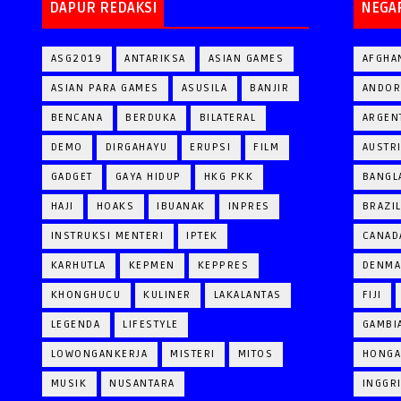
DAPUR REDAKSI
NEGA
ASG2019
ANTARIKSA
ASIAN GAMES
AFGHA
ASIAN PARA GAMES
ASUSILA
BANJIR
ANDOR
BENCANA
BERDUKA
BILATERAL
ARGEN
DEMO
DIRGAHAYU
ERUPSI
FILM
AUSTR
GADGET
GAYA HIDUP
HKG PKK
BANGL
HAJI
HOAKS
IBUANAK
INPRES
BRAZI
INSTRUKSI MENTERI
IPTEK
CANAD
KARHUTLA
KEPMEN
KEPPRES
DENM
KHONGHUCU
KULINER
LAKALANTAS
FIJI
LEGENDA
LIFESTYLE
GAMBI
LOWONGANKERJA
MISTERI
MITOS
HONGA
MUSIK
NUSANTARA
INGGR