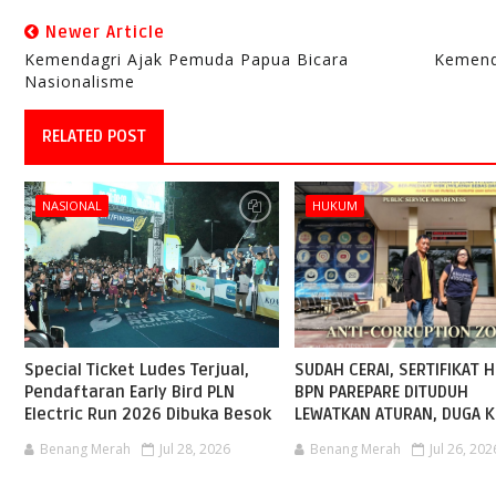
Newer Article
Kemendagri Ajak Pemuda Papua Bicara
Kemend
Nasionalisme
RELATED POST
NASIONAL
HUKUM
Special Ticket Ludes Terjual,
SUDAH CERAI, SERTIFIKAT H
Pendaftaran Early Bird PLN
BPN PAREPARE DITUDUH
Electric Run 2026 Dibuka Besok
LEWATKAN ATURAN, DUGA K
Benang Merah
Jul 28, 2026
Benang Merah
Jul 26, 202