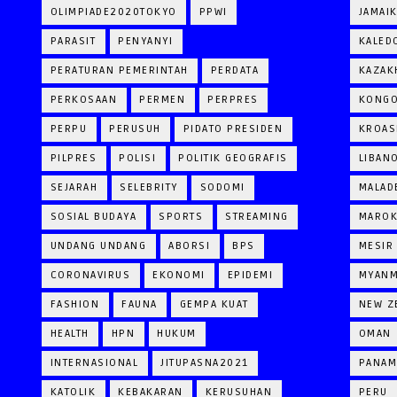
OLIMPIADE2020TOKYO
PPWI
JAMAI
PARASIT
PENYANYI
KALED
PERATURAN PEMERINTAH
PERDATA
KAZAK
PERKOSAAN
PERMEN
PERPRES
KONG
PERPU
PERUSUH
PIDATO PRESIDEN
KROAS
PILPRES
POLISI
POLITIK GEOGRAFIS
LIBAN
SEJARAH
SELEBRITY
SODOMI
MALAD
SOSIAL BUDAYA
SPORTS
STREAMING
MARO
UNDANG UNDANG
ABORSI
BPS
MESIR
CORONAVIRUS
EKONOMI
EPIDEMI
MYAN
FASHION
FAUNA
GEMPA KUAT
NEW Z
HEALTH
HPN
HUKUM
OMAN
INTERNASIONAL
JITUPASNA2021
PANAM
KATOLIK
KEBAKARAN
KERUSUHAN
PERU