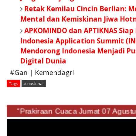
Retak Kemilau Cincin Berlian: 
Mental dan Kemiskinan Jiwa Hot
APKOMINDO dan APTIKNAS Siap B
Indonesia Application Summit (IN
Mendorong Indonesia Menjadi Pus
Digital Dunia
#Gan | Kemendagri
Tags
# nasional
"Prakiraan Cuaca Jumat 07 Agu