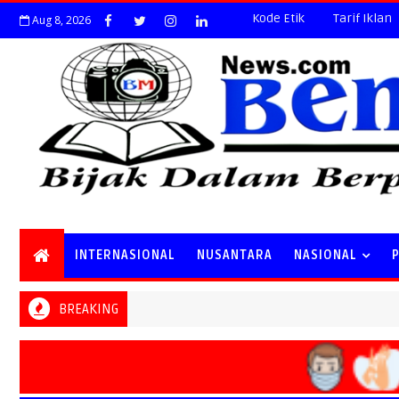
Kode Etik
Tarif Iklan
Aug 8, 2026
INTERNASIONAL
NUSANTARA
NASIONAL
BREAKING
"