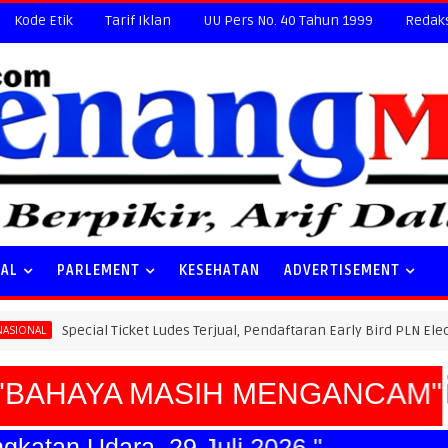
Kode Etik
Tarif Iklan
UU Pers No. 40 Tahun 1999
Redak
NAL
PARLEMENT
KESEHATAN
ADVERTISEMENT
cial Ticket Ludes Terjual, Pendaftaran Early Bird PLN Electric Run 202
AHAYA MASIH MENGANCAM"
tan Udara, 29 Juli 2026."