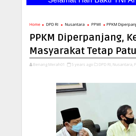
Home
DPD RI
Nusantara
PPWI
PPKM Diperpanj
PPKM Diperpanjang, K
Masyarakat Tetap Patu
Benang Merah01
5 years ago
DPD RI,
Nusantara,