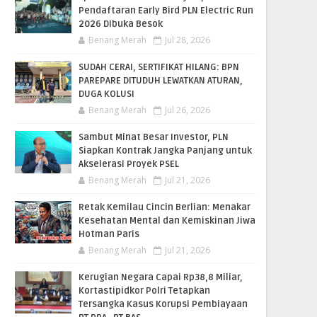
Pendaftaran Early Bird PLN Electric Run
2026 Dibuka Besok
Benang Merah
Jul 28, 2026
SUDAH CERAI, SERTIFIKAT HILANG: BPN
PAREPARE DITUDUH LEWATKAN ATURAN,
DUGA KOLUSI
Benang Merah
Jul 26, 2026
Sambut Minat Besar Investor, PLN
Siapkan Kontrak Jangka Panjang untuk
Akselerasi Proyek PSEL
Benang Merah
Jul 21, 2026
Retak Kemilau Cincin Berlian: Menakar
Kesehatan Mental dan Kemiskinan Jiwa
Hotman Paris
Benang Merah
Jul 21, 2026
Kerugian Negara Capai Rp38,8 Miliar,
Kortastipidkor Polri Tetapkan
Tersangka Kasus Korupsi Pembiayaan