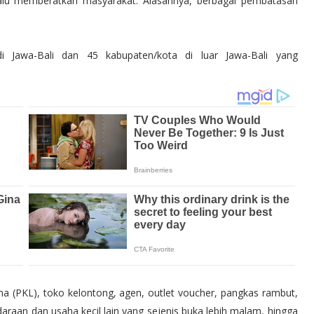
lalu memberatkan masyarakat. Alasannya, berbagai pembatasan
 Jawa-Bali dan 45 kabupaten/kota di luar Jawa-Bali yang
"M 6.6 | southe
ma (PKL), toko kelontong, agen, outlet voucher, pangkas rambut,
daraan dan usaha kecil lain yang sejenis buka lebih malam, hingga