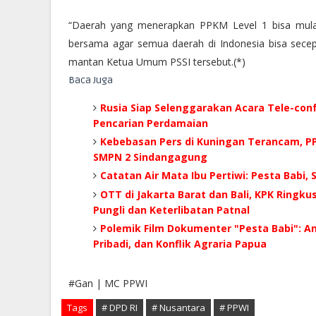
“Daerah yang menerapkan PPKM Level 1 bisa mulai
bersama agar semua daerah di Indonesia bisa secep
mantan Ketua Umum PSSI tersebut.(*)
Baca Juga
Rusia Siap Selenggarakan Acara Tele-con
Pencarian Perdamaian
Kebebasan Pers di Kuningan Terancam, PP
SMPN 2 Sindangagung
Catatan Air Mata Ibu Pertiwi: Pesta Babi,
OTT di Jakarta Barat dan Bali, KPK Ringk
Pungli dan Keterlibatan Patnal
Polemik Film Dokumenter "Pesta Babi": A
Pribadi, dan Konflik Agraria Papua
#Gan | MC PPWI
Tags
# DPD RI
# Nusantara
# PPWI