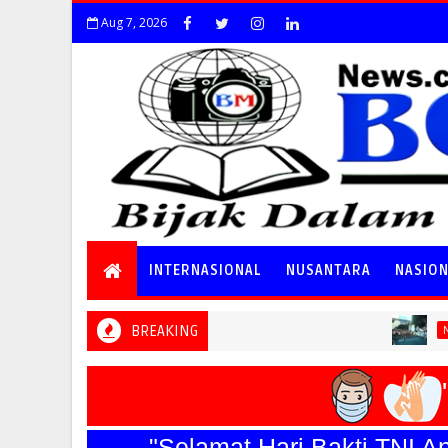
Aug 7, 2026
INTERNASIONAL
NUSANTARA
NASIO
BREAKING
Spe
NASIONAL
"B
"Selamat Hari Bakti TNI Angka