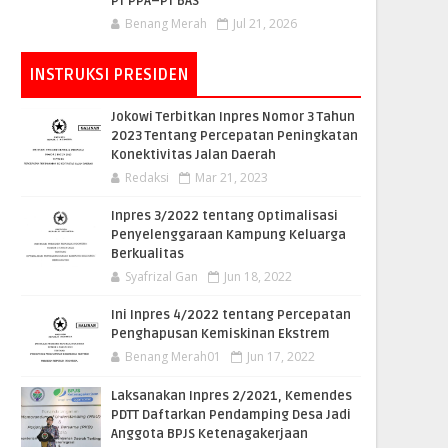
PT PPA–PT BAS
Benang Merah
Jul 21, 2026
INSTRUKSI PRESIDEN
Jokowi Terbitkan Inpres Nomor 3 Tahun
2023 Tentang Percepatan Peningkatan
Konektivitas Jalan Daerah
Redaksi
Mar 21, 2023
Inpres 3/2022 tentang Optimalisasi
Penyelenggaraan Kampung Keluarga
Berkualitas
Syafrizal Gan
Jun 18, 2022
Ini Inpres 4/2022 tentang Percepatan
Penghapusan Kemiskinan Ekstrem
Benang Merah01
Jun 17, 2022
Laksanakan Inpres 2/2021, Kemendes
PDTT Daftarkan Pendamping Desa Jadi
Anggota BPJS Ketenagakerjaan