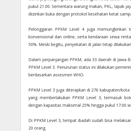
pukul 21.00. Sementara warung makan, PKL, lapak jaj
diizinkan buka dengan protokol kesehatan ketat sampa
Pelonggaran PPKM Level 4 juga memungkinkan tr
konvensional dan online, serta kendaraan sewa re
50%. Meski begitu, penyekatan di jalan tetap dilakukan
Dalam perpanjangan PPKM, ada 33 daerah di Jawa-Ba
PPKM Level 3. Penurunan status ini dilakukan pemeri
berdasarkan assesmen WHO.
PPKM Level 3 juga diterapkan di 276 kabupaten/kota l
yang memberlakukan PPKM Level 3, termasuk bole
dengan kapasitas maksimal 25% hingga pukul 17.00 w
Di PPKM Level 3, tempat ibadah sudah bisa melaks
20 orang.