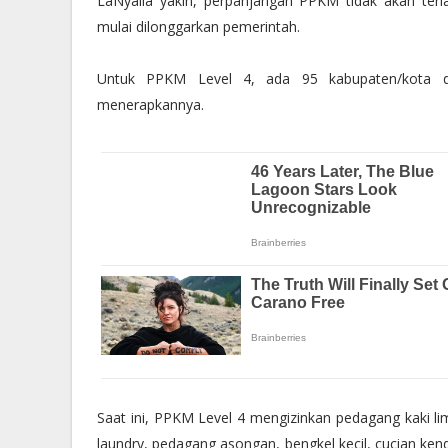
LaNyalla yakin, perpanjangan PPKM tidak akan ter
mulai dilonggarkan pemerintah.
Untuk PPKM Level 4, ada 95 kabupaten/kota di
menerapkannya.
Saat ini, PPKM Level 4 mengizinkan pedagang kaki li
laundry, pedagang asongan, bengkel kecil, cucian ken