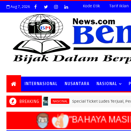
Kode Etik
Tarif Iklan
Aug 7, 2026
INTERNASIONAL
NUSANTARA
NASIONAL
BREAKING
Special Ticket Ludes Terjual, Pendaftaran 
NASIONAL
"BAHAYA MASIH