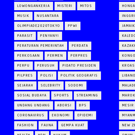
LOWONGANKERJA
MISTERI
MITOS
HONGA
MUSIK
NUSANTARA
INGGR
OLIMPIADE2020TOKYO
PPWI
JAMAI
PARASIT
PENYANYI
KALED
PERATURAN PEMERINTAH
PERDATA
KAZAK
PERKOSAAN
PERMEN
PERPRES
KONG
PERPU
PERUSUH
PIDATO PRESIDEN
KROAS
PILPRES
POLISI
POLITIK GEOGRAFIS
LIBAN
SEJARAH
SELEBRITY
SODOMI
MALAD
SOSIAL BUDAYA
SPORTS
STREAMING
MARO
UNDANG UNDANG
ABORSI
BPS
MESIR
CORONAVIRUS
EKONOMI
EPIDEMI
MYAN
FASHION
FAUNA
GEMPA KUAT
NEW Z