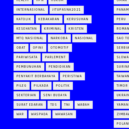
HEALTH
HPN
HUKUM
OMAN
INTERNASIONAL
JITUPASNA2021
PANAM
KATOLIK
KEBAKARAN
KERUSUHAN
PERU
KESEHATAN
KRIMINAL
KRISTEN
ROMAN
MTQ NASIONAL
NARKOBA
NASIONAL
SAO T
OBAT
OPINI
OTOMOTIF
SERBI
PARIWISATA
PARLEMENT
SLOWA
PEMBUNUHAN
PENDIDIKAN
SURIN
PENYAKIT BERBAHAYA
PERISTIWA
TAIWA
PILEG
PILKADA
POLITIK
TIMOR
SEKTERIAN
SENI BUDAYA
UKRAI
SURAT EDARAN
TDS
TNI
WABAH
YAMAN
WAR
WASPADA
WAWASAN
ZIMBA
POLAN